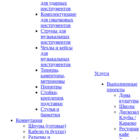
для ударных
инструментов
Комплектующие
для смычковых
инструментов
Струны для
музыкальных
инструментов
Чехлы и кейсы
для
музыкальных
инструментов
Тюнеры,
Услуги
камертоны,
метрономы
Выполненные
Пюпитры
проекты
Стойки,
Дома
крепления,
культуры
подставки
Школы
Стулья и
Дискозал
банкетки
Клубы /
Коммутация
Караоке
Шнуры (готовые)
Ресторан
Кабели (в бухтах)
кафе
Разъемы и