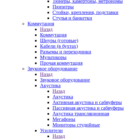
Тюнеры, камертоны, метрономы
Пюпитры
Стойки, крепления, подставки
Стулья и банкетки
Коммутация
Назад
Коммутация
Шнуры (готовые)
Кабели (в бухтах)
Разъемы и переходники
Мультикоры
Прочая коммутация
Звуковое оборудование
Назад
Звуковое оборудование
Акустика
Назад
Акустика
Активная акустика и сабвуферы
Пассивная акустика и сабвуферы
Акустика трансляционная
Мегафоны
Мониторы студийные
Усилители
Назад