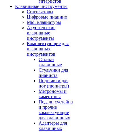
гитаристов
Клавишные инструменты
Синтезаторы
Цифровые пианино
Midi-клавиатуры
Акустические
клавишные
инструменты
Комплектующие для
клавишных
инструментов
Стойки
клавишные
Стульчики для
пианиста
Подставки для
нот (пюпитры)
Метрономы и
камертоны
Педали сустейна
и прочие
комлектующие
для клавишных
Адаптеры для
клавишных