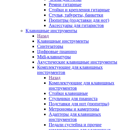
Ремни гитарные
Стойки и крепления гитарные
Стулья, табуреты, банкетки
Пюпитры (подставки для нот)
Аксессуары для гитаристов
Клавишные инструменты
Назад
Клавишные инструменты
Синтезаторы
Цифровые пианино
Midi-клавиатуры
Акустические клавишные инструменты
Комплектующие для клавишных
инструментов
Назад
Комплектующие для клавишных
инструментов
Стойки клавишные
Стульчики для пианиста
Подставки для нот (пюпитры)
Метрономы и камертоны
Адаптеры для клавишных
инструментов
Педали сустейна и прочие
комлектующие для клавишных