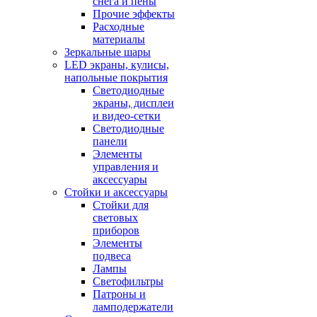
снега и пены
Прочие эффекты
Расходные
материалы
Зеркальные шары
LED экраны, кулисы,
напольные покрытия
Светодиодные
экраны, дисплеи
и видео-сетки
Светодиодные
панели
Элементы
управления и
аксессуары
Стойки и аксессуары
Стойки для
световых
приборов
Элементы
подвеса
Лампы
Светофильтры
Патроны и
ламподержатели