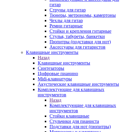
гитар
Струны для гитар
Тюнеры, метрономы, камертоны
Чехлы для гитар
Ремни гитарные
Стойки и крепления гитарные
Стулья, табуреты, банкетки
Пюпитры (подставки для нот)
Аксессуары для гитаристов
Клавишные инструменты
Назад
Клавишные инструменты
Синтезаторы
Цифровые пианино
Midi-клавиатуры
Акустические клавишные инструменты
Комплектующие для клавишных
инструментов
Назад
Комплектующие для клавишных
инструментов
Стойки клавишные
Стульчики для пианиста
Подставки для нот (пюпитры)
Метрономы и камертоны