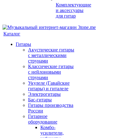
Комплектующие
и аксессуары
для гитар
Каталог
Гитары
Акустические гитары
с металлическими
струнами
Классические гитары
с нейлоновыми
струнами
Укулеле (Гавайские
гитары) и гиталеле
Электрогитары
Бас-гитары
Гитары производства
России
Гитарное
оборудование
Комбо-
усилители,