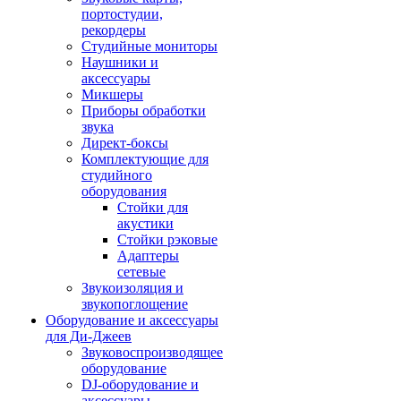
портостудии,
рекордеры
Студийные мониторы
Наушники и
аксессуары
Микшеры
Приборы обработки
звука
Директ-боксы
Комплектующие для
студийного
оборудования
Стойки для
акустики
Стойки рэковые
Адаптеры
сетевые
Звукоизоляция и
звукопоглощение
Оборудование и аксессуары
для Ди-Джеев
Звуковоспроизводящее
оборудование
DJ-оборудование и
аксессуары