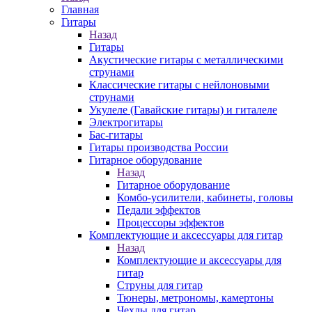
Главная
Гитары
Назад
Гитары
Акустические гитары с металлическими
струнами
Классические гитары с нейлоновыми
струнами
Укулеле (Гавайские гитары) и гиталеле
Электрогитары
Бас-гитары
Гитары производства России
Гитарное оборудование
Назад
Гитарное оборудование
Комбо-усилители, кабинеты, головы
Педали эффектов
Процессоры эффектов
Комплектующие и аксессуары для гитар
Назад
Комплектующие и аксессуары для
гитар
Струны для гитар
Тюнеры, метрономы, камертоны
Чехлы для гитар