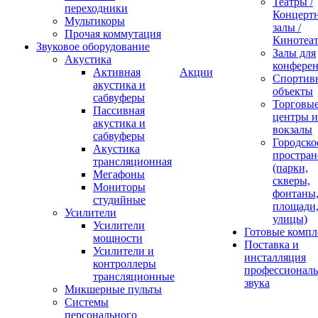
Театры /
переходники
Концерт
Мультикоры
залы /
Прочая коммутация
Кинотеа
Звуковое оборудование
Залы для
Акустика
конфере
Активная
Акции
Спортив
акустика и
объекты
сабвуферы
Торговы
Пассивная
центры и
акустика и
вокзалы
сабвуферы
Городско
Акустика
простран
трансляционная
(парки,
Мегафоны
скверы,
Мониторы
фонтаны
студийные
площади
Усилители
улицы)
Усилители
Готовые компл
мощности
Поставка и
Усилители и
инсталляция
контроллеры
профессиональ
трансляционные
звука
Микшерные пульты
Системы
персонального