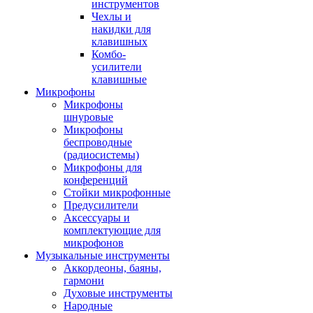
инструментов
Чехлы и
накидки для
клавишных
Комбо-
усилители
клавишные
Микрофоны
Микрофоны
шнуровые
Микрофоны
беспроводные
(радиосистемы)
Микрофоны для
конференций
Стойки микрофонные
Предусилители
Аксессуары и
комплектующие для
микрофонов
Музыкальные инструменты
Аккордеоны, баяны,
гармони
Духовые инструменты
Народные