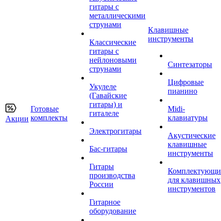
гитары с
металлическими
струнами
Клавишные
инструменты
Классические
гитары с
нейлоновыми
Синтезаторы
струнами
Цифровые
Укулеле
пианино
(Гавайские
гитары) и
Готовые
Midi-
гиталеле
комплекты
клавиатуры
Акции
Электрогитары
Акустические
клавишные
Бас-гитары
инструменты
Гитары
Комплектующи
производства
для клавишных
России
инструментов
Гитарное
оборудование