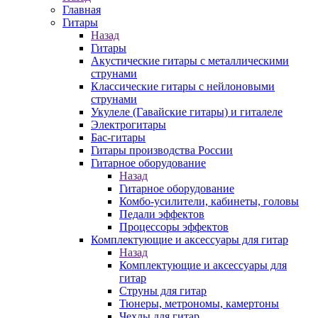
Главная
Гитары
Назад
Гитары
Акустические гитары с металлическими
струнами
Классические гитары с нейлоновыми
струнами
Укулеле (Гавайские гитары) и гиталеле
Электрогитары
Бас-гитары
Гитары производства России
Гитарное оборудование
Назад
Гитарное оборудование
Комбо-усилители, кабинеты, головы
Педали эффектов
Процессоры эффектов
Комплектующие и аксессуары для гитар
Назад
Комплектующие и аксессуары для
гитар
Струны для гитар
Тюнеры, метрономы, камертоны
Чехлы для гитар