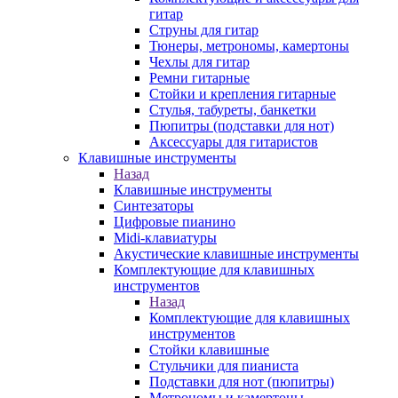
гитар
Струны для гитар
Тюнеры, метрономы, камертоны
Чехлы для гитар
Ремни гитарные
Стойки и крепления гитарные
Стулья, табуреты, банкетки
Пюпитры (подставки для нот)
Аксессуары для гитаристов
Клавишные инструменты
Назад
Клавишные инструменты
Синтезаторы
Цифровые пианино
Midi-клавиатуры
Акустические клавишные инструменты
Комплектующие для клавишных
инструментов
Назад
Комплектующие для клавишных
инструментов
Стойки клавишные
Стульчики для пианиста
Подставки для нот (пюпитры)
Метрономы и камертоны