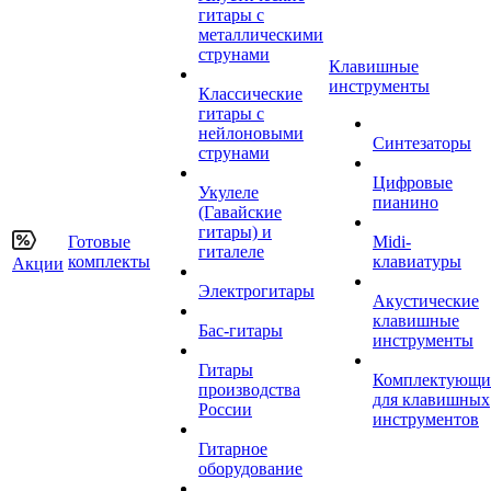
гитары с
металлическими
струнами
Клавишные
инструменты
Классические
гитары с
нейлоновыми
Синтезаторы
струнами
Цифровые
Укулеле
пианино
(Гавайские
гитары) и
Готовые
Midi-
гиталеле
комплекты
клавиатуры
Акции
Электрогитары
Акустические
клавишные
Бас-гитары
инструменты
Гитары
Комплектующи
производства
для клавишных
России
инструментов
Гитарное
оборудование