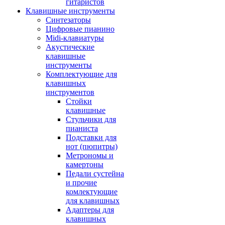
гитаристов
Клавишные инструменты
Синтезаторы
Цифровые пианино
Midi-клавиатуры
Акустические
клавишные
инструменты
Комплектующие для
клавишных
инструментов
Стойки
клавишные
Стульчики для
пианиста
Подставки для
нот (пюпитры)
Метрономы и
камертоны
Педали сустейна
и прочие
комлектующие
для клавишных
Адаптеры для
клавишных