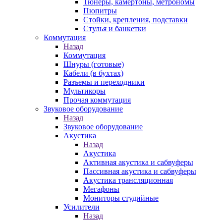
Тюнеры, камертоны, метрономы
Пюпитры
Стойки, крепления, подставки
Стулья и банкетки
Коммутация
Назад
Коммутация
Шнуры (готовые)
Кабели (в бухтах)
Разъемы и переходники
Мультикоры
Прочая коммутация
Звуковое оборудование
Назад
Звуковое оборудование
Акустика
Назад
Акустика
Активная акустика и сабвуферы
Пассивная акустика и сабвуферы
Акустика трансляционная
Мегафоны
Мониторы студийные
Усилители
Назад