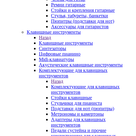
Ремни гитарные
Стойки и крепления гитарные
Стулья, табуреты, банкетки
Пюпитры (подставки для нот)
Аксессуары для гитаристов
Клавишные инструменты
Назад
Клавишные инструменты
Синтезаторы
Цифровые пианино
Midi-клавиатуры
Акустические клавишные инструменты
Комплектующие для клавишных
инструментов
Назад
Комплектующие для клавишных
инструментов
Стойки клавишные
Стульчики для пианиста
Подставки для нот (пюпитры)
Метрономы и камертоны
Адаптеры для клавишных
инструментов
Педали сустейна и прочие
комлектующие для клавишных