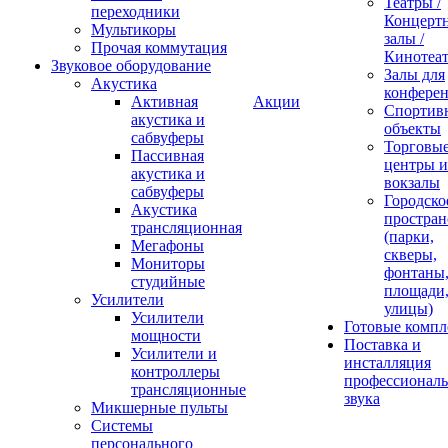
Театры /
переходники
Концерт
Мультикоры
залы /
Прочая коммутация
Кинотеа
Звуковое оборудование
Залы для
Акустика
конфере
Активная
Акции
Спортив
акустика и
объекты
сабвуферы
Торговы
Пассивная
центры и
акустика и
вокзалы
сабвуферы
Городско
Акустика
простран
трансляционная
(парки,
Мегафоны
скверы,
Мониторы
фонтаны
студийные
площади
Усилители
улицы)
Усилители
Готовые компл
мощности
Поставка и
Усилители и
инсталляция
контроллеры
профессиональ
трансляционные
звука
Микшерные пульты
Системы
персонального