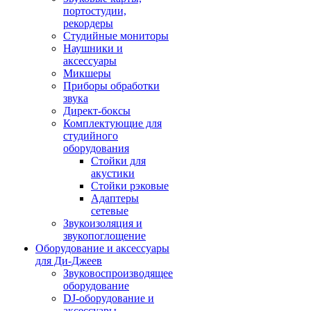
портостудии,
рекордеры
Студийные мониторы
Наушники и
аксессуары
Микшеры
Приборы обработки
звука
Директ-боксы
Комплектующие для
студийного
оборудования
Стойки для
акустики
Стойки рэковые
Адаптеры
сетевые
Звукоизоляция и
звукопоглощение
Оборудование и аксессуары
для Ди-Джеев
Звуковоспроизводящее
оборудование
DJ-оборудование и
аксессуары