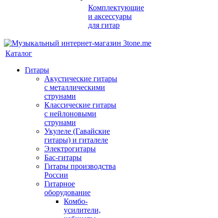
Комплектующие
и аксессуары
для гитар
Каталог
Гитары
Акустические гитары
с металлическими
струнами
Классические гитары
с нейлоновыми
струнами
Укулеле (Гавайские
гитары) и гиталеле
Электрогитары
Бас-гитары
Гитары производства
России
Гитарное
оборудование
Комбо-
усилители,