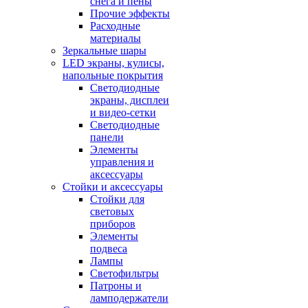
снега и пены
Прочие эффекты
Расходные
материалы
Зеркальные шары
LED экраны, кулисы,
напольные покрытия
Светодиодные
экраны, дисплеи
и видео-сетки
Светодиодные
панели
Элементы
управления и
аксессуары
Стойки и аксессуары
Стойки для
световых
приборов
Элементы
подвеса
Лампы
Светофильтры
Патроны и
ламподержатели