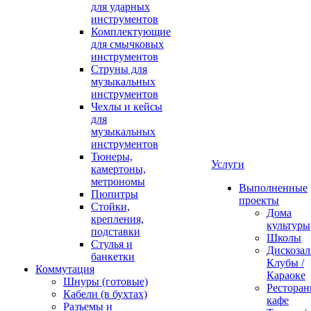
для ударных
инструментов
Комплектующие
для смычковых
инструментов
Струны для
музыкальных
инструментов
Чехлы и кейсы
для
музыкальных
инструментов
Тюнеры,
Услуги
камертоны,
метрономы
Выполненные
Пюпитры
проекты
Стойки,
Дома
крепления,
культуры
подставки
Школы
Стулья и
Дискозал
банкетки
Клубы /
Коммутация
Караоке
Шнуры (готовые)
Ресторан
Кабели (в бухтах)
кафе
Разъемы и