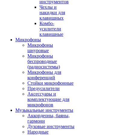
инструментов
Чехлы и
накидки для
клавишных
Комбо-
усилители
клавишные
Микрофоны
Микрофоны
шнуровые
Микрофоны
беспроводные
(радиосистемы)
Микрофоны для
конференций
Стойки микрофонные
Предусилители
Аксессуары и
комплектующие для
микрофонов
Музыкальные инструменты
Аккордеоны, баяны,
гармони
Духовые инструменты
Народные