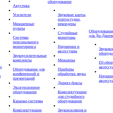
оборудование
Акустика
Усилители
Звуковые карты,
портостудии,
Микшерные
рекордеры
пульты
Оборудование
Студийные
для Ди-Джеев
Системы
мониторы
персонального
мониторинга
Наушники и
Звуково
аксессуары
оборудо
Звукоусилительные
комплекты
Микшеры
DJ-обор
и
аксессу
Оборудование для
Приборы
конференций и
обработки звука
ы
Наушни
презентаций
аксессу
Директ-боксы
Экскурсионное
оборудование
Комплектующие
для студийного
Караоке-системы
оборудования
Комплектующие
Звукоизоляция и