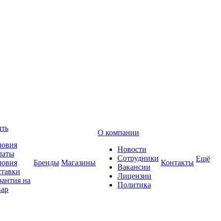
ить
О компании
ловия
Новости
латы
Сотрудники
Ещё
ловия
Бренды
Магазины
Контакты
Вакансии
ставки
Лицензии
рантия на
Политика
вар