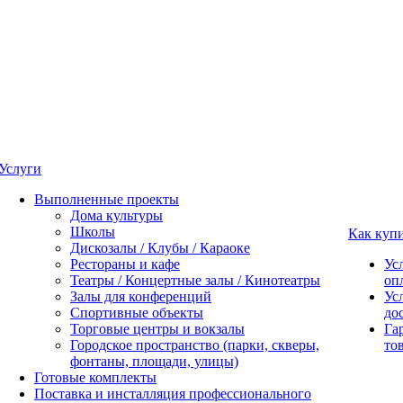
Услуги
Выполненные проекты
Дома культуры
Школы
Как куп
Дискозалы / Клубы / Караоке
Рестораны и кафе
Ус
Театры / Концертные залы / Кинотеатры
оп
Залы для конференций
Ус
Спортивные объекты
до
Торговые центры и вокзалы
Га
Городское пространство (парки, скверы,
то
фонтаны, площади, улицы)
Готовые комплекты
Поставка и инсталляция профессионального