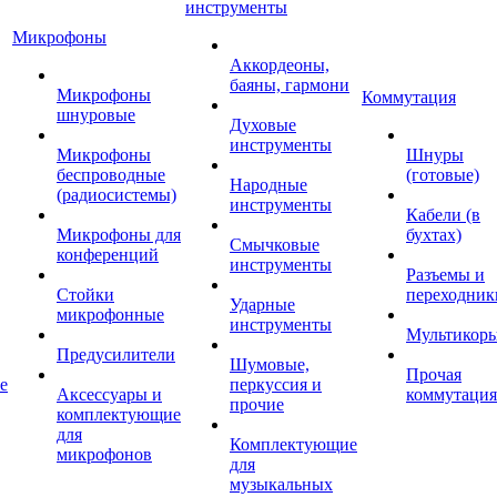
инструменты
Микрофоны
Аккордеоны,
баяны, гармони
Микрофоны
Коммутация
шнуровые
Духовые
инструменты
Микрофоны
Шнуры
беспроводные
(готовые)
Народные
(радиосистемы)
инструменты
Кабели (в
Микрофоны для
бухтах)
Смычковые
конференций
инструменты
Разъемы и
Стойки
переходник
Ударные
микрофонные
инструменты
Мультикор
Предусилители
Шумовые,
Прочая
е
перкуссия и
Аксессуары и
коммутация
прочие
комплектующие
для
Комплектующие
микрофонов
для
музыкальных