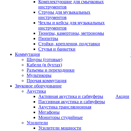
Комплектующие для смычковых
инструментов
Струны для музыкальных
инструментов
Чехлы и кейсы для музыкальных
инструментов
Тюнеры, камертоны, метрономы
Пюпитры
Стойки, крепления, подставки
Стулья и банкетки
Коммутация
Шнуры (готовые)
Кабели (в бухтах)
Разъемы и переходники
Мультикоры
Прочая коммутация
Звуковое оборудование
Акустика
Активная акустика и сабвуферы
Акции
Пассивная акустика и сабвуферы
Акустика трансляционная
Мегафоны
Мониторы студийные
Усилители
Усилители мощности