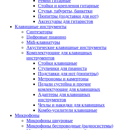
Ремни гитарные
Стойки и крепления гитарные
Стулья, табуреты, банкетки
Пюпитры (подставки для нот)
Аксессуары для гитаристов
Клавишные инструменты
Синтезаторы
Цифровые пианино
Midi-клавиатуры
Акустические клавишные инструменты
Комплектующие для клавишных
инструментов
Стойки клавишные
Стульчики для пианиста
Подставки для нот (пюпитры)
Метрономы и камертоны
Педали сустейна и прочие
комлектующие для клавишных
Адаптеры для клавишных
инструментов
Чехлы и накидки для клавишных
Комбо-усилители клавишные
Микрофоны
Микрофоны шнуровые
Микрофоны беспроводные (радиосистемы)