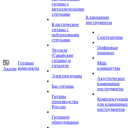
гитары с
металлическими
струнами
Клавишные
инструменты
Классические
гитары с
нейлоновыми
Синтезаторы
струнами
Цифровые
Укулеле
пианино
(Гавайские
гитары) и
Готовые
Midi-
гиталеле
комплекты
клавиатуры
Акции
Электрогитары
Акустические
клавишные
Бас-гитары
инструменты
Гитары
Комплектующи
производства
для клавишных
России
инструментов
Гитарное
оборудование