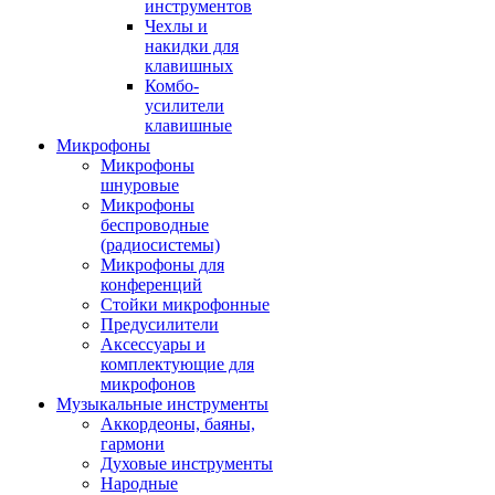
инструментов
Чехлы и
накидки для
клавишных
Комбо-
усилители
клавишные
Микрофоны
Микрофоны
шнуровые
Микрофоны
беспроводные
(радиосистемы)
Микрофоны для
конференций
Стойки микрофонные
Предусилители
Аксессуары и
комплектующие для
микрофонов
Музыкальные инструменты
Аккордеоны, баяны,
гармони
Духовые инструменты
Народные