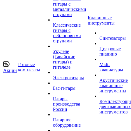
гитары с
металлическими
струнами
Клавишные
инструменты
Классические
гитары с
нейлоновыми
Синтезаторы
струнами
Цифровые
Укулеле
пианино
(Гавайские
гитары) и
Готовые
Midi-
гиталеле
комплекты
клавиатуры
Акции
Электрогитары
Акустические
клавишные
Бас-гитары
инструменты
Гитары
Комплектующи
производства
для клавишных
России
инструментов
Гитарное
оборудование