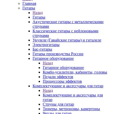
Главная
Гитары
Назад
Гитары
Акустические гитары с металлическими
струнами
Классические гитары с нейлоновыми
струнами
Укулеле (Гавайские гитары) и гиталеле
Электрогитары
Бас-гитары
Гитары производства России
Гитарное оборудование
Назад
Гитарное оборудование
Комбо-усилители, кабинеты, головы
Педали эффектов
Процессоры эффектов
Комплектующие и аксессуары для гитар
Назад
Комплектующие и аксессуары для
гитар
Струны для гитар
Тюнеры, метрономы, камертоны
Чехлы для гитар