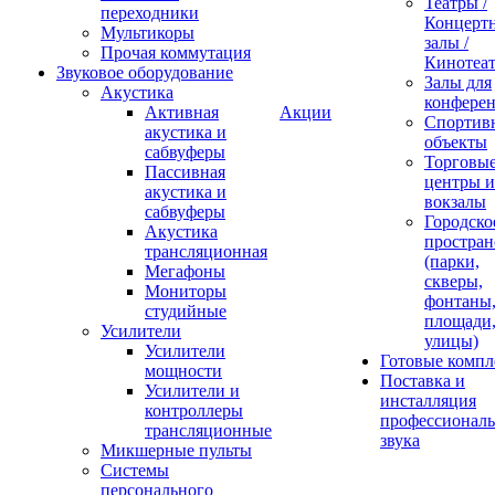
Театры /
переходники
Концерт
Мультикоры
залы /
Прочая коммутация
Кинотеа
Звуковое оборудование
Залы для
Акустика
конфере
Активная
Акции
Спортив
акустика и
объекты
сабвуферы
Торговы
Пассивная
центры и
акустика и
вокзалы
сабвуферы
Городско
Акустика
простран
трансляционная
(парки,
Мегафоны
скверы,
Мониторы
фонтаны
студийные
площади
Усилители
улицы)
Усилители
Готовые компл
мощности
Поставка и
Усилители и
инсталляция
контроллеры
профессиональ
трансляционные
звука
Микшерные пульты
Системы
персонального