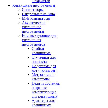
гитаристов
Клавишные инструменты
Синтезаторы
Цифровые пианино
Midi-клавиатуры
Акустические
клавишные
инструменты
Комплектующие для
клавишных
инструментов
Стойки
клавишные
Стульчики для
пианиста
Подставки для
нот (пюпитры)
Метрономы и
камертоны
Педали сустейна
и прочие
комлектующие
для клавишных
Адаптеры для
клавишных