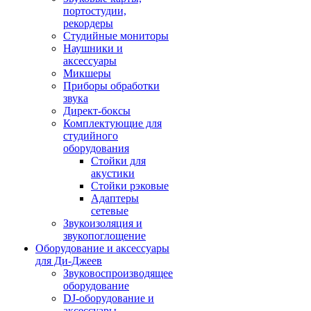
портостудии,
рекордеры
Студийные мониторы
Наушники и
аксессуары
Микшеры
Приборы обработки
звука
Директ-боксы
Комплектующие для
студийного
оборудования
Стойки для
акустики
Стойки рэковые
Адаптеры
сетевые
Звукоизоляция и
звукопоглощение
Оборудование и аксессуары
для Ди-Джеев
Звуковоспроизводящее
оборудование
DJ-оборудование и
аксессуары