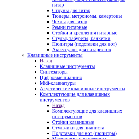
гитар
Струны для гитар
Тюнеры, метрономы, камертоны
Чехлы для гитар
Ремни гитарные
Стойки и крепления гитарные
Стулья, табуреты, банкетки
Пюпитры (подставки для нот)
Аксессуары для гитаристов
Клавишные инструменты
Назад
Клавишные инструменты
Синтезаторы
Цифровые пианино
Midi-клавиатуры
Акустические клавишные инструменты
Комплектующие для клавишных
инструментов
Назад
Комплектующие для клавишных
инструментов
Стойки клавишные
Стульчики для пианиста
Подставки для нот (пюпитры)
Метрономы и камертоны