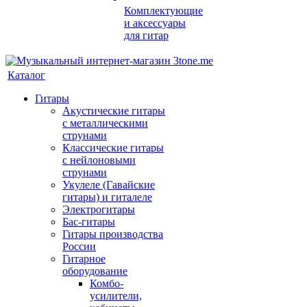
Комплектующие
и аксессуары
для гитар
Каталог
Гитары
Акустические гитары
с металлическими
струнами
Классические гитары
с нейлоновыми
струнами
Укулеле (Гавайские
гитары) и гиталеле
Электрогитары
Бас-гитары
Гитары производства
России
Гитарное
оборудование
Комбо-
усилители,