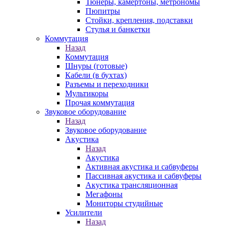
Тюнеры, камертоны, метрономы
Пюпитры
Стойки, крепления, подставки
Стулья и банкетки
Коммутация
Назад
Коммутация
Шнуры (готовые)
Кабели (в бухтах)
Разъемы и переходники
Мультикоры
Прочая коммутация
Звуковое оборудование
Назад
Звуковое оборудование
Акустика
Назад
Акустика
Активная акустика и сабвуферы
Пассивная акустика и сабвуферы
Акустика трансляционная
Мегафоны
Мониторы студийные
Усилители
Назад