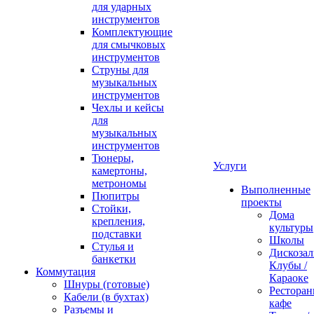
для ударных
инструментов
Комплектующие
для смычковых
инструментов
Струны для
музыкальных
инструментов
Чехлы и кейсы
для
музыкальных
инструментов
Тюнеры,
Услуги
камертоны,
метрономы
Выполненные
Пюпитры
проекты
Стойки,
Дома
крепления,
культуры
подставки
Школы
Стулья и
Дискозал
банкетки
Клубы /
Коммутация
Караоке
Шнуры (готовые)
Ресторан
Кабели (в бухтах)
кафе
Разъемы и