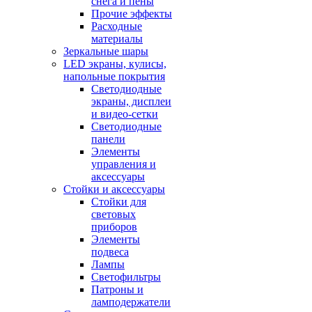
снега и пены
Прочие эффекты
Расходные
материалы
Зеркальные шары
LED экраны, кулисы,
напольные покрытия
Светодиодные
экраны, дисплеи
и видео-сетки
Светодиодные
панели
Элементы
управления и
аксессуары
Стойки и аксессуары
Стойки для
световых
приборов
Элементы
подвеса
Лампы
Светофильтры
Патроны и
ламподержатели