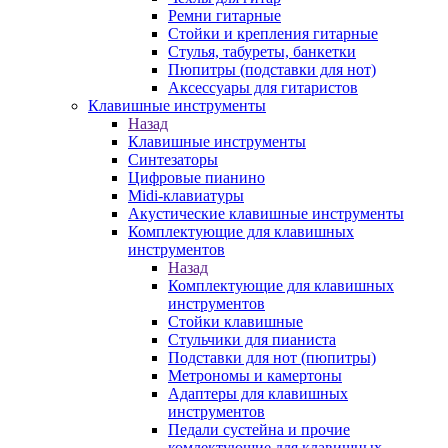
Ремни гитарные
Стойки и крепления гитарные
Стулья, табуреты, банкетки
Пюпитры (подставки для нот)
Аксессуары для гитаристов
Клавишные инструменты
Назад
Клавишные инструменты
Синтезаторы
Цифровые пианино
Midi-клавиатуры
Акустические клавишные инструменты
Комплектующие для клавишных
инструментов
Назад
Комплектующие для клавишных
инструментов
Стойки клавишные
Стульчики для пианиста
Подставки для нот (пюпитры)
Метрономы и камертоны
Адаптеры для клавишных
инструментов
Педали сустейна и прочие
комлектующие для клавишных