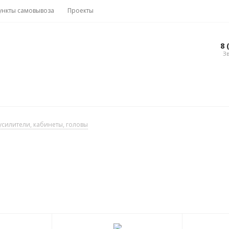
ункты самовывоза
Проекты
Вакансии
8 
Зв
силители, кабинеты, головы