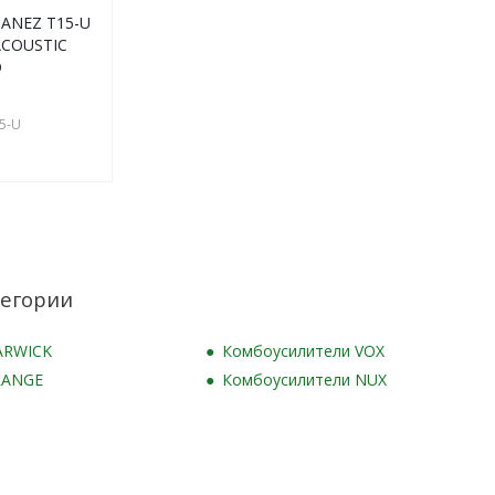
BANEZ T15-U
COUSTIC
O
5-U
егории
ARWICK
Комбоусилители VOX
RANGE
Комбоусилители NUX