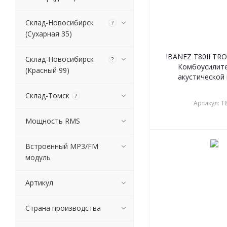
FLIGHT
Склад-Новосибирск
Fluid Audio
?
(Сухарная 35)
Foix
FORCE
IBANEZ T80II T
Склад-Новосибирск
HARTKE
?
Комбоусилите
(Красный 99)
Ibanez
акустической
INVASION
Склад-Томск
JOYO
?
Артикул: T8
Kokko
KUSTOM
Мощность RMS
LANEY
LEEM
Встроенный MP3/FM
Markbass
модуль
Markbass
MARSHALL
Артикул
MOOER
NUX
Страна производства
NUX by CHERUB