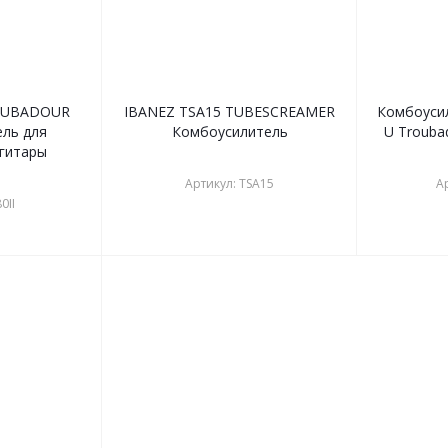
ROUBADOUR
IBANEZ TSA15 TUBESCREAMER
Комбоуси
ль для
Комбоусилитель
U Trouba
 гитары
Артикул: TSA15
А
0II