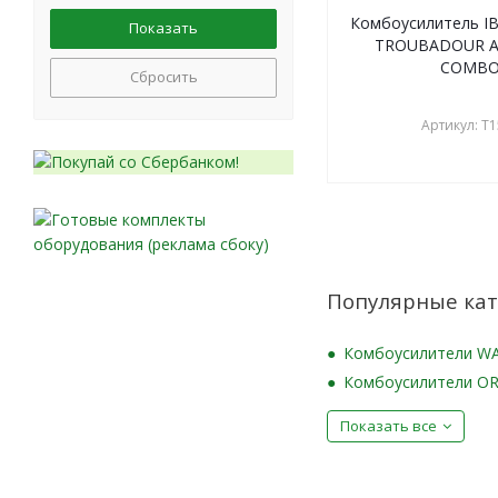
ORANGE
Комбоусилитель I
ORTEGA
TROUBADOUR A
PEAVEY
COMB
Сбросить
ROCKTRON
STAGG
Артикул: T1
Tung-Sol
VOX
WARWICK
Популярные кат
Комбоусилители W
Комбоусилители O
Показать все