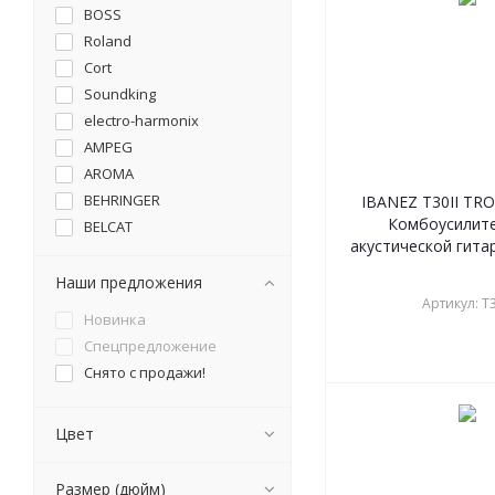
BOSS
Roland
Cort
Soundking
electro-harmonix
AMPEG
AROMA
BEHRINGER
IBANEZ T30II T
Комбоусилите
BELCAT
акустической гитар
BLACKSTAR
Bosstone
Наши предложения
Артикул: T3
BUGERA
Новинка
Bullet
Спецпредложение
DK
Снято с продажи!
EBS
Egnater
Цвет
Fabio
Fender
Размер (дюйм)
Flatsons