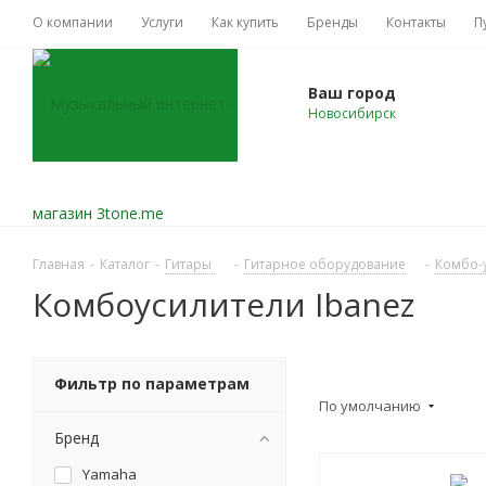
О компании
Услуги
Как купить
Бренды
Контакты
П
Ваш город
Новосибирск
Главная
-
Каталог
-
Гитары
-
Гитарное оборудование
-
Комбо-у
Комбоусилители Ibanez
Фильтр по параметрам
По умолчанию
Бренд
Yamaha