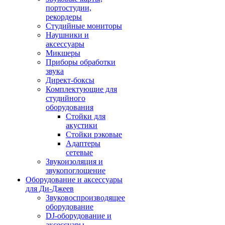
портостудии,
рекордеры
Студийные мониторы
Наушники и
аксессуары
Микшеры
Приборы обработки
звука
Директ-боксы
Комплектующие для
студийного
оборудования
Стойки для
акустики
Стойки рэковые
Адаптеры
сетевые
Звукоизоляция и
звукопоглощение
Оборудование и аксессуары
для Ди-Джеев
Звуковоспроизводящее
оборудование
DJ-оборудование и
аксессуары