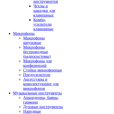
инструментов
Чехлы и
накидки для
клавишных
Комбо-
усилители
клавишные
Микрофоны
Микрофоны
шнуровые
Микрофоны
беспроводные
(радиосистемы)
Микрофоны для
конференций
Стойки микрофонные
Предусилители
Аксессуары и
комплектующие для
микрофонов
Музыкальные инструменты
Аккордеоны, баяны,
гармони
Духовые инструменты
Народные