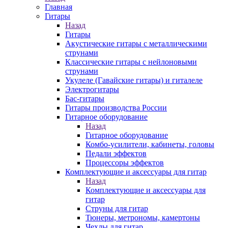
Главная
Гитары
Назад
Гитары
Акустические гитары с металлическими
струнами
Классические гитары с нейлоновыми
струнами
Укулеле (Гавайские гитары) и гиталеле
Электрогитары
Бас-гитары
Гитары производства России
Гитарное оборудование
Назад
Гитарное оборудование
Комбо-усилители, кабинеты, головы
Педали эффектов
Процессоры эффектов
Комплектующие и аксессуары для гитар
Назад
Комплектующие и аксессуары для
гитар
Струны для гитар
Тюнеры, метрономы, камертоны
Чехлы для гитар