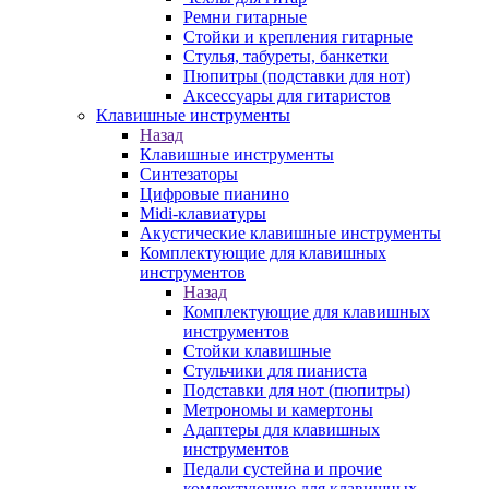
Ремни гитарные
Стойки и крепления гитарные
Стулья, табуреты, банкетки
Пюпитры (подставки для нот)
Аксессуары для гитаристов
Клавишные инструменты
Назад
Клавишные инструменты
Синтезаторы
Цифровые пианино
Midi-клавиатуры
Акустические клавишные инструменты
Комплектующие для клавишных
инструментов
Назад
Комплектующие для клавишных
инструментов
Стойки клавишные
Стульчики для пианиста
Подставки для нот (пюпитры)
Метрономы и камертоны
Адаптеры для клавишных
инструментов
Педали сустейна и прочие
комлектующие для клавишных