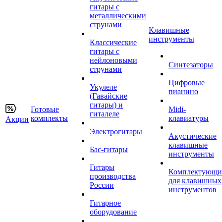
гитары с
металлическими
струнами
Клавишные
инструменты
Классические
гитары с
нейлоновыми
Синтезаторы
струнами
Цифровые
Укулеле
пианино
(Гавайские
гитары) и
Готовые
Midi-
гиталеле
комплекты
клавиатуры
Акции
Электрогитары
Акустические
клавишные
Бас-гитары
инструменты
Гитары
Комплектующи
производства
для клавишных
России
инструментов
Гитарное
оборудование