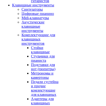
гитаристов
Клавишные инструменты
Синтезаторы
Цифровые пианино
Midi-клавиатуры
Акустические
клавишные
инструменты
Комплектующие для
клавишных
инструментов
Стойки
клавишные
Стульчики для
пианиста
Подставки для
нот (пюпитры)
Метрономы и
камертоны
Педали сустейна
и прочие
комлектующие
для клавишных
Адаптеры для
клавишных