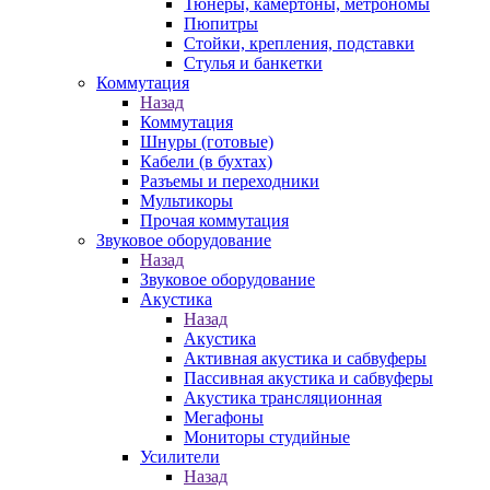
Тюнеры, камертоны, метрономы
Пюпитры
Стойки, крепления, подставки
Стулья и банкетки
Коммутация
Назад
Коммутация
Шнуры (готовые)
Кабели (в бухтах)
Разъемы и переходники
Мультикоры
Прочая коммутация
Звуковое оборудование
Назад
Звуковое оборудование
Акустика
Назад
Акустика
Активная акустика и сабвуферы
Пассивная акустика и сабвуферы
Акустика трансляционная
Мегафоны
Мониторы студийные
Усилители
Назад