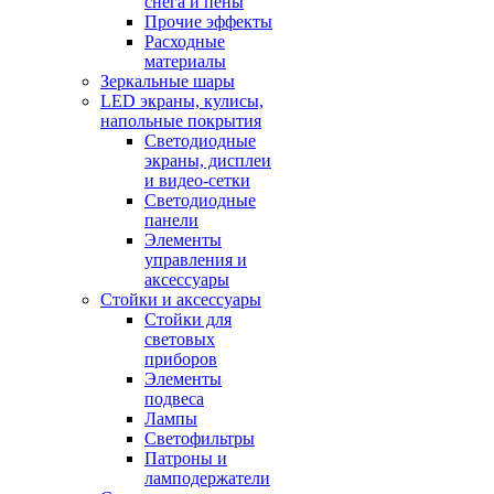
снега и пены
Прочие эффекты
Расходные
материалы
Зеркальные шары
LED экраны, кулисы,
напольные покрытия
Светодиодные
экраны, дисплеи
и видео-сетки
Светодиодные
панели
Элементы
управления и
аксессуары
Стойки и аксессуары
Стойки для
световых
приборов
Элементы
подвеса
Лампы
Светофильтры
Патроны и
ламподержатели