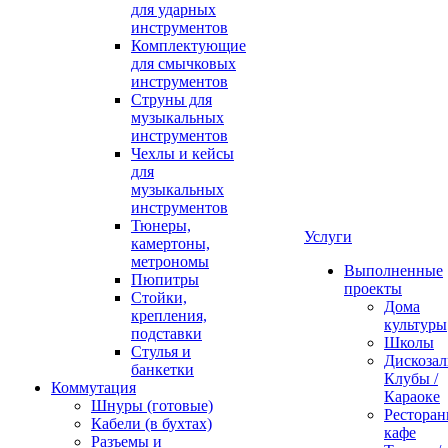
для ударных
инструментов
Комплектующие
для смычковых
инструментов
Струны для
музыкальных
инструментов
Чехлы и кейсы
для
музыкальных
инструментов
Тюнеры,
Услуги
камертоны,
метрономы
Выполненные
Пюпитры
проекты
Стойки,
Дома
крепления,
культуры
подставки
Школы
Стулья и
Дискозал
банкетки
Клубы /
Коммутация
Караоке
Шнуры (готовые)
Ресторан
Кабели (в бухтах)
кафе
Разъемы и