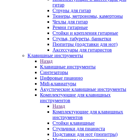
гитар
Струны для гитар
Тюнеры, метрономы, камертоны
Чехлы для гитар
Ремни гитарные
Стойки и крепления гитарные
Стулья, табуреты, банкетки
Пюпитры (подставки для нот)
Аксессуары для гитаристов
Клавишные инструменты
Назад
Клавишные инструменты
Синтезаторы
Цифровые пианино
Midi-клавиатуры
Акустические клавишные инструменты
Комплектующие для клавишных
инструментов
Назад
Комплектующие для клавишных
инструментов
Стойки клавишные
Стульчики для пианиста
Подставки для нот (пюпитры)
Метрономы и камертоны