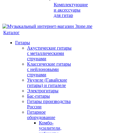
Комплектующие
и аксессуары
для гитар
Каталог
Гитары
Акустические гитары
с металлическими
струнами
Классические гитары
с нейлоновыми
струнами
Укулеле (Гавайские
гитары) и гиталеле
Электрогитары
Бас-гитары
Гитары производства
России
Гитарное
оборудование
Комбо-
усилители,