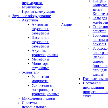
Театры /
переходники
Концерт
Мультикоры
залы /
Прочая коммутация
Кинотеа
Звуковое оборудование
Залы для
Акустика
конфере
Активная
Акции
Спортив
акустика и
объекты
сабвуферы
Торговы
Пассивная
центры и
акустика и
вокзалы
сабвуферы
Городско
Акустика
простран
трансляционная
(парки,
Мегафоны
скверы,
Мониторы
фонтаны
студийные
площади
Усилители
улицы)
Усилители
Готовые компл
мощности
Поставка и
Усилители и
инсталляция
контроллеры
профессиональ
трансляционные
звука
Микшерные пульты
Системы
персонального