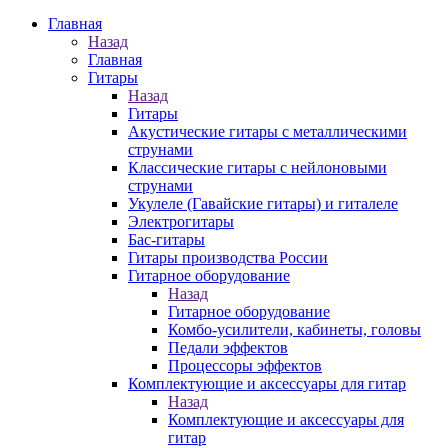
Главная
Назад
Главная
Гитары
Назад
Гитары
Акустические гитары с металлическими
струнами
Классические гитары с нейлоновыми
струнами
Укулеле (Гавайские гитары) и гиталеле
Электрогитары
Бас-гитары
Гитары производства России
Гитарное оборудование
Назад
Гитарное оборудование
Комбо-усилители, кабинеты, головы
Педали эффектов
Процессоры эффектов
Комплектующие и аксессуары для гитар
Назад
Комплектующие и аксессуары для
гитар