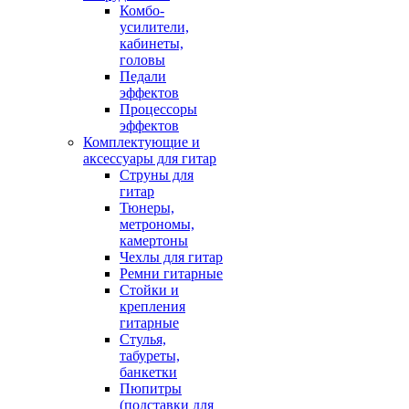
Комбо-
усилители,
кабинеты,
головы
Педали
эффектов
Процессоры
эффектов
Комплектующие и
аксессуары для гитар
Струны для
гитар
Тюнеры,
метрономы,
камертоны
Чехлы для гитар
Ремни гитарные
Стойки и
крепления
гитарные
Стулья,
табуреты,
банкетки
Пюпитры
(подставки для