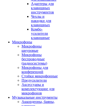
Адаптеры для
клавишных
инструментов
Чехлы и
накидки для
клавишных
Комбо-
усилители
клавишные
Микрофоны
Микрофоны
шнуровые
Микрофоны
беспроводные
(радиосистемы)
Микрофоны для
конференций
Стойки микрофонные
Предусилители
Аксессуары и
комплектующие для
микрофонов
Музыкальные инструменты
Аккордеоны, баяны,
гармони