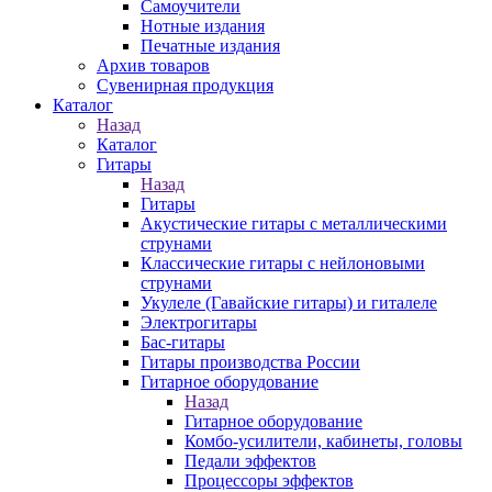
Самоучители
Нотные издания
Печатные издания
Архив товаров
Сувенирная продукция
Каталог
Назад
Каталог
Гитары
Назад
Гитары
Акустические гитары с металлическими
струнами
Классические гитары с нейлоновыми
струнами
Укулеле (Гавайские гитары) и гиталеле
Электрогитары
Бас-гитары
Гитары производства России
Гитарное оборудование
Назад
Гитарное оборудование
Комбо-усилители, кабинеты, головы
Педали эффектов
Процессоры эффектов