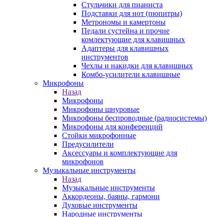
Стульчики для пианиста
Подставки для нот (пюпитры)
Метрономы и камертоны
Педали сустейна и прочие
комлектующие для клавишных
Адаптеры для клавишных
инструментов
Чехлы и накидки для клавишных
Комбо-усилители клавишные
Микрофоны
Назад
Микрофоны
Микрофоны шнуровые
Микрофоны беспроводные (радиосистемы)
Микрофоны для конференций
Стойки микрофонные
Предусилители
Аксессуары и комплектующие для
микрофонов
Музыкальные инструменты
Назад
Музыкальные инструменты
Аккордеоны, баяны, гармони
Духовые инструменты
Народные инструменты