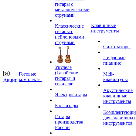
гитары с
металлическими
струнами
Клавишные
Классические
инструменты
гитары с
нейлоновыми
струнами
Синтезаторы
Цифровые
пианино
Укулеле
(Гавайские
Готовые
Midi-
гитары) и
комплекты
клавиатуры
Акции
гиталеле
Акустические
Электрогитары
клавишные
инструменты
Бас-гитары
Комплектующи
Гитары
для клавишных
производства
инструментов
России