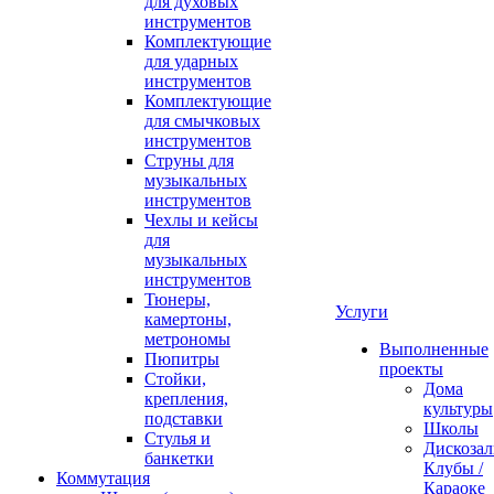
для духовых
инструментов
Комплектующие
для ударных
инструментов
Комплектующие
для смычковых
инструментов
Струны для
музыкальных
инструментов
Чехлы и кейсы
для
музыкальных
инструментов
Тюнеры,
Услуги
камертоны,
метрономы
Выполненные
Пюпитры
проекты
Стойки,
Дома
крепления,
культуры
подставки
Школы
Стулья и
Дискозал
банкетки
Клубы /
Коммутация
Караоке