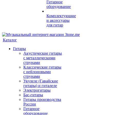
Гитарное
оборудование
Комплектующие
и аксессуары
для гитар
Каталог
Гитары
Акустические гитары
с металлическими
струнами
Классические гитары
с нейлоновыми
струнами
Укулеле (Гавайские
гитары) и гиталеле
Электрогитары
Бас-гитары
Гитары производства
России
Гитарное
оборудование