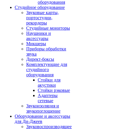
оборудования
Студийное оборудование
Звуковые карты,
портостудии,
рекордеры
Студийные мониторы
Наушники и
аксессуары
Микшеры
Приборы обработки
звука
Директ-боксы
Комплектующие для
студийного
оборудования
Стойки для
акустики
Стойки рэковые
Адаптеры
сетевые
Звукоизоляция и
звукопоглощение
Оборудование и аксессуары
для Ди-Джеев
Звуковоспроизводящее