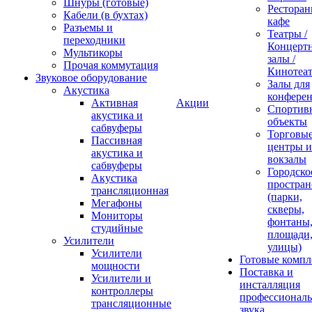
Шнуры (готовые)
Ресторан
Кабели (в бухтах)
кафе
Разъемы и
Театры /
переходники
Концерт
Мультикоры
залы /
Прочая коммутация
Кинотеа
Звуковое оборудование
Залы для
Акустика
конфере
Активная
Акции
Спортив
акустика и
объекты
сабвуферы
Торговы
Пассивная
центры и
акустика и
вокзалы
сабвуферы
Городско
Акустика
простран
трансляционная
(парки,
Мегафоны
скверы,
Мониторы
фонтаны
студийные
площади
Усилители
улицы)
Усилители
Готовые компл
мощности
Поставка и
Усилители и
инсталляция
контроллеры
профессиональ
трансляционные
звука