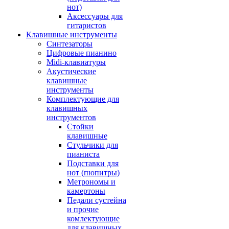
нот)
Аксессуары для
гитаристов
Клавишные инструменты
Синтезаторы
Цифровые пианино
Midi-клавиатуры
Акустические
клавишные
инструменты
Комплектующие для
клавишных
инструментов
Стойки
клавишные
Стульчики для
пианиста
Подставки для
нот (пюпитры)
Метрономы и
камертоны
Педали сустейна
и прочие
комлектующие
для клавишных