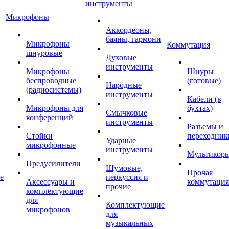
инструменты
Микрофоны
Аккордеоны,
баяны, гармони
Микрофоны
Коммутация
шнуровые
Духовые
инструменты
Микрофоны
Шнуры
беспроводные
(готовые)
Народные
(радиосистемы)
инструменты
Кабели (в
Микрофоны для
бухтах)
Смычковые
конференций
инструменты
Разъемы и
Стойки
переходник
Ударные
микрофонные
инструменты
Мультикор
Предусилители
Шумовые,
Прочая
е
перкуссия и
Аксессуары и
коммутация
прочие
комплектующие
для
Комплектующие
микрофонов
для
музыкальных