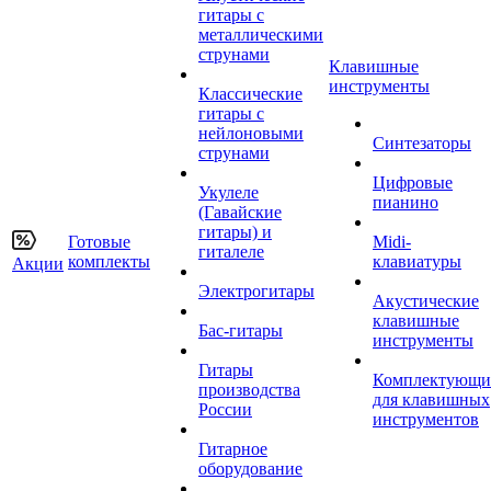
гитары с
металлическими
струнами
Клавишные
инструменты
Классические
гитары с
нейлоновыми
Синтезаторы
струнами
Цифровые
Укулеле
пианино
(Гавайские
гитары) и
Готовые
Midi-
гиталеле
комплекты
клавиатуры
Акции
Электрогитары
Акустические
клавишные
Бас-гитары
инструменты
Гитары
Комплектующи
производства
для клавишных
России
инструментов
Гитарное
оборудование