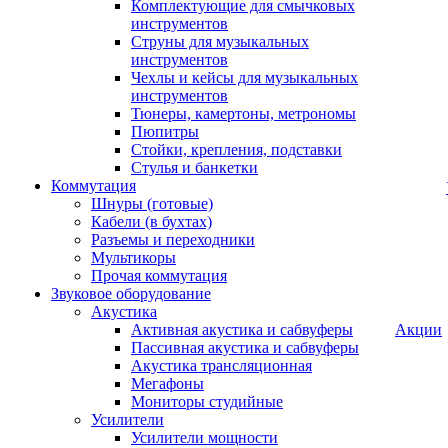
Комплектующие для смычковых
инструментов
Струны для музыкальных
инструментов
Чехлы и кейсы для музыкальных
инструментов
Тюнеры, камертоны, метрономы
Пюпитры
Стойки, крепления, подставки
Стулья и банкетки
Коммутация
Шнуры (готовые)
Кабели (в бухтах)
Разъемы и переходники
Мультикоры
Прочая коммутация
Звуковое оборудование
Акустика
Активная акустика и сабвуферы
Акции
Пассивная акустика и сабвуферы
Акустика трансляционная
Мегафоны
Мониторы студийные
Усилители
Усилители мощности