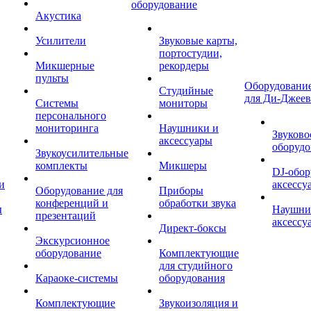
оборудование
Акустика
Усилители
Звуковые карты,
портостудии,
Микшерные
рекордеры
пульты
Оборудование
Студийные
для Ди-Джеев
Системы
мониторы
персонального
мониторинга
Наушники и
Звуково
аксессуары
оборудо
Звукоусилительные
комплекты
Микшеры
DJ-обор
и
аксессу
Оборудование для
Приборы
конференций и
обработки звука
ы
Наушни
презентаций
аксессу
Директ-боксы
Экскурсионное
оборудование
Комплектующие
для студийного
Караоке-системы
оборудования
Комплектующие
Звукоизоляция и