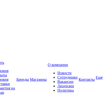
ить
О компании
ловия
Новости
латы
Сотрудники
Ещё
ловия
Бренды
Магазины
Контакты
Вакансии
ставки
Лицензии
рантия на
Политика
вар