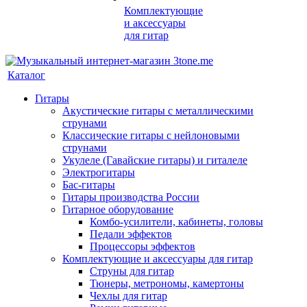
Комплектующие
и аксессуары
для гитар
Каталог
Гитары
Акустические гитары с металлическими
струнами
Классические гитары с нейлоновыми
струнами
Укулеле (Гавайские гитары) и гиталеле
Электрогитары
Бас-гитары
Гитары производства России
Гитарное оборудование
Комбо-усилители, кабинеты, головы
Педали эффектов
Процессоры эффектов
Комплектующие и аксессуары для гитар
Струны для гитар
Тюнеры, метрономы, камертоны
Чехлы для гитар