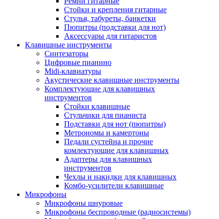
Ремни гитарные
Стойки и крепления гитарные
Стулья, табуреты, банкетки
Пюпитры (подставки для нот)
Аксессуары для гитаристов
Клавишные инструменты
Синтезаторы
Цифровые пианино
Midi-клавиатуры
Акустические клавишные инструменты
Комплектующие для клавишных
инструментов
Стойки клавишные
Стульчики для пианиста
Подставки для нот (пюпитры)
Метрономы и камертоны
Педали сустейна и прочие
комлектующие для клавишных
Адаптеры для клавишных
инструментов
Чехлы и накидки для клавишных
Комбо-усилители клавишные
Микрофоны
Микрофоны шнуровые
Микрофоны беспроводные (радиосистемы)