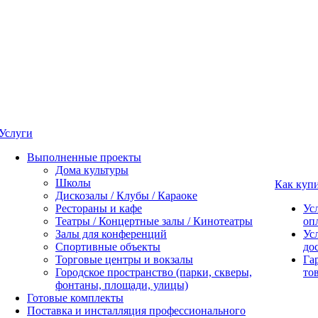
Услуги
Выполненные проекты
Дома культуры
Школы
Как куп
Дискозалы / Клубы / Караоке
Рестораны и кафе
Ус
Театры / Концертные залы / Кинотеатры
оп
Залы для конференций
Ус
Спортивные объекты
до
Торговые центры и вокзалы
Га
Городское пространство (парки, скверы,
то
фонтаны, площади, улицы)
Готовые комплекты
Поставка и инсталляция профессионального