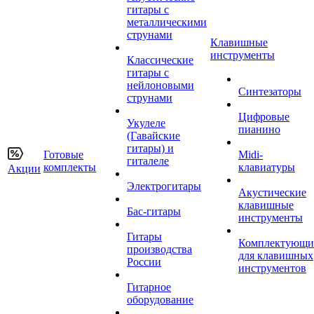
гитары с
металлическими
струнами
Клавишные
инструменты
Классические
гитары с
нейлоновыми
Синтезаторы
струнами
Цифровые
Укулеле
пианино
(Гавайские
гитары) и
Готовые
Midi-
гиталеле
комплекты
клавиатуры
Акции
Электрогитары
Акустические
клавишные
Бас-гитары
инструменты
Гитары
Комплектующи
производства
для клавишных
России
инструментов
Гитарное
оборудование