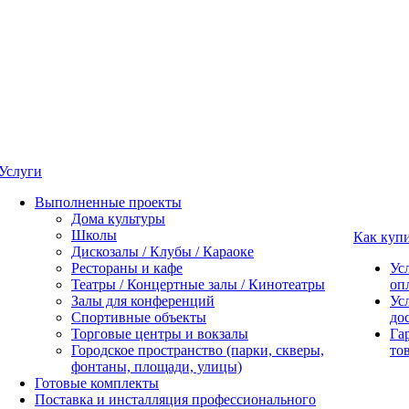
Услуги
Выполненные проекты
Дома культуры
Школы
Как куп
Дискозалы / Клубы / Караоке
Рестораны и кафе
Ус
Театры / Концертные залы / Кинотеатры
оп
Залы для конференций
Ус
Спортивные объекты
до
Торговые центры и вокзалы
Га
Городское пространство (парки, скверы,
то
фонтаны, площади, улицы)
Готовые комплекты
Поставка и инсталляция профессионального