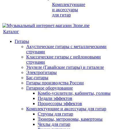
Комплектующие
и аксессуары
для гитар
Каталог
Гитары
Акустические гитары с металлическими
струнами
Классические гитары с нейлоновыми
струнами
Укулеле (Гавайские гитары) и гиталеле
Электрогитары
Бас-гитары
Гитары производства России
Гитарное оборудование
Комбо-усилители, кабинеты, головы
Педали эффектов
Процессоры эффектов
Комплектующие и аксессуары для гитар
Струны для гитар
Тюнеры, метрономы, камертоны
Чехлы для гитар