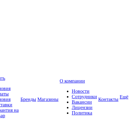
ить
О компании
ловия
Новости
латы
Сотрудники
Ещё
ловия
Бренды
Магазины
Контакты
Вакансии
ставки
Лицензии
рантия на
Политика
вар