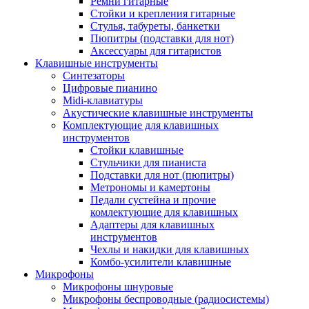
Ремни гитарные
Стойки и крепления гитарные
Стулья, табуреты, банкетки
Пюпитры (подставки для нот)
Аксессуары для гитаристов
Клавишные инструменты
Синтезаторы
Цифровые пианино
Midi-клавиатуры
Акустические клавишные инструменты
Комплектующие для клавишных
инструментов
Стойки клавишные
Стульчики для пианиста
Подставки для нот (пюпитры)
Метрономы и камертоны
Педали сустейна и прочие
комлектующие для клавишных
Адаптеры для клавишных
инструментов
Чехлы и накидки для клавишных
Комбо-усилители клавишные
Микрофоны
Микрофоны шнуровые
Микрофоны беспроводные (радиосистемы)