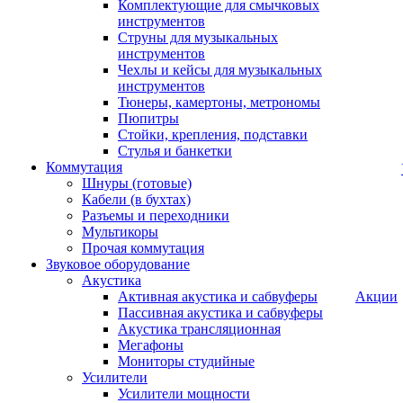
Комплектующие для смычковых
инструментов
Струны для музыкальных
инструментов
Чехлы и кейсы для музыкальных
инструментов
Тюнеры, камертоны, метрономы
Пюпитры
Стойки, крепления, подставки
Стулья и банкетки
Коммутация
Шнуры (готовые)
Кабели (в бухтах)
Разъемы и переходники
Мультикоры
Прочая коммутация
Звуковое оборудование
Акустика
Активная акустика и сабвуферы
Акции
Пассивная акустика и сабвуферы
Акустика трансляционная
Мегафоны
Мониторы студийные
Усилители
Усилители мощности