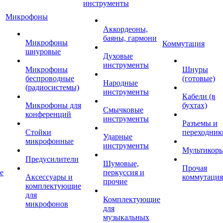
инструменты
Микрофоны
Аккордеоны,
баяны, гармони
Микрофоны
Коммутация
шнуровые
Духовые
инструменты
Микрофоны
Шнуры
беспроводные
(готовые)
Народные
(радиосистемы)
инструменты
Кабели (в
Микрофоны для
бухтах)
Смычковые
конференций
инструменты
Разъемы и
Стойки
переходник
Ударные
микрофонные
инструменты
Мультикор
Предусилители
Шумовые,
Прочая
е
перкуссия и
Аксессуары и
коммутация
прочие
комплектующие
для
Комплектующие
микрофонов
для
музыкальных