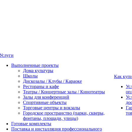
Услуги
Выполненные проекты
Дома культуры
Школы
Как куп
Дискозалы / Клубы / Караоке
Рестораны и кафе
Ус
Театры / Концертные залы / Кинотеатры
оп
Залы для конференций
Ус
Спортивные объекты
до
Торговые центры и вокзалы
Га
Городское пространство (парки, скверы,
то
фонтаны, площади, улицы)
Готовые комплекты
Поставка и инсталляция профессионального