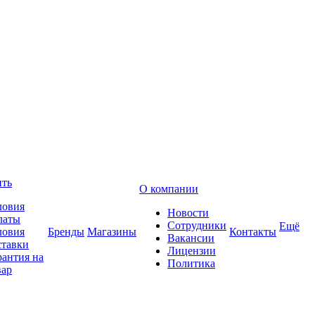
ить
О компании
ловия
Новости
латы
Сотрудники
Ещё
ловия
Бренды
Магазины
Контакты
Вакансии
ставки
Лицензии
рантия на
Политика
вар