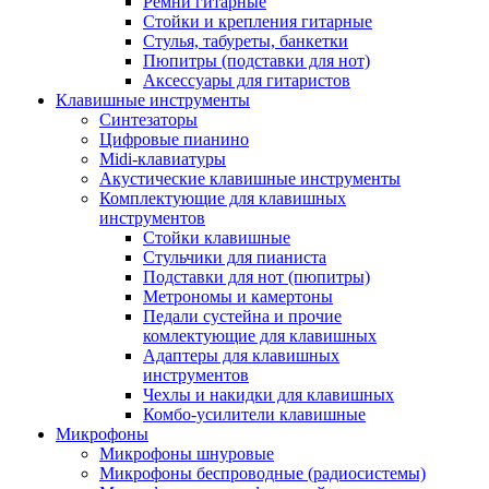
Ремни гитарные
Стойки и крепления гитарные
Стулья, табуреты, банкетки
Пюпитры (подставки для нот)
Аксессуары для гитаристов
Клавишные инструменты
Синтезаторы
Цифровые пианино
Midi-клавиатуры
Акустические клавишные инструменты
Комплектующие для клавишных
инструментов
Стойки клавишные
Стульчики для пианиста
Подставки для нот (пюпитры)
Метрономы и камертоны
Педали сустейна и прочие
комлектующие для клавишных
Адаптеры для клавишных
инструментов
Чехлы и накидки для клавишных
Комбо-усилители клавишные
Микрофоны
Микрофоны шнуровые
Микрофоны беспроводные (радиосистемы)