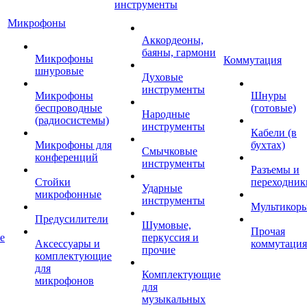
инструменты
Микрофоны
Аккордеоны,
баяны, гармони
Микрофоны
Коммутация
шнуровые
Духовые
инструменты
Микрофоны
Шнуры
беспроводные
(готовые)
Народные
(радиосистемы)
инструменты
Кабели (в
Микрофоны для
бухтах)
Смычковые
конференций
инструменты
Разъемы и
Стойки
переходник
Ударные
микрофонные
инструменты
Мультикор
Предусилители
Шумовые,
Прочая
е
перкуссия и
Аксессуары и
коммутация
прочие
комплектующие
для
Комплектующие
микрофонов
для
музыкальных