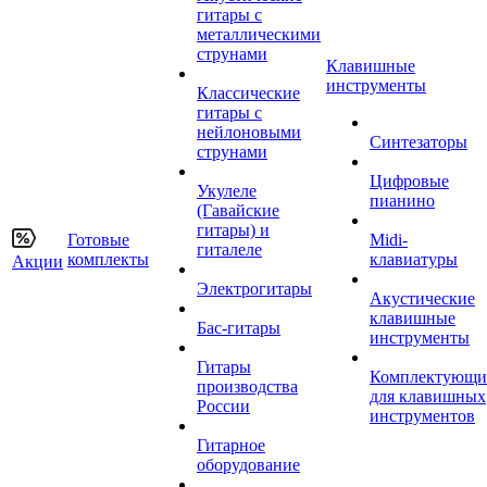
гитары с
металлическими
струнами
Клавишные
инструменты
Классические
гитары с
нейлоновыми
Синтезаторы
струнами
Цифровые
Укулеле
пианино
(Гавайские
гитары) и
Готовые
Midi-
гиталеле
комплекты
клавиатуры
Акции
Электрогитары
Акустические
клавишные
Бас-гитары
инструменты
Гитары
Комплектующи
производства
для клавишных
России
инструментов
Гитарное
оборудование