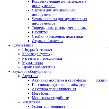
Комплектующие для смычковых
инструментов
Струны для музыкальных
инструментов
Чехлы и кейсы для музыкальных
инструментов
Тюнеры, камертоны, метрономы
Пюпитры
Стойки, крепления, подставки
Стулья и банкетки
Коммутация
Шнуры (готовые)
Кабели (в бухтах)
Разъемы и переходники
Мультикоры
Прочая коммутация
Звуковое оборудование
Акустика
Активная акустика и сабвуферы
Акции
Пассивная акустика и сабвуферы
Акустика трансляционная
Мегафоны
Мониторы студийные
Усилители
Усилители мощности