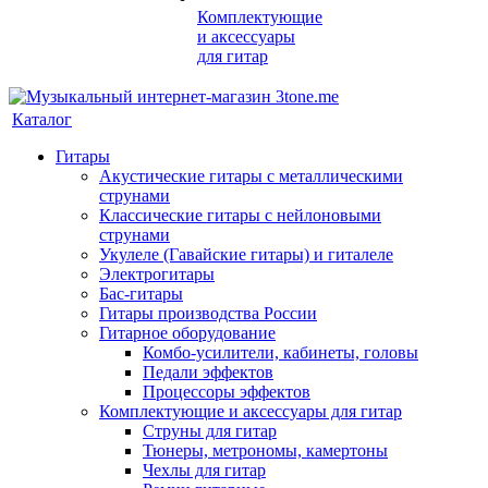
Комплектующие
и аксессуары
для гитар
Каталог
Гитары
Акустические гитары с металлическими
струнами
Классические гитары с нейлоновыми
струнами
Укулеле (Гавайские гитары) и гиталеле
Электрогитары
Бас-гитары
Гитары производства России
Гитарное оборудование
Комбо-усилители, кабинеты, головы
Педали эффектов
Процессоры эффектов
Комплектующие и аксессуары для гитар
Струны для гитар
Тюнеры, метрономы, камертоны
Чехлы для гитар