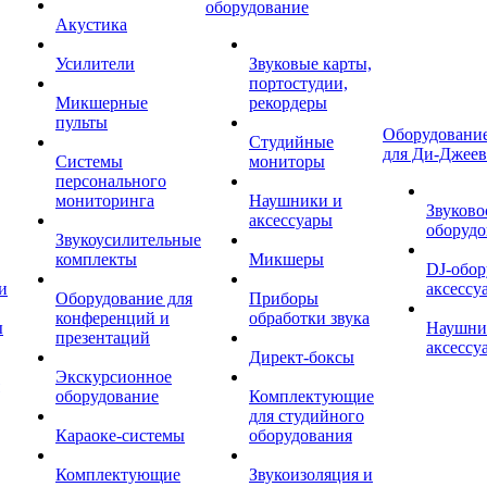
оборудование
Акустика
Усилители
Звуковые карты,
портостудии,
Микшерные
рекордеры
пульты
Оборудование
Студийные
для Ди-Джеев
Системы
мониторы
персонального
мониторинга
Наушники и
Звуково
аксессуары
оборудо
Звукоусилительные
комплекты
Микшеры
DJ-обор
и
аксессу
Оборудование для
Приборы
конференций и
обработки звука
ы
Наушни
презентаций
аксессу
Директ-боксы
Экскурсионное
оборудование
Комплектующие
для студийного
Караоке-системы
оборудования
Комплектующие
Звукоизоляция и