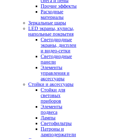
снега и пены
Прочие эффекты
Расходные
материалы
Зеркальные шары
LED экраны, кулисы,
напольные покрытия
Светодиодные
экраны, дисплеи
и видео-сетки
Светодиодные
панели
Элементы
управления и
аксессуары
Стойки и аксессуары
Стойки для
световых
приборов
Элементы
подвеса
Лампы
Светофильтры
Патроны и
ламподержатели