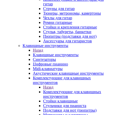
гитар
Струны для гитар
Тюнеры, метрономы, камертоны
Чехлы для гитар
Ремни гитарные
Стойки и крепления гитарные
Стулья, табуреты, банкетки
Пюпитры (подставки для нот)
Аксессуары для гитаристов
Клавишные инструменты
Назад
Клавишные инструменты
Синтезаторы
Цифровые пианино
Midi-клавиатуры
Акустические клавишные инструменты
Комплектующие для клавишных
инструментов
Назад
Комплектующие для клавишных
инструментов
Стойки клавишные
Стульчики для пианиста
Подставки для нот (пюпитры)
Метрономы и камертоны