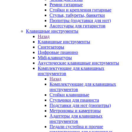
Ремни гитарные
Стойки и крепления гитарные
Стулья, табуреты, банкетки
Пюпитры (подставки для нот)
Аксессуары для гитаристов
Клавишные инструменты
Назад
Клавишные инструменты
Синтезаторы
Цифровые пианино
Midi-клавиатуры
Акустические клавишные инструменты
Комплектующие для клавишных
инструментов
Назад
Комплектующие для клавишных
инструментов
Стойки клавишные
Стульчики для пианиста
Подставки для нот (пюпитры)
Метрономы и камертоны
Адаптеры для клавишных
инструментов
Педали сустейна и прочие
комлектующие для клавишных