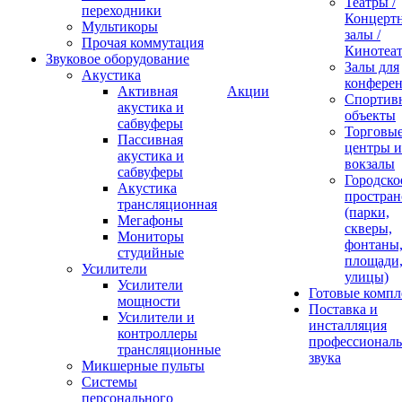
Театры /
переходники
Концерт
Мультикоры
залы /
Прочая коммутация
Кинотеа
Звуковое оборудование
Залы для
Акустика
конфере
Активная
Акции
Спортив
акустика и
объекты
сабвуферы
Торговы
Пассивная
центры и
акустика и
вокзалы
сабвуферы
Городско
Акустика
простран
трансляционная
(парки,
Мегафоны
скверы,
Мониторы
фонтаны
студийные
площади
Усилители
улицы)
Усилители
Готовые компл
мощности
Поставка и
Усилители и
инсталляция
контроллеры
профессиональ
трансляционные
звука
Микшерные пульты
Системы
персонального