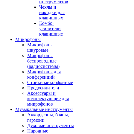
инструментов
Чехлы и
накидки для
клавишных
Комбо-
усилители
клавишные
Микрофоны
Микрофоны
шнуровые
Микрофоны
беспроводные
(радиосистемы)
Микрофоны для
конференций
Стойки микрофонные
Предусилители
Аксессуары и
комплектующие для
микрофонов
Музыкальные инструменты
Аккордеоны, баяны,
гармони
Духовые инструменты
Народные