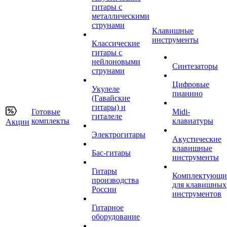
гитары с
металлическими
струнами
Клавишные
инструменты
Классические
гитары с
нейлоновыми
Синтезаторы
струнами
Цифровые
Укулеле
пианино
(Гавайские
гитары) и
Готовые
Midi-
гиталеле
комплекты
клавиатуры
Акции
Электрогитары
Акустические
клавишные
Бас-гитары
инструменты
Гитары
Комплектующи
производства
для клавишных
России
инструментов
Гитарное
оборудование