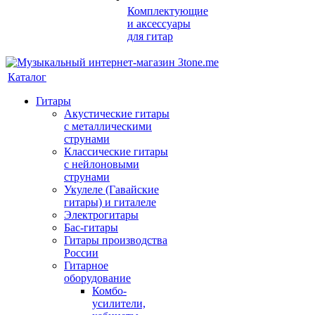
Комплектующие
и аксессуары
для гитар
Каталог
Гитары
Акустические гитары
с металлическими
струнами
Классические гитары
с нейлоновыми
струнами
Укулеле (Гавайские
гитары) и гиталеле
Электрогитары
Бас-гитары
Гитары производства
России
Гитарное
оборудование
Комбо-
усилители,