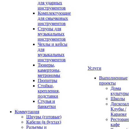
для ударных
инструментов
Комплектующие
для смычковых
инструментов
Струны для
музыкальных
инструментов
Чехлы и кейсы
для
музыкальных
инструментов
Тюнеры,
Услуги
камертоны,
метрономы
Выполненные
Пюпитры
проекты
Стойки,
Дома
крепления,
культуры
подставки
Школы
Стулья и
Дискозал
банкетки
Клубы /
Коммутация
Караоке
Шнуры (готовые)
Ресторан
Кабели (в бухтах)
кафе
Разъемы и