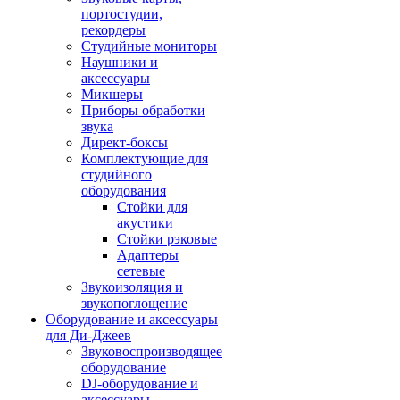
портостудии,
рекордеры
Студийные мониторы
Наушники и
аксессуары
Микшеры
Приборы обработки
звука
Директ-боксы
Комплектующие для
студийного
оборудования
Стойки для
акустики
Стойки рэковые
Адаптеры
сетевые
Звукоизоляция и
звукопоглощение
Оборудование и аксессуары
для Ди-Джеев
Звуковоспроизводящее
оборудование
DJ-оборудование и
аксессуары