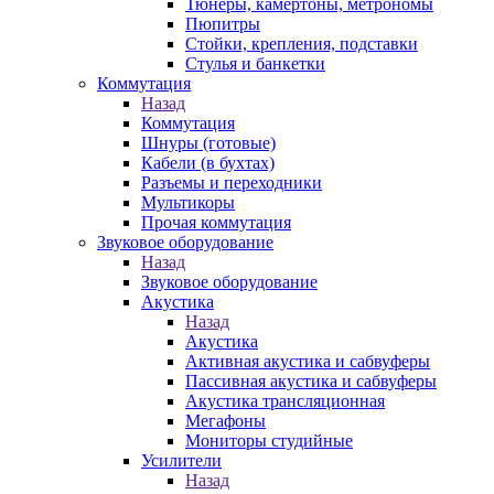
Тюнеры, камертоны, метрономы
Пюпитры
Стойки, крепления, подставки
Стулья и банкетки
Коммутация
Назад
Коммутация
Шнуры (готовые)
Кабели (в бухтах)
Разъемы и переходники
Мультикоры
Прочая коммутация
Звуковое оборудование
Назад
Звуковое оборудование
Акустика
Назад
Акустика
Активная акустика и сабвуферы
Пассивная акустика и сабвуферы
Акустика трансляционная
Мегафоны
Мониторы студийные
Усилители
Назад