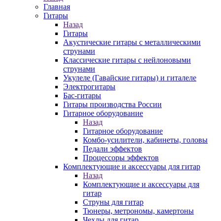
Главная
Гитары
Назад
Гитары
Акустические гитары с металлическими
струнами
Классические гитары с нейлоновыми
струнами
Укулеле (Гавайские гитары) и гиталеле
Электрогитары
Бас-гитары
Гитары производства России
Гитарное оборудование
Назад
Гитарное оборудование
Комбо-усилители, кабинеты, головы
Педали эффектов
Процессоры эффектов
Комплектующие и аксессуары для гитар
Назад
Комплектующие и аксессуары для
гитар
Струны для гитар
Тюнеры, метрономы, камертоны
Чехлы для гитар