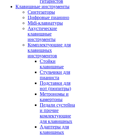
гитаристов
Клавишные инструменты
Синтезаторы
Цифровые пианино
Midi-клавиатуры
Акустические
клавишные
инструменты
Комплектующие для
клавишных
инструментов
Стойки
клавишные
Стульчики для
пианиста
Подставки для
нот (пюпитры)
Метрономы и
камертоны
Педали сустейна
и прочие
комлектующие
для клавишных
Адаптеры для
клавишных