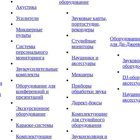
оборудование
Акустика
Усилители
Звуковые карты,
портостудии,
Микшерные
рекордеры
пульты
Оборудование
Студийные
для Ди-Джеев
Системы
мониторы
персонального
мониторинга
Наушники и
Звуково
аксессуары
оборудо
Звукоусилительные
комплекты
Микшеры
DJ-обор
и
аксессу
Оборудование для
Приборы
конференций и
обработки звука
ы
Наушни
презентаций
аксессу
Директ-боксы
Экскурсионное
оборудование
Комплектующие
для студийного
Караоке-системы
оборудования
Комплектующие
Звукоизоляция и