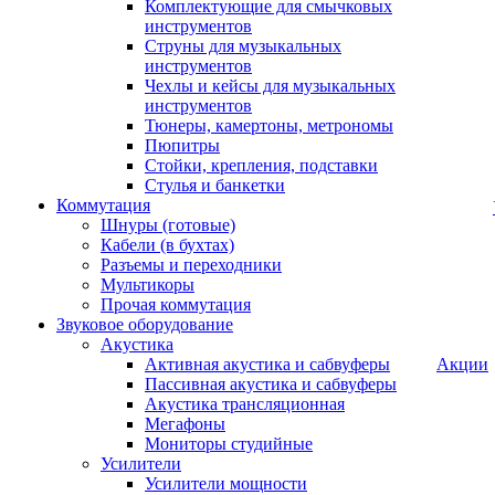
Комплектующие для смычковых
инструментов
Струны для музыкальных
инструментов
Чехлы и кейсы для музыкальных
инструментов
Тюнеры, камертоны, метрономы
Пюпитры
Стойки, крепления, подставки
Стулья и банкетки
Коммутация
Шнуры (готовые)
Кабели (в бухтах)
Разъемы и переходники
Мультикоры
Прочая коммутация
Звуковое оборудование
Акустика
Активная акустика и сабвуферы
Акции
Пассивная акустика и сабвуферы
Акустика трансляционная
Мегафоны
Мониторы студийные
Усилители
Усилители мощности