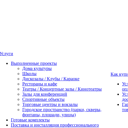
Услуги
Выполненные проекты
Дома культуры
Школы
Как куп
Дискозалы / Клубы / Караоке
Рестораны и кафе
Ус
Театры / Концертные залы / Кинотеатры
оп
Залы для конференций
Ус
Спортивные объекты
до
Торговые центры и вокзалы
Га
Городское пространство (парки, скверы,
то
фонтаны, площади, улицы)
Готовые комплекты
Поставка и инсталляция профессионального