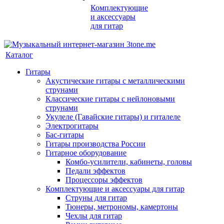
Комплектующие
и аксессуары
для гитар
Каталог
Гитары
Акустические гитары с металлическими
струнами
Классические гитары с нейлоновыми
струнами
Укулеле (Гавайские гитары) и гиталеле
Электрогитары
Бас-гитары
Гитары производства России
Гитарное оборудование
Комбо-усилители, кабинеты, головы
Педали эффектов
Процессоры эффектов
Комплектующие и аксессуары для гитар
Струны для гитар
Тюнеры, метрономы, камертоны
Чехлы для гитар