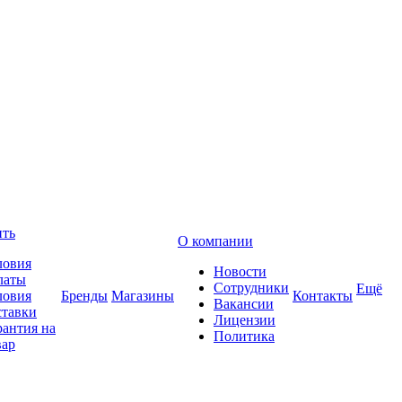
ить
О компании
ловия
Новости
латы
Сотрудники
Ещё
ловия
Бренды
Магазины
Контакты
Вакансии
ставки
Лицензии
рантия на
Политика
вар