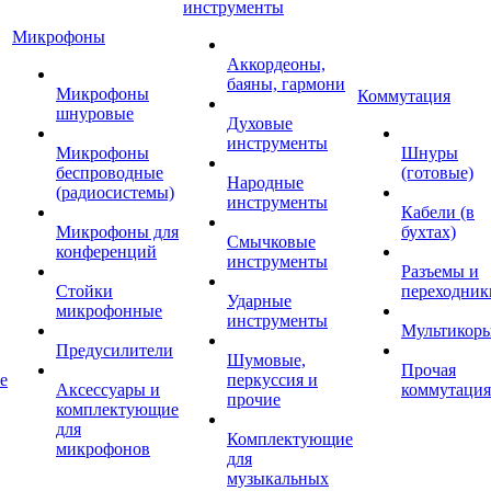
инструменты
Микрофоны
Аккордеоны,
баяны, гармони
Микрофоны
Коммутация
шнуровые
Духовые
инструменты
Микрофоны
Шнуры
беспроводные
(готовые)
Народные
(радиосистемы)
инструменты
Кабели (в
Микрофоны для
бухтах)
Смычковые
конференций
инструменты
Разъемы и
Стойки
переходник
Ударные
микрофонные
инструменты
Мультикор
Предусилители
Шумовые,
Прочая
е
перкуссия и
Аксессуары и
коммутация
прочие
комплектующие
для
Комплектующие
микрофонов
для
музыкальных