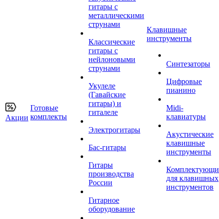
гитары с
металлическими
струнами
Клавишные
инструменты
Классические
гитары с
нейлоновыми
Синтезаторы
струнами
Цифровые
Укулеле
пианино
(Гавайские
гитары) и
Готовые
Midi-
гиталеле
комплекты
клавиатуры
Акции
Электрогитары
Акустические
клавишные
Бас-гитары
инструменты
Гитары
Комплектующи
производства
для клавишных
России
инструментов
Гитарное
оборудование