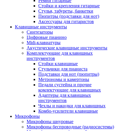
Ремни гитарные
Стойки и крепления гитарные
Стулья, табуреты, банкетки
Пюпитры (подставки для нот)
Аксессуары для гитаристов
Клавишные инструменты
Синтезаторы
Цифровые пианино
Midi-клавиатуры
Акустические клавишные инструменты
Комплектующие для клавишных
инструментов
Стойки клавишные
Стульчики для пианиста
Подставки для нот (пюпитры)
Метрономы и камертоны
Педали сустейна и прочие
комлектующие для клавишных
Адаптеры для клавишных
инструментов
Чехлы и накидки для клавишных
Комбо-усилители клавишные
Микрофоны
Микрофоны шнуровые
Микрофоны беспроводные (радиосистемы)