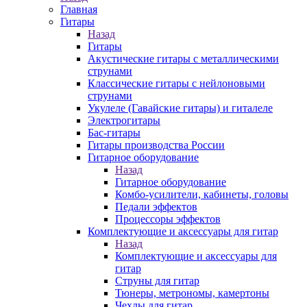
Главная
Гитары
Назад
Гитары
Акустические гитары с металлическими
струнами
Классические гитары с нейлоновыми
струнами
Укулеле (Гавайские гитары) и гиталеле
Электрогитары
Бас-гитары
Гитары производства России
Гитарное оборудование
Назад
Гитарное оборудование
Комбо-усилители, кабинеты, головы
Педали эффектов
Процессоры эффектов
Комплектующие и аксессуары для гитар
Назад
Комплектующие и аксессуары для
гитар
Струны для гитар
Тюнеры, метрономы, камертоны
Чехлы для гитар