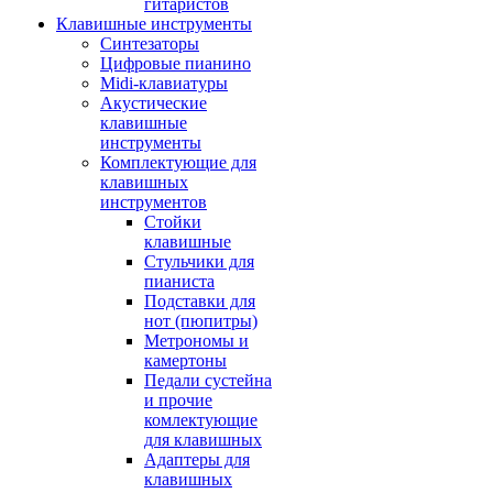
гитаристов
Клавишные инструменты
Синтезаторы
Цифровые пианино
Midi-клавиатуры
Акустические
клавишные
инструменты
Комплектующие для
клавишных
инструментов
Стойки
клавишные
Стульчики для
пианиста
Подставки для
нот (пюпитры)
Метрономы и
камертоны
Педали сустейна
и прочие
комлектующие
для клавишных
Адаптеры для
клавишных