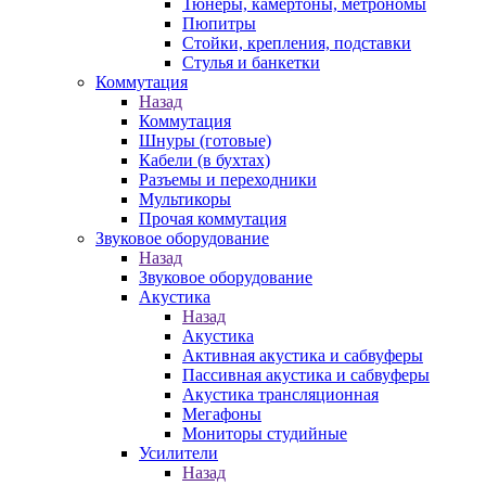
Тюнеры, камертоны, метрономы
Пюпитры
Стойки, крепления, подставки
Стулья и банкетки
Коммутация
Назад
Коммутация
Шнуры (готовые)
Кабели (в бухтах)
Разъемы и переходники
Мультикоры
Прочая коммутация
Звуковое оборудование
Назад
Звуковое оборудование
Акустика
Назад
Акустика
Активная акустика и сабвуферы
Пассивная акустика и сабвуферы
Акустика трансляционная
Мегафоны
Мониторы студийные
Усилители
Назад