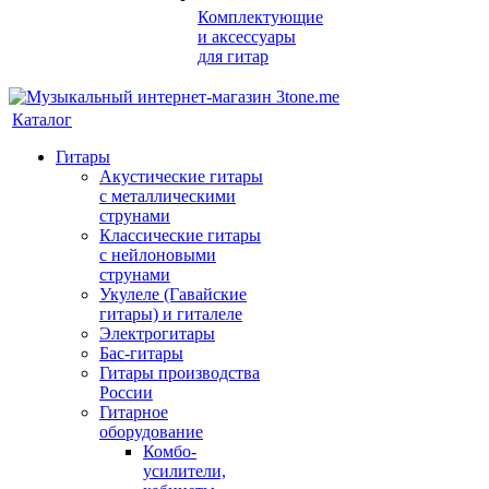
Комплектующие
и аксессуары
для гитар
Каталог
Гитары
Акустические гитары
с металлическими
струнами
Классические гитары
с нейлоновыми
струнами
Укулеле (Гавайские
гитары) и гиталеле
Электрогитары
Бас-гитары
Гитары производства
России
Гитарное
оборудование
Комбо-
усилители,