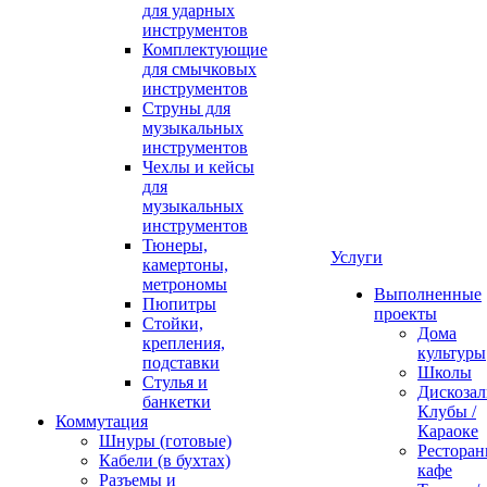
для ударных
инструментов
Комплектующие
для смычковых
инструментов
Струны для
музыкальных
инструментов
Чехлы и кейсы
для
музыкальных
инструментов
Тюнеры,
Услуги
камертоны,
метрономы
Выполненные
Пюпитры
проекты
Стойки,
Дома
крепления,
культуры
подставки
Школы
Стулья и
Дискозал
банкетки
Клубы /
Коммутация
Караоке
Шнуры (готовые)
Ресторан
Кабели (в бухтах)
кафе
Разъемы и