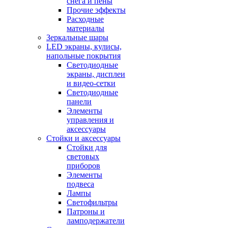
снега и пены
Прочие эффекты
Расходные
материалы
Зеркальные шары
LED экраны, кулисы,
напольные покрытия
Светодиодные
экраны, дисплеи
и видео-сетки
Светодиодные
панели
Элементы
управления и
аксессуары
Стойки и аксессуары
Стойки для
световых
приборов
Элементы
подвеса
Лампы
Светофильтры
Патроны и
ламподержатели