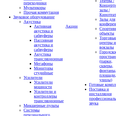
Театры /
переходники
Концерт
Мультикоры
залы /
Прочая коммутация
Кинотеа
Звуковое оборудование
Залы для
Акустика
конфере
Активная
Акции
Спортив
акустика и
объекты
сабвуферы
Торговы
Пассивная
центры и
акустика и
вокзалы
сабвуферы
Городско
Акустика
простран
трансляционная
(парки,
Мегафоны
скверы,
Мониторы
фонтаны
студийные
площади
Усилители
улицы)
Усилители
Готовые компл
мощности
Поставка и
Усилители и
инсталляция
контроллеры
профессиональ
трансляционные
звука
Микшерные пульты
Системы
персонального