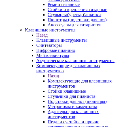
Ремни гитарные
Стойки и крепления гитарные
Стулья, табуреты, банкетки
Пюпитры (подставки для нот)
Аксессуары для гитаристов
Клавишные инструменты
Назад
Клавишные инструменты
Синтезаторы
Цифровые пианино
Midi-клавиатуры
Акустические клавишные инструменты
Комплектующие для клавишных
инструментов
Назад
Комплектующие для клавишных
инструментов
Стойки клавишные
Стульчики для пианиста
Подставки для нот (пюпитры)
Метрономы и камертоны
Адаптеры для клавишных
инструментов
Педали сустейна и прочие
комлектующие для клавишных