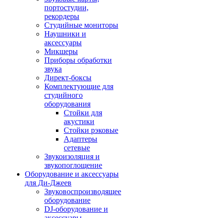
портостудии,
рекордеры
Студийные мониторы
Наушники и
аксессуары
Микшеры
Приборы обработки
звука
Директ-боксы
Комплектующие для
студийного
оборудования
Стойки для
акустики
Стойки рэковые
Адаптеры
сетевые
Звукоизоляция и
звукопоглощение
Оборудование и аксессуары
для Ди-Джеев
Звуковоспроизводящее
оборудование
DJ-оборудование и
аксессуары