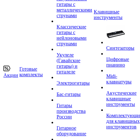
гитары с
металлическими
Клавишные
струнами
инструменты
Классические
гитары с
нейлоновыми
струнами
Синтезаторы
Укулеле
Цифровые
(Гавайские
пианино
гитары) и
Готовые
гиталеле
комплекты
Акции
Midi-
клавиатуры
Электрогитары
Акустические
Бас-гитары
клавишные
инструменты
Гитары
производства
Комплектующи
России
для клавишных
инструментов
Гитарное
оборудование