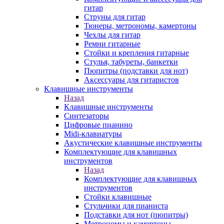
гитар
Струны для гитар
Тюнеры, метрономы, камертоны
Чехлы для гитар
Ремни гитарные
Стойки и крепления гитарные
Стулья, табуреты, банкетки
Пюпитры (подставки для нот)
Аксессуары для гитаристов
Клавишные инструменты
Назад
Клавишные инструменты
Синтезаторы
Цифровые пианино
Midi-клавиатуры
Акустические клавишные инструменты
Комплектующие для клавишных
инструментов
Назад
Комплектующие для клавишных
инструментов
Стойки клавишные
Стульчики для пианиста
Подставки для нот (пюпитры)
Метрономы и камертоны