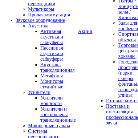
Театры /
переходники
Концерт
Мультикоры
залы /
Прочая коммутация
Кинотеа
Звуковое оборудование
Залы для
Акустика
конфере
Активная
Акции
Спортив
акустика и
объекты
сабвуферы
Торговы
Пассивная
центры и
акустика и
вокзалы
сабвуферы
Городско
Акустика
простран
трансляционная
(парки,
Мегафоны
скверы,
Мониторы
фонтаны
студийные
площади
Усилители
улицы)
Усилители
Готовые компл
мощности
Поставка и
Усилители и
инсталляция
контроллеры
профессиональ
трансляционные
звука
Микшерные пульты
Системы
персонального