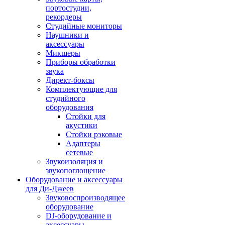
портостудии,
рекордеры
Студийные мониторы
Наушники и
аксессуары
Микшеры
Приборы обработки
звука
Директ-боксы
Комплектующие для
студийного
оборудования
Стойки для
акустики
Стойки рэковые
Адаптеры
сетевые
Звукоизоляция и
звукопоглощение
Оборудование и аксессуары
для Ди-Джеев
Звуковоспроизводящее
оборудование
DJ-оборудование и
аксессуары