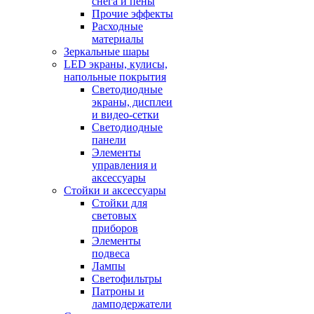
снега и пены
Прочие эффекты
Расходные
материалы
Зеркальные шары
LED экраны, кулисы,
напольные покрытия
Светодиодные
экраны, дисплеи
и видео-сетки
Светодиодные
панели
Элементы
управления и
аксессуары
Стойки и аксессуары
Стойки для
световых
приборов
Элементы
подвеса
Лампы
Светофильтры
Патроны и
ламподержатели