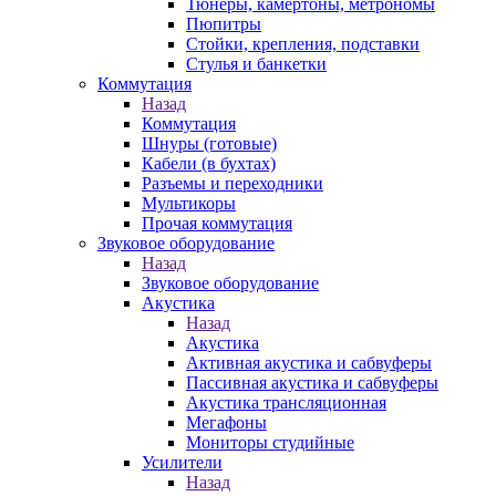
Тюнеры, камертоны, метрономы
Пюпитры
Стойки, крепления, подставки
Стулья и банкетки
Коммутация
Назад
Коммутация
Шнуры (готовые)
Кабели (в бухтах)
Разъемы и переходники
Мультикоры
Прочая коммутация
Звуковое оборудование
Назад
Звуковое оборудование
Акустика
Назад
Акустика
Активная акустика и сабвуферы
Пассивная акустика и сабвуферы
Акустика трансляционная
Мегафоны
Мониторы студийные
Усилители
Назад