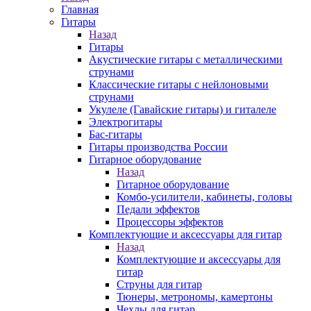
Главная
Гитары
Назад
Гитары
Акустические гитары с металлическими
струнами
Классические гитары с нейлоновыми
струнами
Укулеле (Гавайские гитары) и гиталеле
Электрогитары
Бас-гитары
Гитары производства России
Гитарное оборудование
Назад
Гитарное оборудование
Комбо-усилители, кабинеты, головы
Педали эффектов
Процессоры эффектов
Комплектующие и аксессуары для гитар
Назад
Комплектующие и аксессуары для
гитар
Струны для гитар
Тюнеры, метрономы, камертоны
Чехлы для гитар