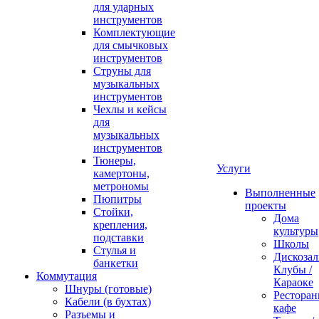
для ударных
инструментов
Комплектующие
для смычковых
инструментов
Струны для
музыкальных
инструментов
Чехлы и кейсы
для
музыкальных
инструментов
Тюнеры,
Услуги
камертоны,
метрономы
Выполненные
Пюпитры
проекты
Стойки,
Дома
крепления,
культуры
подставки
Школы
Стулья и
Дискозал
банкетки
Клубы /
Коммутация
Караоке
Шнуры (готовые)
Ресторан
Кабели (в бухтах)
кафе
Разъемы и