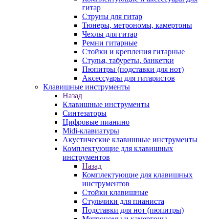
гитар
Струны для гитар
Тюнеры, метрономы, камертоны
Чехлы для гитар
Ремни гитарные
Стойки и крепления гитарные
Стулья, табуреты, банкетки
Пюпитры (подставки для нот)
Аксессуары для гитаристов
Клавишные инструменты
Назад
Клавишные инструменты
Синтезаторы
Цифровые пианино
Midi-клавиатуры
Акустические клавишные инструменты
Комплектующие для клавишных
инструментов
Назад
Комплектующие для клавишных
инструментов
Стойки клавишные
Стульчики для пианиста
Подставки для нот (пюпитры)
Метрономы и камертоны