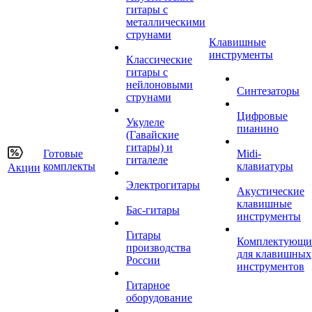
гитары с
металлическими
струнами
Клавишные
инструменты
Классические
гитары с
нейлоновыми
Синтезаторы
струнами
Цифровые
Укулеле
пианино
(Гавайские
гитары) и
Готовые
Midi-
гиталеле
комплекты
клавиатуры
Акции
Электрогитары
Акустические
клавишные
Бас-гитары
инструменты
Гитары
Комплектующи
производства
для клавишных
России
инструментов
Гитарное
оборудование