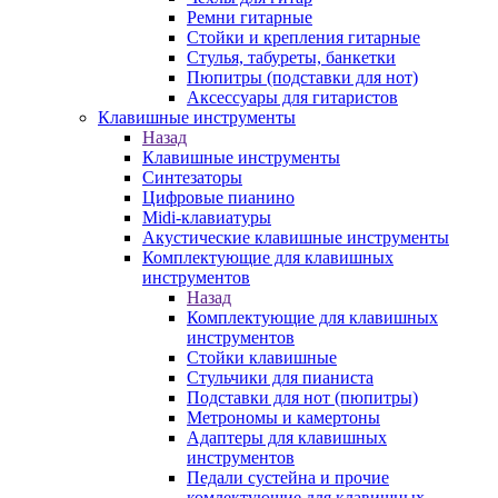
Ремни гитарные
Стойки и крепления гитарные
Стулья, табуреты, банкетки
Пюпитры (подставки для нот)
Аксессуары для гитаристов
Клавишные инструменты
Назад
Клавишные инструменты
Синтезаторы
Цифровые пианино
Midi-клавиатуры
Акустические клавишные инструменты
Комплектующие для клавишных
инструментов
Назад
Комплектующие для клавишных
инструментов
Стойки клавишные
Стульчики для пианиста
Подставки для нот (пюпитры)
Метрономы и камертоны
Адаптеры для клавишных
инструментов
Педали сустейна и прочие
комлектующие для клавишных