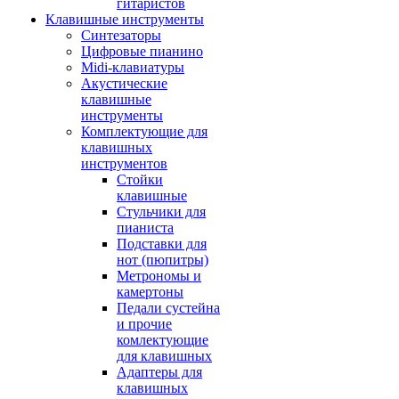
гитаристов
Клавишные инструменты
Синтезаторы
Цифровые пианино
Midi-клавиатуры
Акустические
клавишные
инструменты
Комплектующие для
клавишных
инструментов
Стойки
клавишные
Стульчики для
пианиста
Подставки для
нот (пюпитры)
Метрономы и
камертоны
Педали сустейна
и прочие
комлектующие
для клавишных
Адаптеры для
клавишных