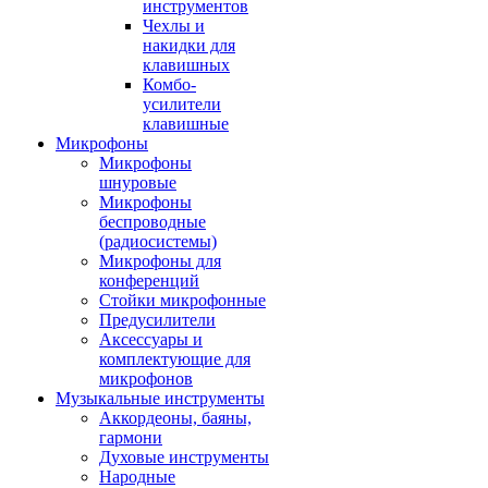
инструментов
Чехлы и
накидки для
клавишных
Комбо-
усилители
клавишные
Микрофоны
Микрофоны
шнуровые
Микрофоны
беспроводные
(радиосистемы)
Микрофоны для
конференций
Стойки микрофонные
Предусилители
Аксессуары и
комплектующие для
микрофонов
Музыкальные инструменты
Аккордеоны, баяны,
гармони
Духовые инструменты
Народные