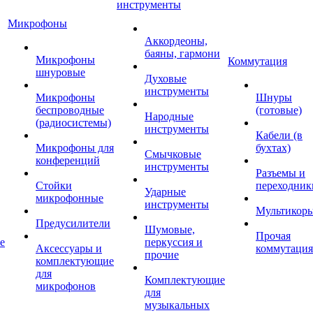
инструменты
Микрофоны
Аккордеоны,
баяны, гармони
Микрофоны
Коммутация
шнуровые
Духовые
инструменты
Микрофоны
Шнуры
беспроводные
(готовые)
Народные
(радиосистемы)
инструменты
Кабели (в
Микрофоны для
бухтах)
Смычковые
конференций
инструменты
Разъемы и
Стойки
переходник
Ударные
микрофонные
инструменты
Мультикор
Предусилители
Шумовые,
Прочая
е
перкуссия и
Аксессуары и
коммутация
прочие
комплектующие
для
Комплектующие
микрофонов
для
музыкальных