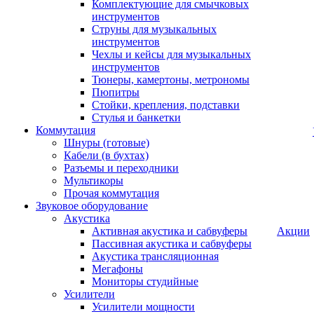
Комплектующие для смычковых
инструментов
Струны для музыкальных
инструментов
Чехлы и кейсы для музыкальных
инструментов
Тюнеры, камертоны, метрономы
Пюпитры
Стойки, крепления, подставки
Стулья и банкетки
Коммутация
Шнуры (готовые)
Кабели (в бухтах)
Разъемы и переходники
Мультикоры
Прочая коммутация
Звуковое оборудование
Акустика
Активная акустика и сабвуферы
Акции
Пассивная акустика и сабвуферы
Акустика трансляционная
Мегафоны
Мониторы студийные
Усилители
Усилители мощности