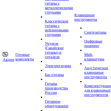
гитары с
металлическими
струнами
Клавишные
инструменты
Классические
гитары с
нейлоновыми
Синтезаторы
струнами
Цифровые
Укулеле
пианино
(Гавайские
гитары) и
Готовые
Midi-
гиталеле
комплекты
клавиатуры
Акции
Электрогитары
Акустические
клавишные
Бас-гитары
инструменты
Гитары
Комплектующи
производства
для клавишных
России
инструментов
Гитарное
оборудование