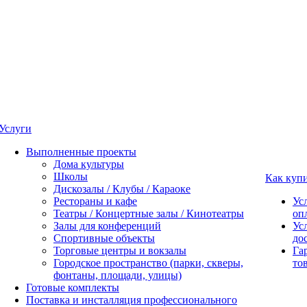
Услуги
Выполненные проекты
Дома культуры
Школы
Как куп
Дискозалы / Клубы / Караоке
Рестораны и кафе
Ус
Театры / Концертные залы / Кинотеатры
оп
Залы для конференций
Ус
Спортивные объекты
до
Торговые центры и вокзалы
Га
Городское пространство (парки, скверы,
то
фонтаны, площади, улицы)
Готовые комплекты
Поставка и инсталляция профессионального