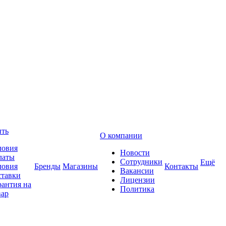
ить
О компании
ловия
Новости
латы
Сотрудники
Ещё
ловия
Бренды
Магазины
Контакты
Вакансии
ставки
Лицензии
рантия на
Политика
вар