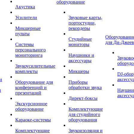
оборудование
Акустика
Усилители
Звуковые карты,
портостудии,
Микшерные
рекордеры
пульты
Оборудование
Студийные
для Ди-Джеев
Системы
мониторы
персонального
мониторинга
Наушники и
Звуково
аксессуары
оборудо
Звукоусилительные
комплекты
Микшеры
DJ-обор
и
аксессу
Оборудование для
Приборы
конференций и
обработки звука
ы
Наушни
презентаций
аксессу
Директ-боксы
Экскурсионное
оборудование
Комплектующие
для студийного
Караоке-системы
оборудования
Комплектующие
Звукоизоляция и