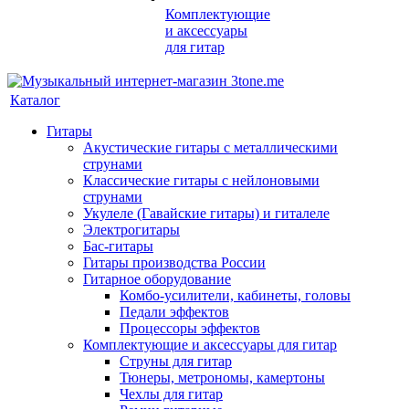
Комплектующие
и аксессуары
для гитар
Каталог
Гитары
Акустические гитары с металлическими
струнами
Классические гитары с нейлоновыми
струнами
Укулеле (Гавайские гитары) и гиталеле
Электрогитары
Бас-гитары
Гитары производства России
Гитарное оборудование
Комбо-усилители, кабинеты, головы
Педали эффектов
Процессоры эффектов
Комплектующие и аксессуары для гитар
Струны для гитар
Тюнеры, метрономы, камертоны
Чехлы для гитар