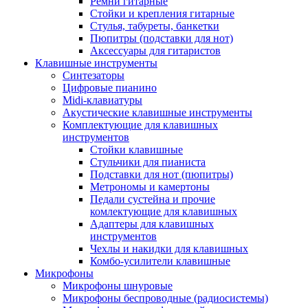
Ремни гитарные
Стойки и крепления гитарные
Стулья, табуреты, банкетки
Пюпитры (подставки для нот)
Аксессуары для гитаристов
Клавишные инструменты
Синтезаторы
Цифровые пианино
Midi-клавиатуры
Акустические клавишные инструменты
Комплектующие для клавишных
инструментов
Стойки клавишные
Стульчики для пианиста
Подставки для нот (пюпитры)
Метрономы и камертоны
Педали сустейна и прочие
комлектующие для клавишных
Адаптеры для клавишных
инструментов
Чехлы и накидки для клавишных
Комбо-усилители клавишные
Микрофоны
Микрофоны шнуровые
Микрофоны беспроводные (радиосистемы)