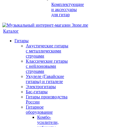
Комплектующие
и аксессуары
для гитар
Каталог
Гитары
Акустические гитары
с металлическими
струнами
Классические гитары
с нейлоновыми
струнами
Укулеле (Гавайские
гитары) и гиталеле
Электрогитары
Бас-гитары
Гитары производства
России
Гитарное
оборудование
Комбо-
усилители,