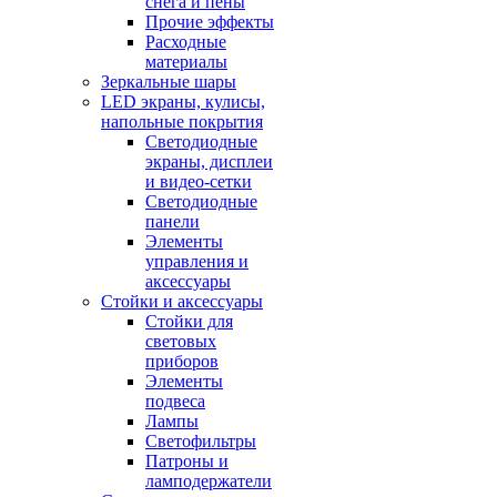
снега и пены
Прочие эффекты
Расходные
материалы
Зеркальные шары
LED экраны, кулисы,
напольные покрытия
Светодиодные
экраны, дисплеи
и видео-сетки
Светодиодные
панели
Элементы
управления и
аксессуары
Стойки и аксессуары
Стойки для
световых
приборов
Элементы
подвеса
Лампы
Светофильтры
Патроны и
ламподержатели