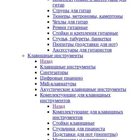
гитар
Струны для гитар
Тюнеры, метрономы, камертоны
Чехлы для гитар
Ремни гитарные
Стойки и крепления гитарные
Стулья, табуреты, банкетки
Пюпитры (подставки для нот)
Аксессуары для гитаристов
Клавишные инструменты
Назад
Клавишные инструменты
Синтезаторы
Цифровые пианино
Midi-клавиатуры
Акустические клавишные инструменты
Комплектующие для клавишных
инструментов
Назад
Комплектующие для клавишных
инструментов
Стойки клавишные
Стульчики для пианиста
Подставки для нот (пюпитры)
Метрономы и камертоны