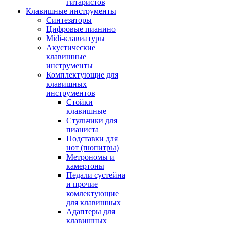
гитаристов
Клавишные инструменты
Синтезаторы
Цифровые пианино
Midi-клавиатуры
Акустические
клавишные
инструменты
Комплектующие для
клавишных
инструментов
Стойки
клавишные
Стульчики для
пианиста
Подставки для
нот (пюпитры)
Метрономы и
камертоны
Педали сустейна
и прочие
комлектующие
для клавишных
Адаптеры для
клавишных