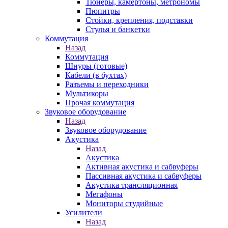
Тюнеры, камертоны, метрономы
Пюпитры
Стойки, крепления, подставки
Стулья и банкетки
Коммутация
Назад
Коммутация
Шнуры (готовые)
Кабели (в бухтах)
Разъемы и переходники
Мультикоры
Прочая коммутация
Звуковое оборудование
Назад
Звуковое оборудование
Акустика
Назад
Акустика
Активная акустика и сабвуферы
Пассивная акустика и сабвуферы
Акустика трансляционная
Мегафоны
Мониторы студийные
Усилители
Назад