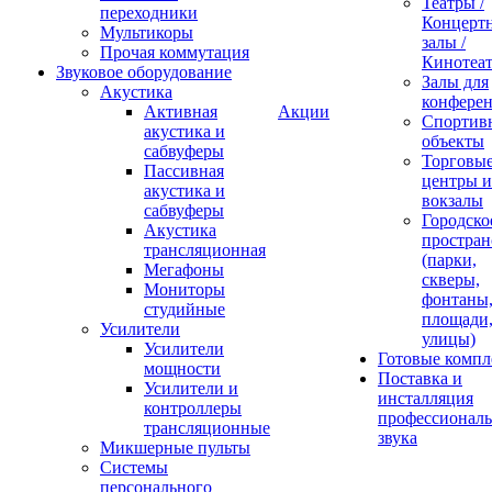
Театры /
переходники
Концерт
Мультикоры
залы /
Прочая коммутация
Кинотеа
Звуковое оборудование
Залы для
Акустика
конфере
Активная
Акции
Спортив
акустика и
объекты
сабвуферы
Торговы
Пассивная
центры и
акустика и
вокзалы
сабвуферы
Городско
Акустика
простран
трансляционная
(парки,
Мегафоны
скверы,
Мониторы
фонтаны
студийные
площади
Усилители
улицы)
Усилители
Готовые компл
мощности
Поставка и
Усилители и
инсталляция
контроллеры
профессиональ
трансляционные
звука
Микшерные пульты
Системы
персонального