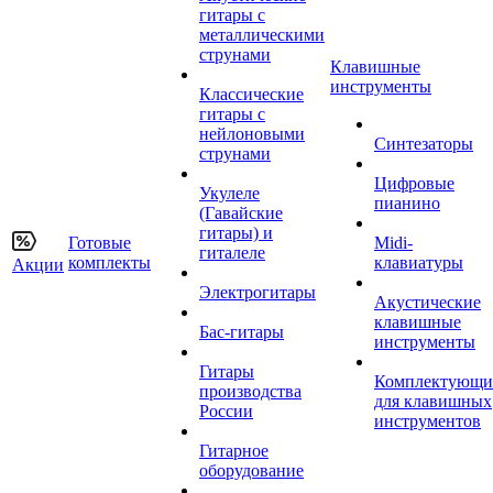
гитары с
металлическими
струнами
Клавишные
инструменты
Классические
гитары с
нейлоновыми
Синтезаторы
струнами
Цифровые
Укулеле
пианино
(Гавайские
гитары) и
Готовые
Midi-
гиталеле
комплекты
клавиатуры
Акции
Электрогитары
Акустические
клавишные
Бас-гитары
инструменты
Гитары
Комплектующи
производства
для клавишных
России
инструментов
Гитарное
оборудование