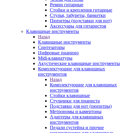
Ремни гитарные
Стойки и крепления гитарные
Стулья, табуреты, банкетки
Пюпитры (подставки для нот)
Аксессуары для гитаристов
Клавишные инструменты
Назад
Клавишные инструменты
Синтезаторы
Цифровые пианино
Midi-клавиатуры
Акустические клавишные инструменты
Комплектующие для клавишных
инструментов
Назад
Комплектующие для клавишных
инструментов
Стойки клавишные
Стульчики для пианиста
Подставки для нот (пюпитры)
Метрономы и камертоны
Адаптеры для клавишных
инструментов
Педали сустейна и прочие
комлектующие для клавишных