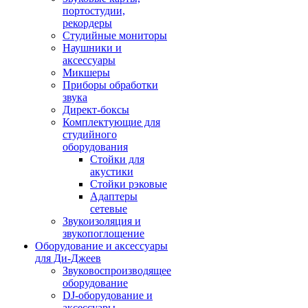
портостудии,
рекордеры
Студийные мониторы
Наушники и
аксессуары
Микшеры
Приборы обработки
звука
Директ-боксы
Комплектующие для
студийного
оборудования
Стойки для
акустики
Стойки рэковые
Адаптеры
сетевые
Звукоизоляция и
звукопоглощение
Оборудование и аксессуары
для Ди-Джеев
Звуковоспроизводящее
оборудование
DJ-оборудование и
аксессуары