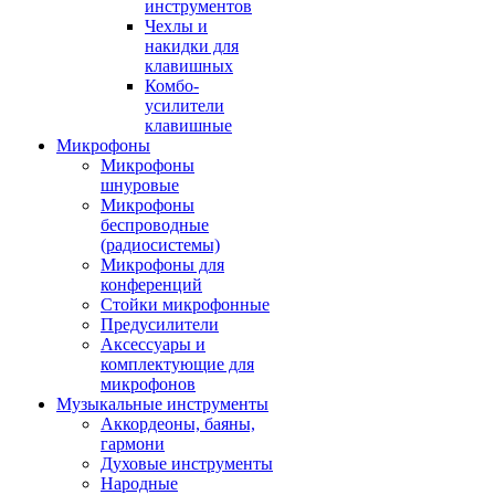
инструментов
Чехлы и
накидки для
клавишных
Комбо-
усилители
клавишные
Микрофоны
Микрофоны
шнуровые
Микрофоны
беспроводные
(радиосистемы)
Микрофоны для
конференций
Стойки микрофонные
Предусилители
Аксессуары и
комплектующие для
микрофонов
Музыкальные инструменты
Аккордеоны, баяны,
гармони
Духовые инструменты
Народные