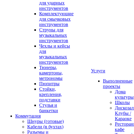
для ударных
инструментов
Комплектующие
для смычковых
инструментов
Струны для
музыкальных
инструментов
Чехлы и кейсы
для
музыкальных
инструментов
Тюнеры,
Услуги
камертоны,
метрономы
Выполненные
Пюпитры
проекты
Стойки,
Дома
крепления,
культуры
подставки
Школы
Стулья и
Дискозал
банкетки
Клубы /
Коммутация
Караоке
Шнуры (готовые)
Ресторан
Кабели (в бухтах)
кафе
Разъемы и