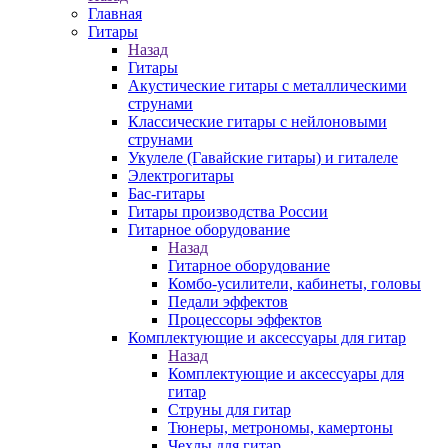
Главная
Гитары
Назад
Гитары
Акустические гитары с металлическими
струнами
Классические гитары с нейлоновыми
струнами
Укулеле (Гавайские гитары) и гиталеле
Электрогитары
Бас-гитары
Гитары производства России
Гитарное оборудование
Назад
Гитарное оборудование
Комбо-усилители, кабинеты, головы
Педали эффектов
Процессоры эффектов
Комплектующие и аксессуары для гитар
Назад
Комплектующие и аксессуары для
гитар
Струны для гитар
Тюнеры, метрономы, камертоны
Чехлы для гитар