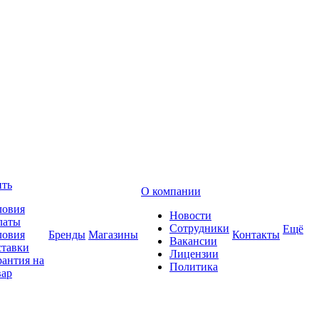
ить
О компании
ловия
Новости
латы
Сотрудники
Ещё
ловия
Бренды
Магазины
Контакты
Вакансии
ставки
Лицензии
рантия на
Политика
вар