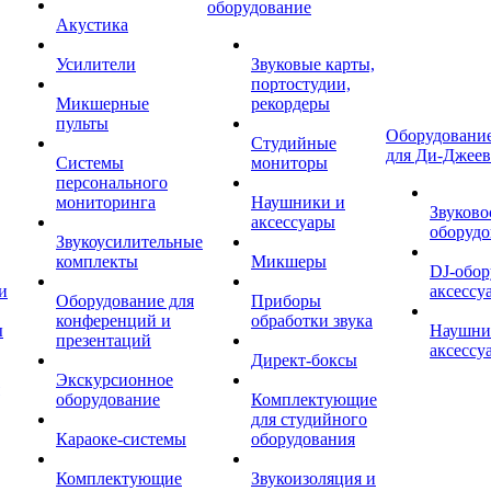
оборудование
Акустика
Усилители
Звуковые карты,
портостудии,
Микшерные
рекордеры
пульты
Оборудование
Студийные
для Ди-Джеев
Системы
мониторы
персонального
мониторинга
Наушники и
Звуково
аксессуары
оборудо
Звукоусилительные
комплекты
Микшеры
DJ-обор
и
аксессу
Оборудование для
Приборы
конференций и
обработки звука
ы
Наушни
презентаций
аксессу
Директ-боксы
Экскурсионное
оборудование
Комплектующие
для студийного
Караоке-системы
оборудования
Комплектующие
Звукоизоляция и