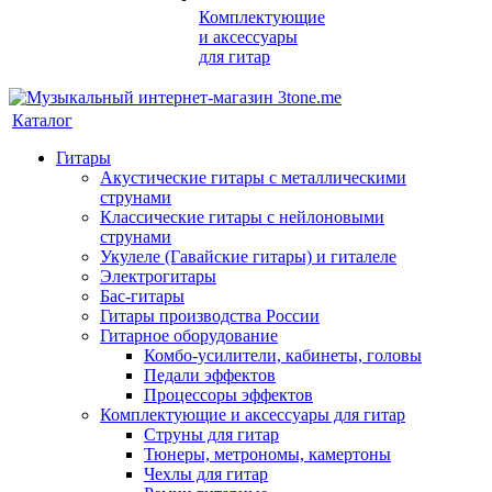
Комплектующие
и аксессуары
для гитар
Каталог
Гитары
Акустические гитары с металлическими
струнами
Классические гитары с нейлоновыми
струнами
Укулеле (Гавайские гитары) и гиталеле
Электрогитары
Бас-гитары
Гитары производства России
Гитарное оборудование
Комбо-усилители, кабинеты, головы
Педали эффектов
Процессоры эффектов
Комплектующие и аксессуары для гитар
Струны для гитар
Тюнеры, метрономы, камертоны
Чехлы для гитар