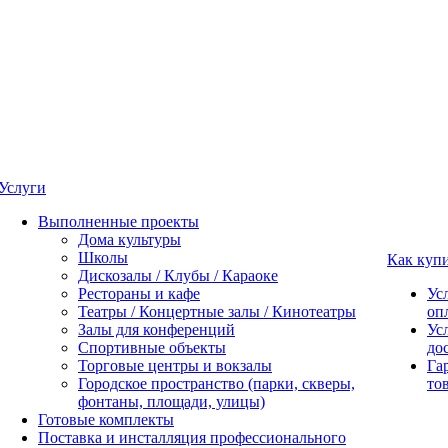
Услуги
Выполненные проекты
Дома культуры
Школы
Как куп
Дискозалы / Клубы / Караоке
Рестораны и кафе
Ус
Театры / Концертные залы / Кинотеатры
оп
Залы для конференций
Ус
Спортивные объекты
до
Торговые центры и вокзалы
Га
Городское пространство (парки, скверы,
то
фонтаны, площади, улицы)
Готовые комплекты
Поставка и инсталляция профессионального