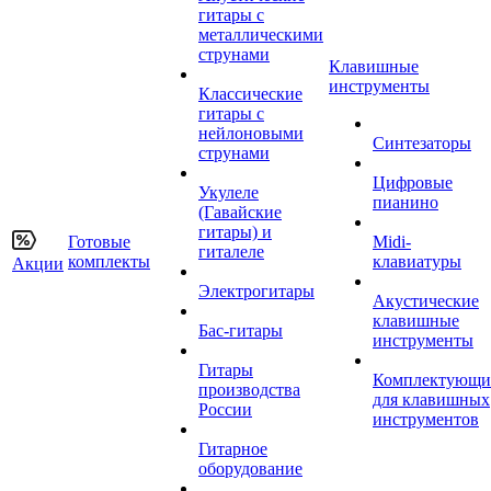
гитары с
металлическими
струнами
Клавишные
инструменты
Классические
гитары с
нейлоновыми
Синтезаторы
струнами
Цифровые
Укулеле
пианино
(Гавайские
гитары) и
Готовые
Midi-
гиталеле
комплекты
клавиатуры
Акции
Электрогитары
Акустические
клавишные
Бас-гитары
инструменты
Гитары
Комплектующи
производства
для клавишных
России
инструментов
Гитарное
оборудование