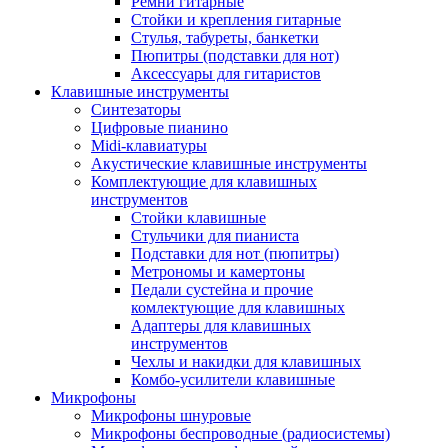
Ремни гитарные
Стойки и крепления гитарные
Стулья, табуреты, банкетки
Пюпитры (подставки для нот)
Аксессуары для гитаристов
Клавишные инструменты
Синтезаторы
Цифровые пианино
Midi-клавиатуры
Акустические клавишные инструменты
Комплектующие для клавишных
инструментов
Стойки клавишные
Стульчики для пианиста
Подставки для нот (пюпитры)
Метрономы и камертоны
Педали сустейна и прочие
комлектующие для клавишных
Адаптеры для клавишных
инструментов
Чехлы и накидки для клавишных
Комбо-усилители клавишные
Микрофоны
Микрофоны шнуровые
Микрофоны беспроводные (радиосистемы)