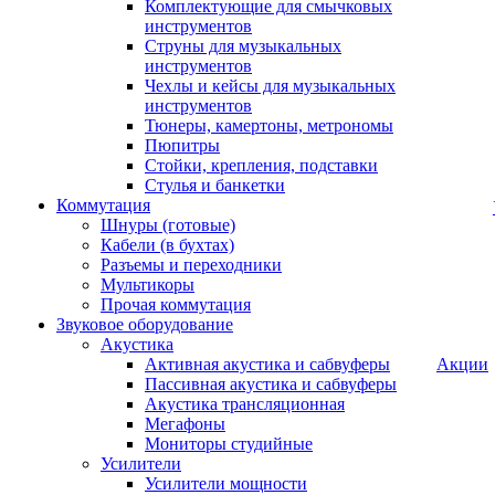
Комплектующие для смычковых
инструментов
Струны для музыкальных
инструментов
Чехлы и кейсы для музыкальных
инструментов
Тюнеры, камертоны, метрономы
Пюпитры
Стойки, крепления, подставки
Стулья и банкетки
Коммутация
Шнуры (готовые)
Кабели (в бухтах)
Разъемы и переходники
Мультикоры
Прочая коммутация
Звуковое оборудование
Акустика
Активная акустика и сабвуферы
Акции
Пассивная акустика и сабвуферы
Акустика трансляционная
Мегафоны
Мониторы студийные
Усилители
Усилители мощности