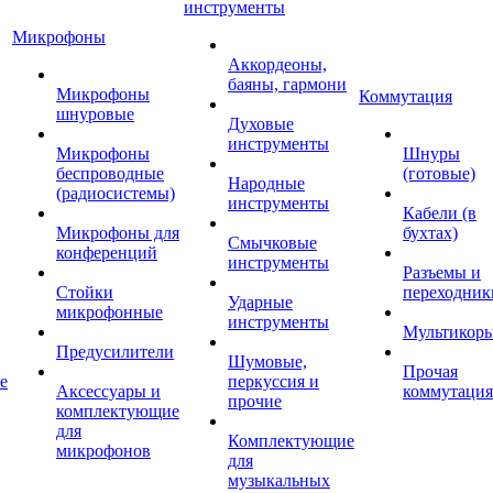
инструменты
Микрофоны
Аккордеоны,
баяны, гармони
Микрофоны
Коммутация
шнуровые
Духовые
инструменты
Микрофоны
Шнуры
беспроводные
(готовые)
Народные
(радиосистемы)
инструменты
Кабели (в
Микрофоны для
бухтах)
Смычковые
конференций
инструменты
Разъемы и
Стойки
переходник
Ударные
микрофонные
инструменты
Мультикор
Предусилители
Шумовые,
Прочая
е
перкуссия и
Аксессуары и
коммутация
прочие
комплектующие
для
Комплектующие
микрофонов
для
музыкальных