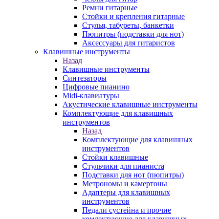
Ремни гитарные
Стойки и крепления гитарные
Стулья, табуреты, банкетки
Пюпитры (подставки для нот)
Аксессуары для гитаристов
Клавишные инструменты
Назад
Клавишные инструменты
Синтезаторы
Цифровые пианино
Midi-клавиатуры
Акустические клавишные инструменты
Комплектующие для клавишных
инструментов
Назад
Комплектующие для клавишных
инструментов
Стойки клавишные
Стульчики для пианиста
Подставки для нот (пюпитры)
Метрономы и камертоны
Адаптеры для клавишных
инструментов
Педали сустейна и прочие
комлектующие для клавишных