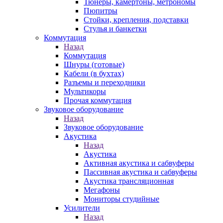
Тюнеры, камертоны, метрономы
Пюпитры
Стойки, крепления, подставки
Стулья и банкетки
Коммутация
Назад
Коммутация
Шнуры (готовые)
Кабели (в бухтах)
Разъемы и переходники
Мультикоры
Прочая коммутация
Звуковое оборудование
Назад
Звуковое оборудование
Акустика
Назад
Акустика
Активная акустика и сабвуферы
Пассивная акустика и сабвуферы
Акустика трансляционная
Мегафоны
Мониторы студийные
Усилители
Назад