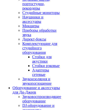
портостудии,
рекордеры
Студийные мониторы
Наушники и
аксессуары
Микшеры
Приборы обработки
звука
Директ-боксы
Комплектующие для
студийного
оборудования
Стойки для
акустики
Стойки рэковые
Адаптеры
сетевые
Звукоизоляция и
звукопоглощение
Оборудование и аксессуары
для Ди-Джеев
Звуковоспроизводящее
оборудование
DJ-оборудование и
аксессуары