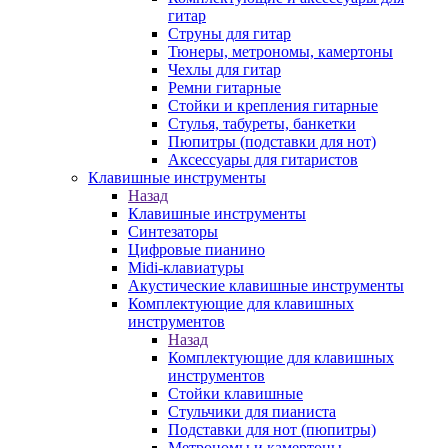
гитар
Струны для гитар
Тюнеры, метрономы, камертоны
Чехлы для гитар
Ремни гитарные
Стойки и крепления гитарные
Стулья, табуреты, банкетки
Пюпитры (подставки для нот)
Аксессуары для гитаристов
Клавишные инструменты
Назад
Клавишные инструменты
Синтезаторы
Цифровые пианино
Midi-клавиатуры
Акустические клавишные инструменты
Комплектующие для клавишных
инструментов
Назад
Комплектующие для клавишных
инструментов
Стойки клавишные
Стульчики для пианиста
Подставки для нот (пюпитры)
Метрономы и камертоны