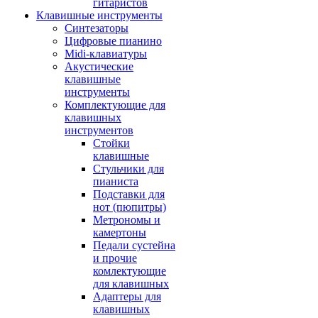
гитаристов
Клавишные инструменты
Синтезаторы
Цифровые пианино
Midi-клавиатуры
Акустические
клавишные
инструменты
Комплектующие для
клавишных
инструментов
Стойки
клавишные
Стульчики для
пианиста
Подставки для
нот (пюпитры)
Метрономы и
камертоны
Педали сустейна
и прочие
комлектующие
для клавишных
Адаптеры для
клавишных