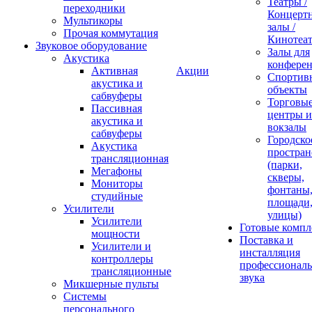
Театры /
переходники
Концерт
Мультикоры
залы /
Прочая коммутация
Кинотеа
Звуковое оборудование
Залы для
Акустика
конфере
Активная
Акции
Спортив
акустика и
объекты
сабвуферы
Торговы
Пассивная
центры и
акустика и
вокзалы
сабвуферы
Городско
Акустика
простран
трансляционная
(парки,
Мегафоны
скверы,
Мониторы
фонтаны
студийные
площади
Усилители
улицы)
Усилители
Готовые компл
мощности
Поставка и
Усилители и
инсталляция
контроллеры
профессиональ
трансляционные
звука
Микшерные пульты
Системы
персонального