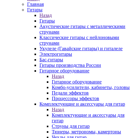
Главная
Гитары
Назад
Гитары
Акустические гитары с металлическими
струнами
Классические гитары с нейлоновыми
струнами
Укулеле (Гавайские гитары) и гиталеле
Электрогитары
Бас-гитары
Гитары производства России
Гитарное оборудование
Назад
Гитарное оборудование
Комбо-усилители, кабинеты, головы
Педали эффектов
Процессоры эффектов
Комплектующие и аксессуары для гитар
Назад
Комплектующие и аксессуары для
гитар
Струны для гитар
Тюнеры, метрономы, камертоны
Чехлы для гитар