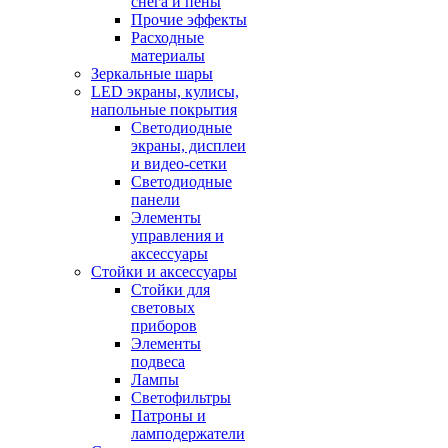
снега и пены
Прочие эффекты
Расходные
материалы
Зеркальные шары
LED экраны, кулисы,
напольные покрытия
Светодиодные
экраны, дисплеи
и видео-сетки
Светодиодные
панели
Элементы
управления и
аксессуары
Стойки и аксессуары
Стойки для
световых
приборов
Элементы
подвеса
Лампы
Светофильтры
Патроны и
ламподержатели