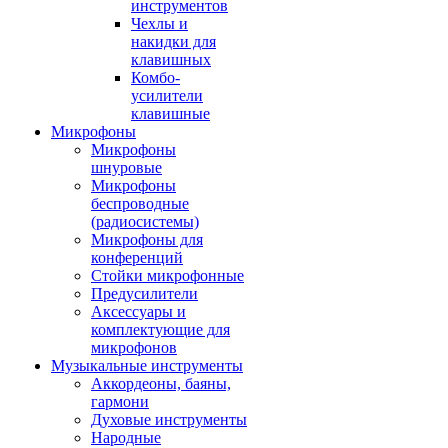
инструментов
Чехлы и
накидки для
клавишных
Комбо-
усилители
клавишные
Микрофоны
Микрофоны
шнуровые
Микрофоны
беспроводные
(радиосистемы)
Микрофоны для
конференций
Стойки микрофонные
Предусилители
Аксессуары и
комплектующие для
микрофонов
Музыкальные инструменты
Аккордеоны, баяны,
гармони
Духовые инструменты
Народные