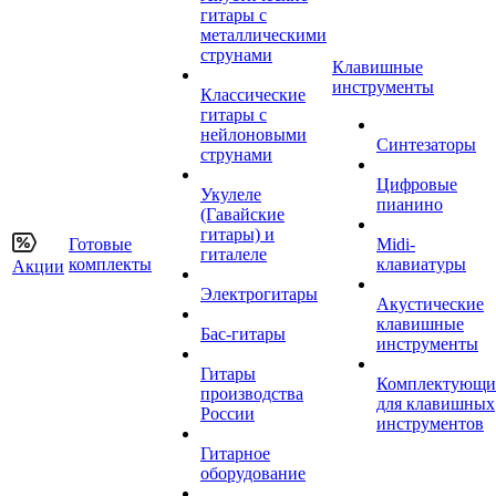
гитары с
металлическими
струнами
Клавишные
инструменты
Классические
гитары с
нейлоновыми
Синтезаторы
струнами
Цифровые
Укулеле
пианино
(Гавайские
гитары) и
Готовые
Midi-
гиталеле
комплекты
клавиатуры
Акции
Электрогитары
Акустические
клавишные
Бас-гитары
инструменты
Гитары
Комплектующи
производства
для клавишных
России
инструментов
Гитарное
оборудование