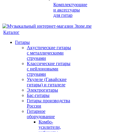
Комплектующие
и аксессуары
для гитар
Каталог
Гитары
Акустические гитары
с металлическими
струнами
Классические гитары
с нейлоновыми
струнами
Укулеле (Гавайские
гитары) и гиталеле
Электрогитары
Бас-гитары
Гитары производства
России
Гитарное
оборудование
Комбо-
усилители,