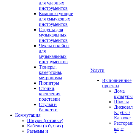
для ударных
инструментов
Комплектующие
для смычковых
инструментов
Струны для
музыкальных
инструментов
Чехлы и кейсы
для
музыкальных
инструментов
Тюнеры,
Услуги
камертоны,
метрономы
Выполненные
Пюпитры
проекты
Стойки,
Дома
крепления,
культуры
подставки
Школы
Стулья и
Дискозал
банкетки
Клубы /
Коммутация
Караоке
Шнуры (готовые)
Ресторан
Кабели (в бухтах)
кафе
Разъемы и