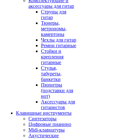
Комплектующие и
аксессуары для гитар
Струны для
гитар
Тюнеры,
метрономы,
камертоны
Чехлы для гитар
Ремни гитарные
Стойки и
крепления
гитарные
Стулья,
табуреты,
банкетки
Пюпитры
(подставки для
нот)
Аксессуары для
гитаристов
Клавишные инструменты
Синтезаторы
Цифровые пианино
Midi-клавиатуры
Акустические