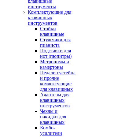
клавишные
инструменты
Комплектующие для
клавишных
инструментов
Стойки
клавишные
Стульчики для
пианиста
Подставки для
нот (пюпитры)
Метрономы и
камертоны
Педали сустейна
и прочие
комлектующие
для клавишных
Адаптеры для
клавишных
инструментов
Чехлы и
накидки для
клавишных
Комбо-
усилители