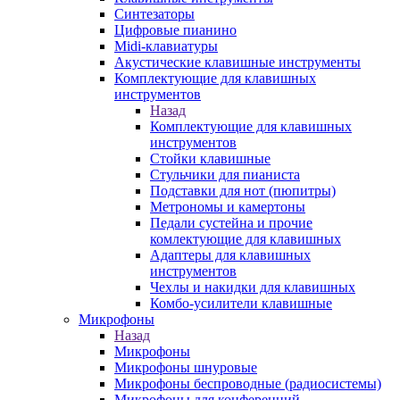
Синтезаторы
Цифровые пианино
Midi-клавиатуры
Акустические клавишные инструменты
Комплектующие для клавишных
инструментов
Назад
Комплектующие для клавишных
инструментов
Стойки клавишные
Стульчики для пианиста
Подставки для нот (пюпитры)
Метрономы и камертоны
Педали сустейна и прочие
комлектующие для клавишных
Адаптеры для клавишных
инструментов
Чехлы и накидки для клавишных
Комбо-усилители клавишные
Микрофоны
Назад
Микрофоны
Микрофоны шнуровые
Микрофоны беспроводные (радиосистемы)
Микрофоны для конференций