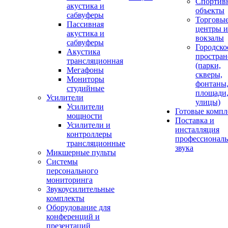
Спортив
акустика и
объекты
сабвуферы
Торговы
Пассивная
центры и
акустика и
вокзалы
сабвуферы
Городско
Акустика
простран
трансляционная
(парки,
Мегафоны
скверы,
Мониторы
фонтаны
студийные
площади
Усилители
улицы)
Усилители
Готовые компл
мощности
Поставка и
Усилители и
инсталляция
контроллеры
профессиональ
трансляционные
звука
Микшерные пульты
Системы
персонального
мониторинга
Звукоусилительные
комплекты
Оборудование для
конференций и
презентаций