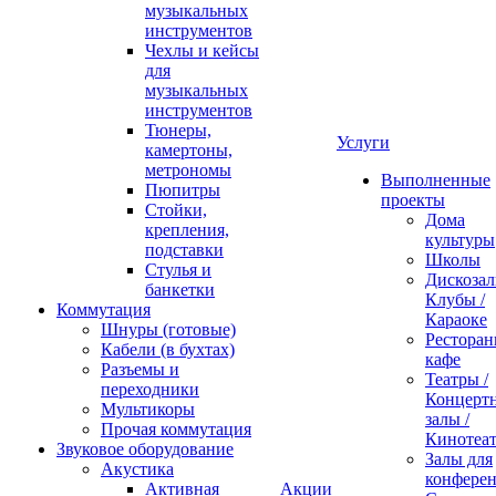
музыкальных
инструментов
Чехлы и кейсы
для
музыкальных
инструментов
Тюнеры,
Услуги
камертоны,
метрономы
Выполненные
Пюпитры
проекты
Стойки,
Дома
крепления,
культуры
подставки
Школы
Стулья и
Дискозал
банкетки
Клубы /
Коммутация
Караоке
Шнуры (готовые)
Ресторан
Кабели (в бухтах)
кафе
Разъемы и
Театры /
переходники
Концерт
Мультикоры
залы /
Прочая коммутация
Кинотеа
Звуковое оборудование
Залы для
Акустика
конфере
Активная
Акции