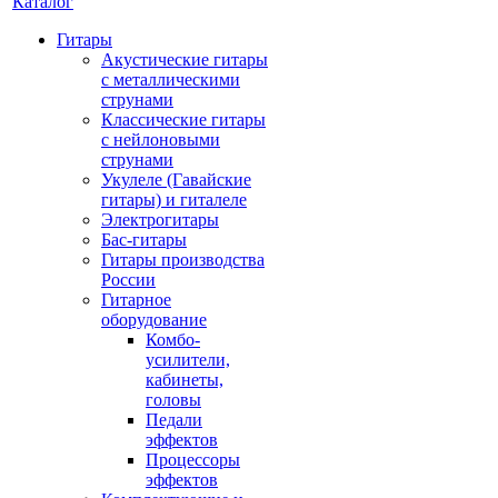
Каталог
Гитары
Акустические гитары
с металлическими
струнами
Классические гитары
с нейлоновыми
струнами
Укулеле (Гавайские
гитары) и гиталеле
Электрогитары
Бас-гитары
Гитары производства
России
Гитарное
оборудование
Комбо-
усилители,
кабинеты,
головы
Педали
эффектов
Процессоры
эффектов