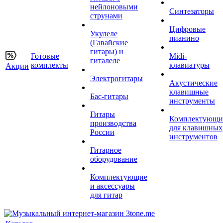
нейлоновыми
Синтезаторы
струнами
Цифровые
Укулеле
пианино
(Гавайские
гитары) и
Готовые
Midi-
гиталеле
комплекты
клавиатуры
Акции
Электрогитары
Акустические
клавишные
Бас-гитары
инструменты
Гитары
Комплектующи
производства
для клавишных
России
инструментов
Гитарное
оборудование
Комплектующие
и аксессуары
для гитар