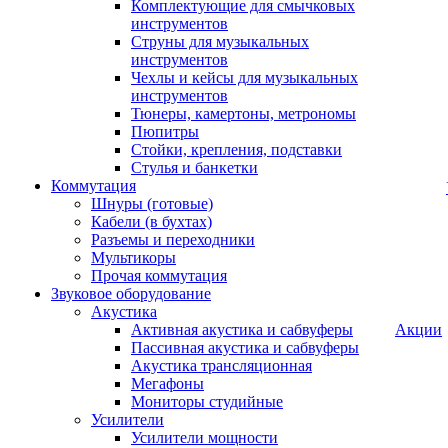
Комплектующие для смычковых
инструментов
Струны для музыкальных
инструментов
Чехлы и кейсы для музыкальных
инструментов
Тюнеры, камертоны, метрономы
Пюпитры
Стойки, крепления, подставки
Стулья и банкетки
Коммутация
Шнуры (готовые)
Кабели (в бухтах)
Разъемы и переходники
Мультикоры
Прочая коммутация
Звуковое оборудование
Акустика
Активная акустика и сабвуферы
Акции
Пассивная акустика и сабвуферы
Акустика трансляционная
Мегафоны
Мониторы студийные
Усилители
Усилители мощности