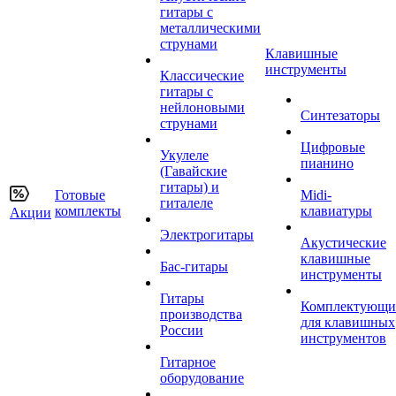
гитары с
металлическими
струнами
Клавишные
инструменты
Классические
гитары с
нейлоновыми
Синтезаторы
струнами
Цифровые
Укулеле
пианино
(Гавайские
гитары) и
Готовые
Midi-
гиталеле
комплекты
клавиатуры
Акции
Электрогитары
Акустические
клавишные
Бас-гитары
инструменты
Гитары
Комплектующи
производства
для клавишных
России
инструментов
Гитарное
оборудование