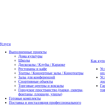
Услуги
Выполненные проекты
Дома культуры
Школы
Как куп
Дискозалы / Клубы / Караоке
Рестораны и кафе
Ус
Театры / Концертные залы / Кинотеатры
оп
Залы для конференций
Ус
Спортивные объекты
до
Торговые центры и вокзалы
Га
Городское пространство (парки, скверы,
то
фонтаны, площади, улицы)
Готовые комплекты
Поставка и инсталляция профессионального