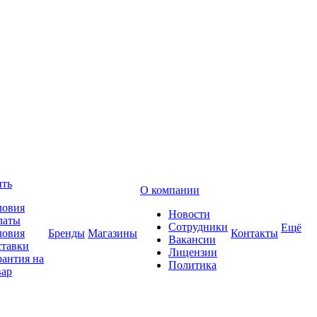
ить
О компании
ловия
Новости
латы
Сотрудники
Ещё
ловия
Бренды
Магазины
Контакты
Вакансии
ставки
Лицензии
рантия на
Политика
вар