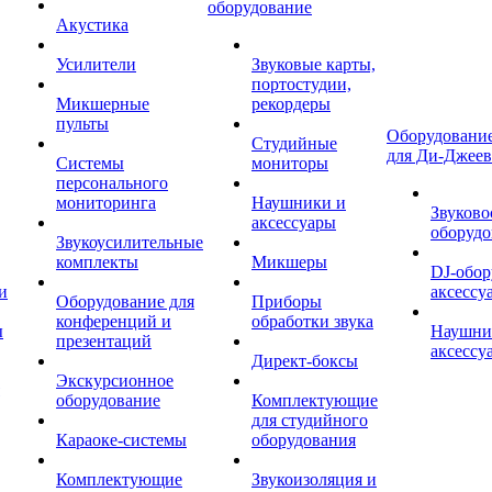
оборудование
Акустика
Усилители
Звуковые карты,
портостудии,
Микшерные
рекордеры
пульты
Оборудование
Студийные
для Ди-Джеев
Системы
мониторы
персонального
мониторинга
Наушники и
Звуково
аксессуары
оборудо
Звукоусилительные
комплекты
Микшеры
DJ-обор
и
аксессу
Оборудование для
Приборы
конференций и
обработки звука
ы
Наушни
презентаций
аксессу
Директ-боксы
Экскурсионное
оборудование
Комплектующие
для студийного
Караоке-системы
оборудования
Комплектующие
Звукоизоляция и