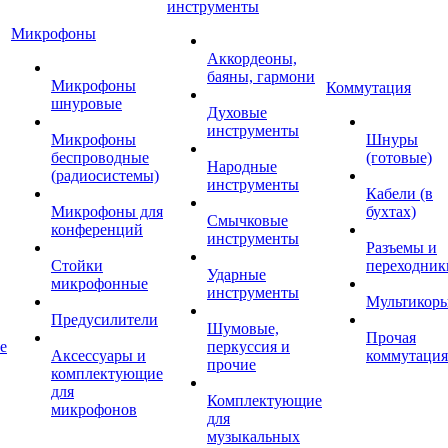
инструменты
Микрофоны
Аккордеоны,
баяны, гармони
Микрофоны
Коммутация
шнуровые
Духовые
инструменты
Микрофоны
Шнуры
беспроводные
(готовые)
Народные
(радиосистемы)
инструменты
Кабели (в
Микрофоны для
бухтах)
Смычковые
конференций
инструменты
Разъемы и
Стойки
переходник
Ударные
микрофонные
инструменты
Мультикор
Предусилители
Шумовые,
Прочая
е
перкуссия и
Аксессуары и
коммутация
прочие
комплектующие
для
Комплектующие
микрофонов
для
музыкальных