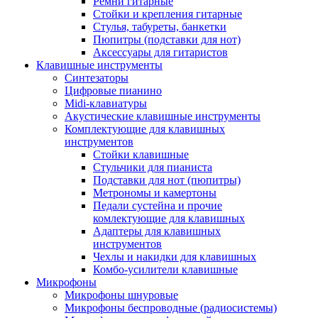
Ремни гитарные
Стойки и крепления гитарные
Стулья, табуреты, банкетки
Пюпитры (подставки для нот)
Аксессуары для гитаристов
Клавишные инструменты
Синтезаторы
Цифровые пианино
Midi-клавиатуры
Акустические клавишные инструменты
Комплектующие для клавишных
инструментов
Стойки клавишные
Стульчики для пианиста
Подставки для нот (пюпитры)
Метрономы и камертоны
Педали сустейна и прочие
комлектующие для клавишных
Адаптеры для клавишных
инструментов
Чехлы и накидки для клавишных
Комбо-усилители клавишные
Микрофоны
Микрофоны шнуровые
Микрофоны беспроводные (радиосистемы)