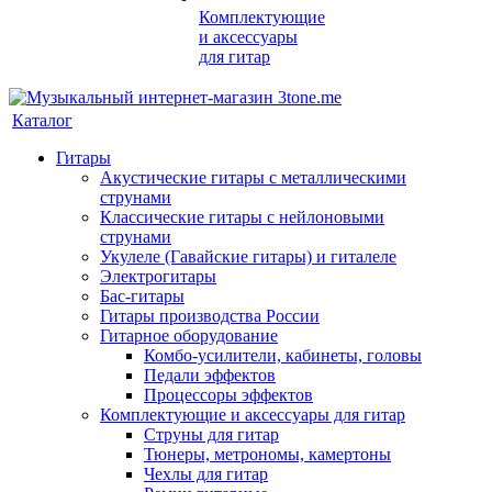
Комплектующие
и аксессуары
для гитар
Каталог
Гитары
Акустические гитары с металлическими
струнами
Классические гитары с нейлоновыми
струнами
Укулеле (Гавайские гитары) и гиталеле
Электрогитары
Бас-гитары
Гитары производства России
Гитарное оборудование
Комбо-усилители, кабинеты, головы
Педали эффектов
Процессоры эффектов
Комплектующие и аксессуары для гитар
Струны для гитар
Тюнеры, метрономы, камертоны
Чехлы для гитар