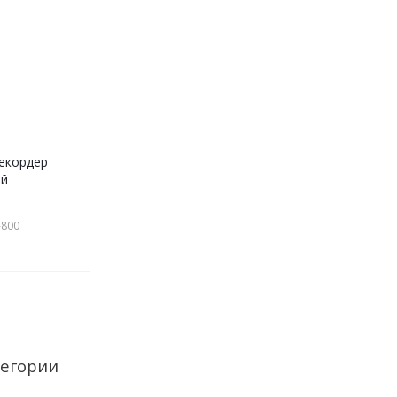
екордер
ой
-800
егории