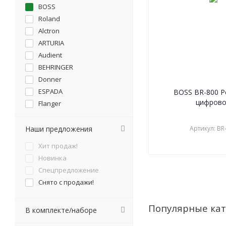
BOSS
Roland
Alctron
ARTURIA
Audient
BEHRINGER
Donner
ESPADA
BOSS BR-800 Р
цифров
Flanger
Fluid Audio
Focusrite
Наши предложения
Артикул: BR
IK Multimedia
Хит продаж!
JOYO
Новинка
Klark Teknik
Спецпредложение
M-AUDIO
Снято с продажи!
MACKIE
MOOER
Популярные кат
В комплекте/наборе
MOTU
Native Instruments