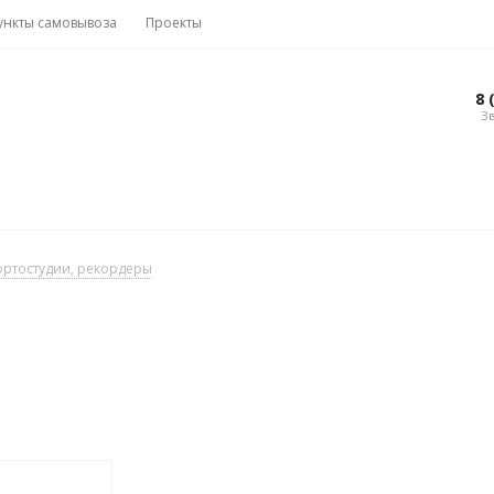
ункты самовывоза
Проекты
Вакансии
8 
Зв
ортостудии, рекордеры