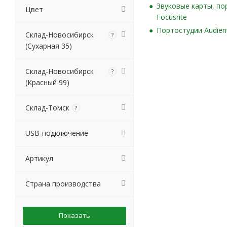
Звуковые карты, по
Цвет
NUX
Focusrite
NUX by CHERUB
Портостудии Audien
Склад-Новосибирск
PRESONUS
?
(Сухарная 35)
Prodipe
RME
Склад-Новосибирск
TASCAM
?
(Красный 99)
Wrugste
ZOOM
Склад-Томск
?
USB-подключение
Артикул
Страна производства