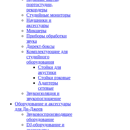
портостудии,
рекордеры
Студийные мониторы
Наушники и
аксессуары
Микшеры
Приборы обработки
звука
Директ-боксы
Комплектующие для
студийного
оборудования
Стойки для
акустики
Стойки рэковые
Адаптеры
сетевые
Звукоизоляция и
звукопоглощение
Оборудование и аксессуары
для Ди-Джеев
Звуковоспроизводящее
оборудование
DJ-оборудование и
аксессуары