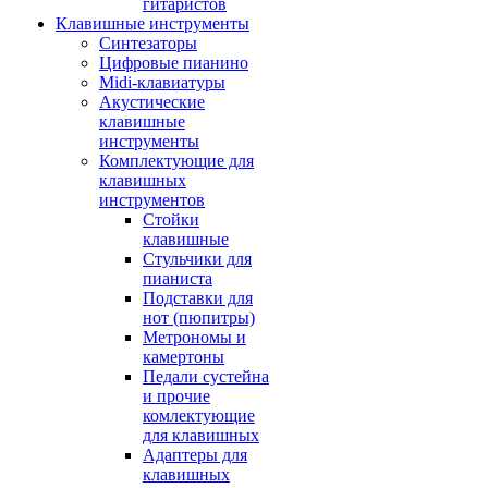
гитаристов
Клавишные инструменты
Синтезаторы
Цифровые пианино
Midi-клавиатуры
Акустические
клавишные
инструменты
Комплектующие для
клавишных
инструментов
Стойки
клавишные
Стульчики для
пианиста
Подставки для
нот (пюпитры)
Метрономы и
камертоны
Педали сустейна
и прочие
комлектующие
для клавишных
Адаптеры для
клавишных