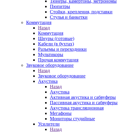
Тюнеры, камертоны, метрономы
Пюпитры
Стойки, крепления, подставки
Стулья и банкетки
Коммутация
Назад
Коммутация
Шнуры (готовые)
Кабели (в бухтах)
Разъемы и переходники
Мультикоры
Прочая коммутация
Звуковое оборудование
Назад
Звуковое оборудование
Акустика
Назад
Акустика
Активная акустика и сабвуферы
Пассивная акустика и сабвуферы
Акустика трансляционная
Мегафоны
Мониторы студийные
Усилители
Назад