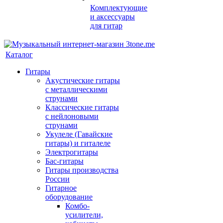
Комплектующие
и аксессуары
для гитар
Каталог
Гитары
Акустические гитары
с металлическими
струнами
Классические гитары
с нейлоновыми
струнами
Укулеле (Гавайские
гитары) и гиталеле
Электрогитары
Бас-гитары
Гитары производства
России
Гитарное
оборудование
Комбо-
усилители,