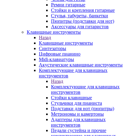
Ремни гитарные
Стойки и крепления гитарные
Стулья, табуреты, банкетки
Пюпитры (подставки для нот)
Аксессуары для гитаристов
Клавишные инструменты
Назад
Клавишные инструменты
Синтезаторы
Цифровые пианино
Midi-клавиатуры
Акустические клавишные инструменты
Комплектующие для клавишных
инструментов
Назад
Комплектующие для клавишных
инструментов
Стойки клавишные
Стульчики для пианиста
Подставки для нот (пюпитры)
Метрономы и камертоны
Адаптеры для клавишных
инструментов
Педали сустейна и прочие
комлектующие для клавишных