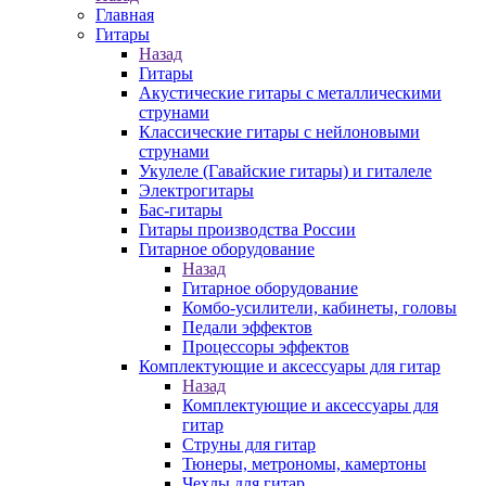
Главная
Гитары
Назад
Гитары
Акустические гитары с металлическими
струнами
Классические гитары с нейлоновыми
струнами
Укулеле (Гавайские гитары) и гиталеле
Электрогитары
Бас-гитары
Гитары производства России
Гитарное оборудование
Назад
Гитарное оборудование
Комбо-усилители, кабинеты, головы
Педали эффектов
Процессоры эффектов
Комплектующие и аксессуары для гитар
Назад
Комплектующие и аксессуары для
гитар
Струны для гитар
Тюнеры, метрономы, камертоны
Чехлы для гитар