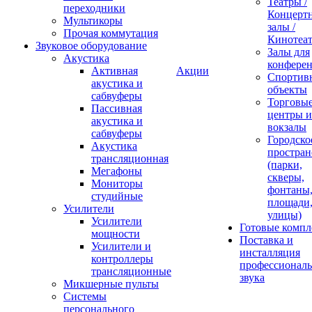
Театры /
переходники
Концерт
Мультикоры
залы /
Прочая коммутация
Кинотеа
Звуковое оборудование
Залы для
Акустика
конфере
Активная
Акции
Спортив
акустика и
объекты
сабвуферы
Торговы
Пассивная
центры и
акустика и
вокзалы
сабвуферы
Городско
Акустика
простран
трансляционная
(парки,
Мегафоны
скверы,
Мониторы
фонтаны
студийные
площади
Усилители
улицы)
Усилители
Готовые компл
мощности
Поставка и
Усилители и
инсталляция
контроллеры
профессиональ
трансляционные
звука
Микшерные пульты
Системы
персонального