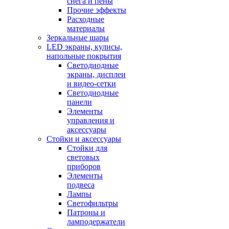
снега и пены
Прочие эффекты
Расходные
материалы
Зеркальные шары
LED экраны, кулисы,
напольные покрытия
Светодиодные
экраны, дисплеи
и видео-сетки
Светодиодные
панели
Элементы
управления и
аксессуары
Стойки и аксессуары
Стойки для
световых
приборов
Элементы
подвеса
Лампы
Светофильтры
Патроны и
ламподержатели