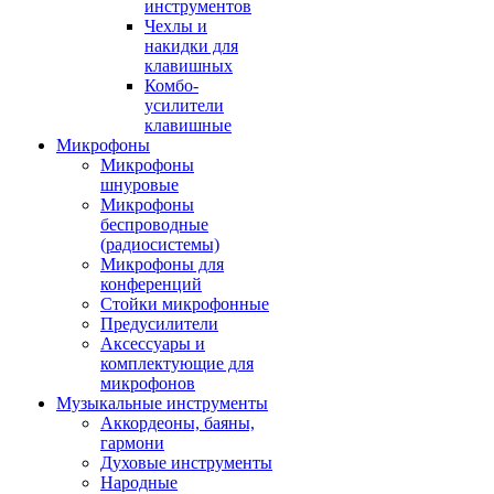
инструментов
Чехлы и
накидки для
клавишных
Комбо-
усилители
клавишные
Микрофоны
Микрофоны
шнуровые
Микрофоны
беспроводные
(радиосистемы)
Микрофоны для
конференций
Стойки микрофонные
Предусилители
Аксессуары и
комплектующие для
микрофонов
Музыкальные инструменты
Аккордеоны, баяны,
гармони
Духовые инструменты
Народные