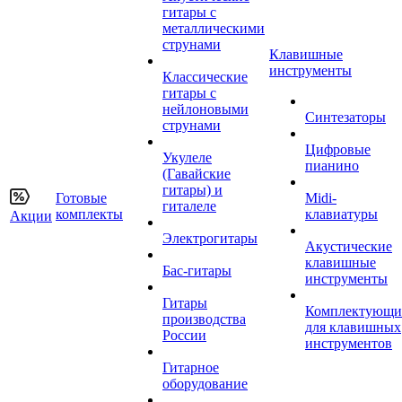
гитары с
металлическими
струнами
Клавишные
инструменты
Классические
гитары с
нейлоновыми
Синтезаторы
струнами
Цифровые
Укулеле
пианино
(Гавайские
гитары) и
Готовые
Midi-
гиталеле
комплекты
клавиатуры
Акции
Электрогитары
Акустические
клавишные
Бас-гитары
инструменты
Гитары
Комплектующи
производства
для клавишных
России
инструментов
Гитарное
оборудование