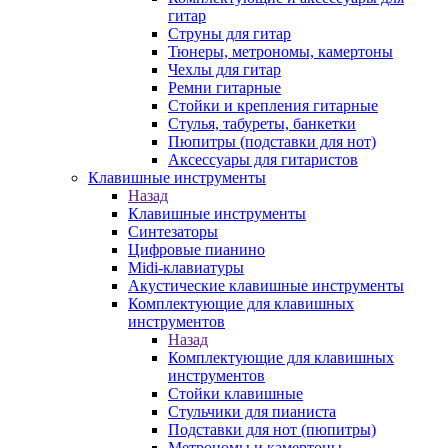
гитар
Струны для гитар
Тюнеры, метрономы, камертоны
Чехлы для гитар
Ремни гитарные
Стойки и крепления гитарные
Стулья, табуреты, банкетки
Пюпитры (подставки для нот)
Аксессуары для гитаристов
Клавишные инструменты
Назад
Клавишные инструменты
Синтезаторы
Цифровые пианино
Midi-клавиатуры
Акустические клавишные инструменты
Комплектующие для клавишных
инструментов
Назад
Комплектующие для клавишных
инструментов
Стойки клавишные
Стульчики для пианиста
Подставки для нот (пюпитры)
Метрономы и камертоны