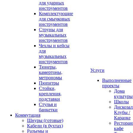
для ударных
инструментов
Комплектующие
для смычковых
инструментов
Струны для
музыкальных
инструментов
Чехлы и кейсы
для
музыкальных
инструментов
Тюнеры,
Услуги
камертоны,
метрономы
Выполненные
Пюпитры
проекты
Стойки,
Дома
крепления,
культуры
подставки
Школы
Стулья и
Дискозал
банкетки
Клубы /
Коммутация
Караоке
Шнуры (готовые)
Ресторан
Кабели (в бухтах)
кафе
Разъемы и