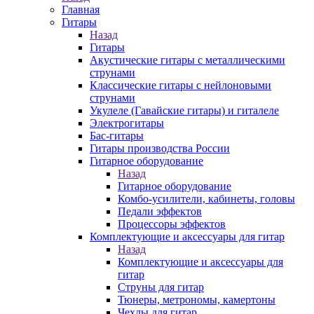
Главная
Гитары
Назад
Гитары
Акустические гитары с металлическими
струнами
Классические гитары с нейлоновыми
струнами
Укулеле (Гавайские гитары) и гиталеле
Электрогитары
Бас-гитары
Гитары производства России
Гитарное оборудование
Назад
Гитарное оборудование
Комбо-усилители, кабинеты, головы
Педали эффектов
Процессоры эффектов
Комплектующие и аксессуары для гитар
Назад
Комплектующие и аксессуары для
гитар
Струны для гитар
Тюнеры, метрономы, камертоны
Чехлы для гитар