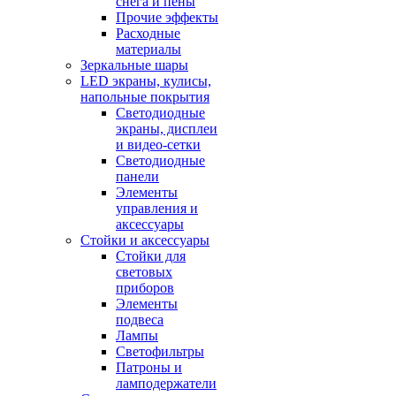
снега и пены
Прочие эффекты
Расходные
материалы
Зеркальные шары
LED экраны, кулисы,
напольные покрытия
Светодиодные
экраны, дисплеи
и видео-сетки
Светодиодные
панели
Элементы
управления и
аксессуары
Стойки и аксессуары
Стойки для
световых
приборов
Элементы
подвеса
Лампы
Светофильтры
Патроны и
ламподержатели