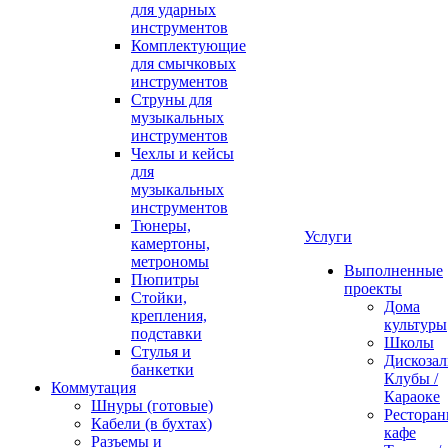
для ударных
инструментов
Комплектующие
для смычковых
инструментов
Струны для
музыкальных
инструментов
Чехлы и кейсы
для
музыкальных
инструментов
Тюнеры,
Услуги
камертоны,
метрономы
Выполненные
Пюпитры
проекты
Стойки,
Дома
крепления,
культуры
подставки
Школы
Стулья и
Дискозал
банкетки
Клубы /
Коммутация
Караоке
Шнуры (готовые)
Ресторан
Кабели (в бухтах)
кафе
Разъемы и