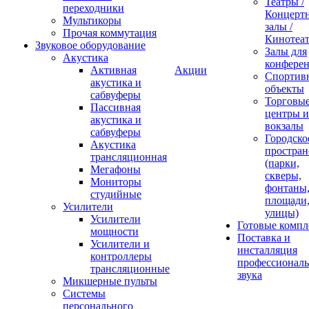
Театры /
переходники
Концерт
Мультикоры
залы /
Прочая коммутация
Кинотеа
Звуковое оборудование
Залы для
Акустика
конфере
Активная
Акции
Спортив
акустика и
объекты
сабвуферы
Торговы
Пассивная
центры и
акустика и
вокзалы
сабвуферы
Городско
Акустика
простран
трансляционная
(парки,
Мегафоны
скверы,
Мониторы
фонтаны
студийные
площади
Усилители
улицы)
Усилители
Готовые компл
мощности
Поставка и
Усилители и
инсталляция
контроллеры
профессиональ
трансляционные
звука
Микшерные пульты
Системы
персонального