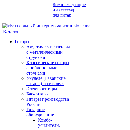
Комплектующие
и аксессуары
для гитар
Каталог
Гитары
Акустические гитары
с металлическими
струнами
Классические гитары
с нейлоновыми
струнами
Укулеле (Гавайские
гитары) и гиталеле
Электрогитары
Бас-гитары
Гитары производства
России
Гитарное
оборудование
Комбо-
усилители,