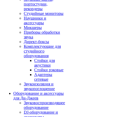
портостудии,
рекордеры
Студийные мониторы
Наушники и
аксессуары
Микшеры
Приборы обработки
звука
Директ-боксы
Комплектующие для
студийного
оборудования
Стойки для
акустики
Стойки рэковые
Адаптеры
сетевые
Звукоизоляция и
звукопоглощение
Оборудование и аксессуары
для Ди-Джеев
Звуковоспроизводящее
оборудование
DJ-оборудование и
аксессуары