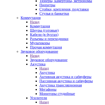
Тюнеры, камертоны, метрономы
Пюпитры
Стойки, крепления, подставки
Стулья и банкетки
Коммутация
Назад
Коммутация
Шнуры (готовые)
Кабели (в бухтах)
Разъемы и переходники
Мультикоры
Прочая коммутация
Звуковое оборудование
Назад
Звуковое оборудование
Акустика
Назад
Акустика
Активная акустика и сабвуферы
Пассивная акустика и сабвуферы
Акустика трансляционная
Мегафоны
Мониторы студийные
Усилители
Назад