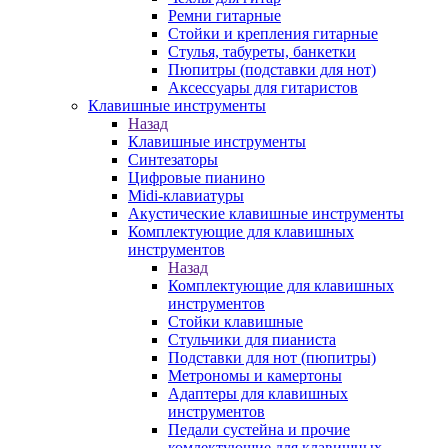
Ремни гитарные
Стойки и крепления гитарные
Стулья, табуреты, банкетки
Пюпитры (подставки для нот)
Аксессуары для гитаристов
Клавишные инструменты
Назад
Клавишные инструменты
Синтезаторы
Цифровые пианино
Midi-клавиатуры
Акустические клавишные инструменты
Комплектующие для клавишных
инструментов
Назад
Комплектующие для клавишных
инструментов
Стойки клавишные
Стульчики для пианиста
Подставки для нот (пюпитры)
Метрономы и камертоны
Адаптеры для клавишных
инструментов
Педали сустейна и прочие
комлектующие для клавишных