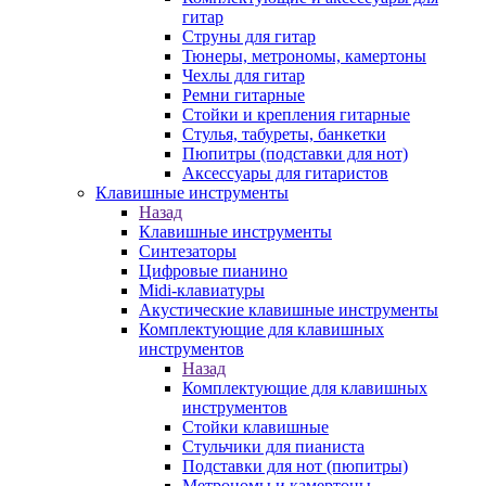
гитар
Струны для гитар
Тюнеры, метрономы, камертоны
Чехлы для гитар
Ремни гитарные
Стойки и крепления гитарные
Стулья, табуреты, банкетки
Пюпитры (подставки для нот)
Аксессуары для гитаристов
Клавишные инструменты
Назад
Клавишные инструменты
Синтезаторы
Цифровые пианино
Midi-клавиатуры
Акустические клавишные инструменты
Комплектующие для клавишных
инструментов
Назад
Комплектующие для клавишных
инструментов
Стойки клавишные
Стульчики для пианиста
Подставки для нот (пюпитры)
Метрономы и камертоны