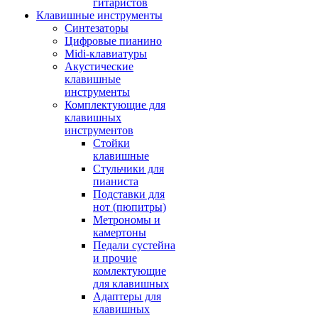
гитаристов
Клавишные инструменты
Синтезаторы
Цифровые пианино
Midi-клавиатуры
Акустические
клавишные
инструменты
Комплектующие для
клавишных
инструментов
Стойки
клавишные
Стульчики для
пианиста
Подставки для
нот (пюпитры)
Метрономы и
камертоны
Педали сустейна
и прочие
комлектующие
для клавишных
Адаптеры для
клавишных