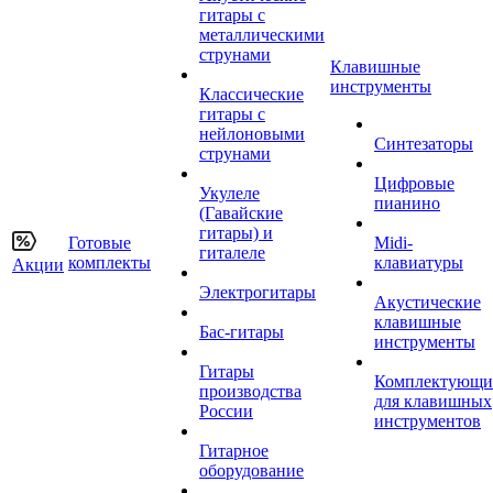
гитары с
металлическими
струнами
Клавишные
инструменты
Классические
гитары с
нейлоновыми
Синтезаторы
струнами
Цифровые
Укулеле
пианино
(Гавайские
гитары) и
Готовые
Midi-
гиталеле
комплекты
клавиатуры
Акции
Электрогитары
Акустические
клавишные
Бас-гитары
инструменты
Гитары
Комплектующи
производства
для клавишных
России
инструментов
Гитарное
оборудование