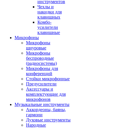
инструментов
Чехлы и
накидки для
клавишных
Комбо-
усилители
клавишные
Микрофоны
Микрофоны
шнуровые
Микрофоны
беспроводные
(радиосистемы)
Микрофоны для
конференций
Стойки микрофонные
Предусилители
Аксессуары и
комплектующие для
микрофонов
Музыкальные инструменты
Аккордеоны, баяны,
гармони
Духовые инструменты
Народные