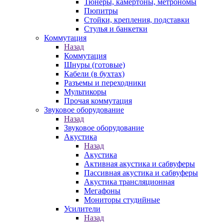
Тюнеры, камертоны, метрономы
Пюпитры
Стойки, крепления, подставки
Стулья и банкетки
Коммутация
Назад
Коммутация
Шнуры (готовые)
Кабели (в бухтах)
Разъемы и переходники
Мультикоры
Прочая коммутация
Звуковое оборудование
Назад
Звуковое оборудование
Акустика
Назад
Акустика
Активная акустика и сабвуферы
Пассивная акустика и сабвуферы
Акустика трансляционная
Мегафоны
Мониторы студийные
Усилители
Назад