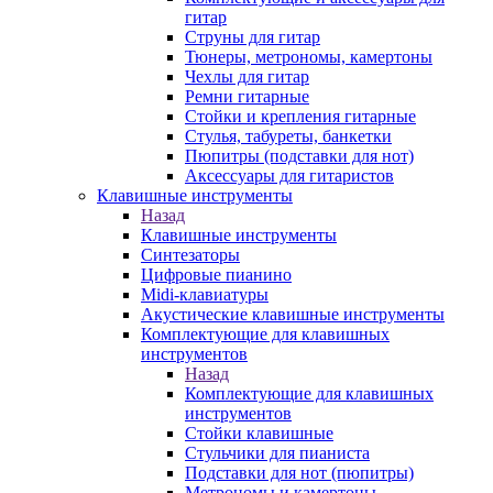
гитар
Струны для гитар
Тюнеры, метрономы, камертоны
Чехлы для гитар
Ремни гитарные
Стойки и крепления гитарные
Стулья, табуреты, банкетки
Пюпитры (подставки для нот)
Аксессуары для гитаристов
Клавишные инструменты
Назад
Клавишные инструменты
Синтезаторы
Цифровые пианино
Midi-клавиатуры
Акустические клавишные инструменты
Комплектующие для клавишных
инструментов
Назад
Комплектующие для клавишных
инструментов
Стойки клавишные
Стульчики для пианиста
Подставки для нот (пюпитры)
Метрономы и камертоны