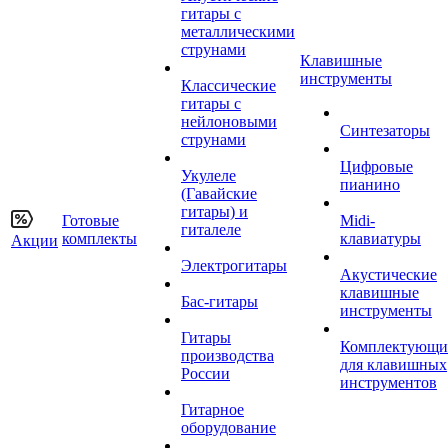
гитары с
металлическими
струнами
Клавишные
инструменты
Классические
гитары с
нейлоновыми
Синтезаторы
струнами
Цифровые
Укулеле
пианино
(Гавайские
гитары) и
Готовые
Midi-
гиталеле
комплекты
клавиатуры
Акции
Электрогитары
Акустические
клавишные
Бас-гитары
инструменты
Гитары
Комплектующи
производства
для клавишных
России
инструментов
Гитарное
оборудование