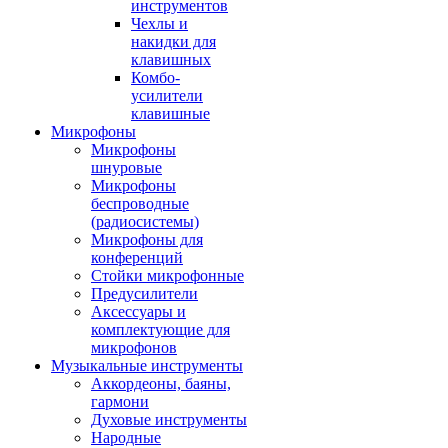
инструментов
Чехлы и
накидки для
клавишных
Комбо-
усилители
клавишные
Микрофоны
Микрофоны
шнуровые
Микрофоны
беспроводные
(радиосистемы)
Микрофоны для
конференций
Стойки микрофонные
Предусилители
Аксессуары и
комплектующие для
микрофонов
Музыкальные инструменты
Аккордеоны, баяны,
гармони
Духовые инструменты
Народные