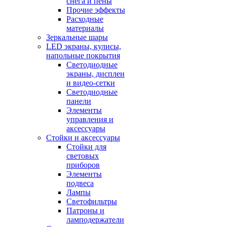
снега и пены
Прочие эффекты
Расходные
материалы
Зеркальные шары
LED экраны, кулисы,
напольные покрытия
Светодиодные
экраны, дисплеи
и видео-сетки
Светодиодные
панели
Элементы
управления и
аксессуары
Стойки и аксессуары
Стойки для
световых
приборов
Элементы
подвеса
Лампы
Светофильтры
Патроны и
ламподержатели