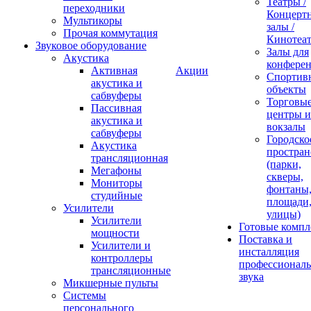
Театры /
переходники
Концерт
Мультикоры
залы /
Прочая коммутация
Кинотеа
Звуковое оборудование
Залы для
Акустика
конфере
Активная
Акции
Спортив
акустика и
объекты
сабвуферы
Торговы
Пассивная
центры и
акустика и
вокзалы
сабвуферы
Городско
Акустика
простран
трансляционная
(парки,
Мегафоны
скверы,
Мониторы
фонтаны
студийные
площади
Усилители
улицы)
Усилители
Готовые компл
мощности
Поставка и
Усилители и
инсталляция
контроллеры
профессиональ
трансляционные
звука
Микшерные пульты
Системы
персонального