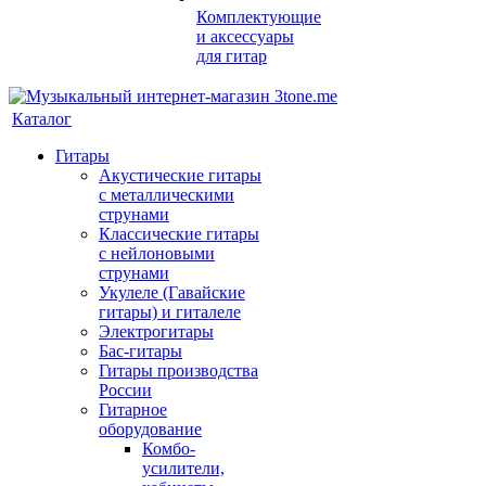
Комплектующие
и аксессуары
для гитар
Каталог
Гитары
Акустические гитары
с металлическими
струнами
Классические гитары
с нейлоновыми
струнами
Укулеле (Гавайские
гитары) и гиталеле
Электрогитары
Бас-гитары
Гитары производства
России
Гитарное
оборудование
Комбо-
усилители,