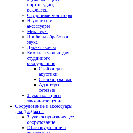
портостудии,
рекордеры
Студийные мониторы
Наушники и
аксессуары
Микшеры
Приборы обработки
звука
Директ-боксы
Комплектующие для
студийного
оборудования
Стойки для
акустики
Стойки рэковые
Адаптеры
сетевые
Звукоизоляция и
звукопоглощение
Оборудование и аксессуары
для Ди-Джеев
Звуковоспроизводящее
оборудование
DJ-оборудование и
аксессуары