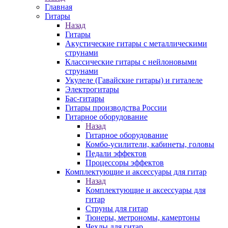
Главная
Гитары
Назад
Гитары
Акустические гитары с металлическими
струнами
Классические гитары с нейлоновыми
струнами
Укулеле (Гавайские гитары) и гиталеле
Электрогитары
Бас-гитары
Гитары производства России
Гитарное оборудование
Назад
Гитарное оборудование
Комбо-усилители, кабинеты, головы
Педали эффектов
Процессоры эффектов
Комплектующие и аксессуары для гитар
Назад
Комплектующие и аксессуары для
гитар
Струны для гитар
Тюнеры, метрономы, камертоны
Чехлы для гитар