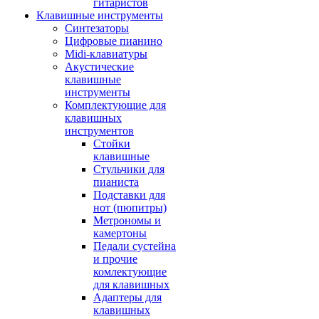
гитаристов
Клавишные инструменты
Синтезаторы
Цифровые пианино
Midi-клавиатуры
Акустические
клавишные
инструменты
Комплектующие для
клавишных
инструментов
Стойки
клавишные
Стульчики для
пианиста
Подставки для
нот (пюпитры)
Метрономы и
камертоны
Педали сустейна
и прочие
комлектующие
для клавишных
Адаптеры для
клавишных