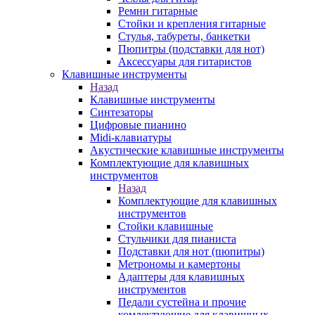
Ремни гитарные
Стойки и крепления гитарные
Стулья, табуреты, банкетки
Пюпитры (подставки для нот)
Аксессуары для гитаристов
Клавишные инструменты
Назад
Клавишные инструменты
Синтезаторы
Цифровые пианино
Midi-клавиатуры
Акустические клавишные инструменты
Комплектующие для клавишных
инструментов
Назад
Комплектующие для клавишных
инструментов
Стойки клавишные
Стульчики для пианиста
Подставки для нот (пюпитры)
Метрономы и камертоны
Адаптеры для клавишных
инструментов
Педали сустейна и прочие
комлектующие для клавишных