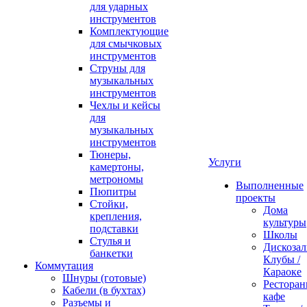
для ударных
инструментов
Комплектующие
для смычковых
инструментов
Струны для
музыкальных
инструментов
Чехлы и кейсы
для
музыкальных
инструментов
Тюнеры,
Услуги
камертоны,
метрономы
Выполненные
Пюпитры
проекты
Стойки,
Дома
крепления,
культуры
подставки
Школы
Стулья и
Дискозал
банкетки
Клубы /
Коммутация
Караоке
Шнуры (готовые)
Ресторан
Кабели (в бухтах)
кафе
Разъемы и