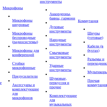
инструменты
Микрофоны
Аккордеоны,
баяны, гармони
Микрофоны
Коммутация
шнуровые
Духовые
инструменты
Микрофоны
Шнуры
беспроводные
(готовые)
Народные
(радиосистемы)
инструменты
Кабели (в
Микрофоны для
бухтах)
Смычковые
конференций
инструменты
Разъемы и
Стойки
переходник
Ударные
микрофонные
инструменты
Мультикор
Предусилители
Шумовые,
Прочая
е
перкуссия и
Аксессуары и
коммутация
прочие
комплектующие
для
Комплектующие
микрофонов
для
музыкальных