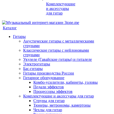
Комплектующие
и аксессуары
для гитар
Каталог
Гитары
Акустические гитары с металлическими
струнами
Классические гитары с нейлоновыми
струнами
Укулеле (Гавайские гитары) и гиталеле
Электрогитары
Бас-гитары
Гитары производства России
Гитарное оборудование
Комбо-усилители, кабинеты, головы
Педали эффектов
Процессоры эффектов
Комплектующие и аксессуары для гитар
Струны для гитар
Тюнеры, метрономы, камертоны
Чехлы для гитар