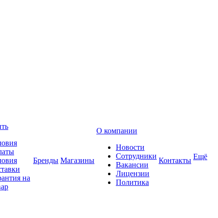
ить
О компании
ловия
Новости
латы
Сотрудники
Ещё
ловия
Бренды
Магазины
Контакты
Вакансии
ставки
Лицензии
рантия на
Политика
вар