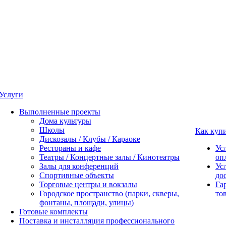
Услуги
Выполненные проекты
Дома культуры
Школы
Как куп
Дискозалы / Клубы / Караоке
Рестораны и кафе
Ус
Театры / Концертные залы / Кинотеатры
оп
Залы для конференций
Ус
Спортивные объекты
до
Торговые центры и вокзалы
Га
Городское пространство (парки, скверы,
то
фонтаны, площади, улицы)
Готовые комплекты
Поставка и инсталляция профессионального