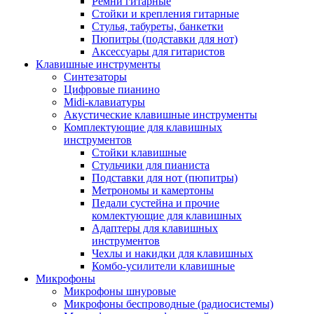
Ремни гитарные
Стойки и крепления гитарные
Стулья, табуреты, банкетки
Пюпитры (подставки для нот)
Аксессуары для гитаристов
Клавишные инструменты
Синтезаторы
Цифровые пианино
Midi-клавиатуры
Акустические клавишные инструменты
Комплектующие для клавишных
инструментов
Стойки клавишные
Стульчики для пианиста
Подставки для нот (пюпитры)
Метрономы и камертоны
Педали сустейна и прочие
комлектующие для клавишных
Адаптеры для клавишных
инструментов
Чехлы и накидки для клавишных
Комбо-усилители клавишные
Микрофоны
Микрофоны шнуровые
Микрофоны беспроводные (радиосистемы)