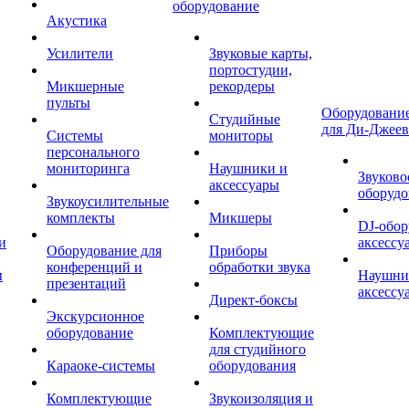
оборудование
Акустика
Усилители
Звуковые карты,
портостудии,
Микшерные
рекордеры
пульты
Оборудование
Студийные
для Ди-Джеев
Системы
мониторы
персонального
мониторинга
Наушники и
Звуково
аксессуары
оборудо
Звукоусилительные
комплекты
Микшеры
DJ-обор
и
аксессу
Оборудование для
Приборы
конференций и
обработки звука
ы
Наушни
презентаций
аксессу
Директ-боксы
Экскурсионное
оборудование
Комплектующие
для студийного
Караоке-системы
оборудования
Комплектующие
Звукоизоляция и