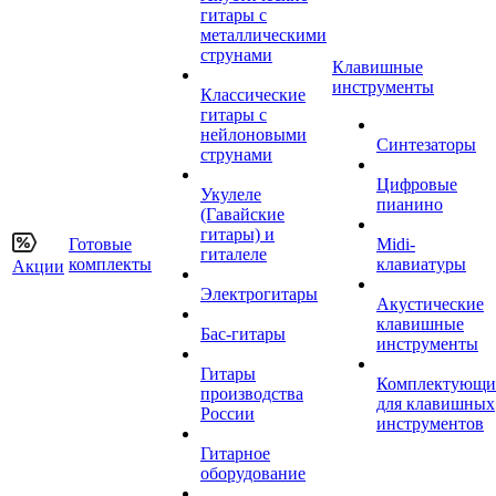
гитары с
металлическими
струнами
Клавишные
инструменты
Классические
гитары с
нейлоновыми
Синтезаторы
струнами
Цифровые
Укулеле
пианино
(Гавайские
гитары) и
Готовые
Midi-
гиталеле
комплекты
клавиатуры
Акции
Электрогитары
Акустические
клавишные
Бас-гитары
инструменты
Гитары
Комплектующи
производства
для клавишных
России
инструментов
Гитарное
оборудование