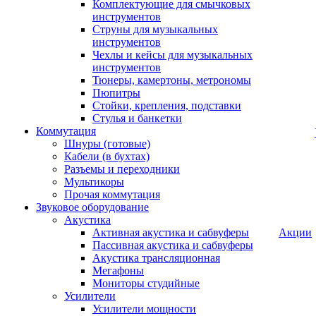
Комплектующие для смычковых
инструментов
Струны для музыкальных
инструментов
Чехлы и кейсы для музыкальных
инструментов
Тюнеры, камертоны, метрономы
Пюпитры
Стойки, крепления, подставки
Стулья и банкетки
Коммутация
Шнуры (готовые)
Кабели (в бухтах)
Разъемы и переходники
Мультикоры
Прочая коммутация
Звуковое оборудование
Акустика
Активная акустика и сабвуферы
Акции
Пассивная акустика и сабвуферы
Акустика трансляционная
Мегафоны
Мониторы студийные
Усилители
Усилители мощности