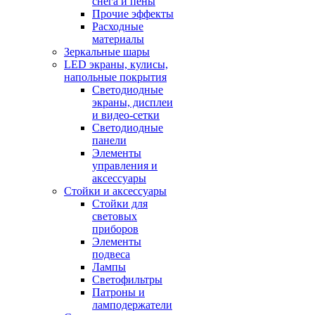
снега и пены
Прочие эффекты
Расходные
материалы
Зеркальные шары
LED экраны, кулисы,
напольные покрытия
Светодиодные
экраны, дисплеи
и видео-сетки
Светодиодные
панели
Элементы
управления и
аксессуары
Стойки и аксессуары
Стойки для
световых
приборов
Элементы
подвеса
Лампы
Светофильтры
Патроны и
ламподержатели