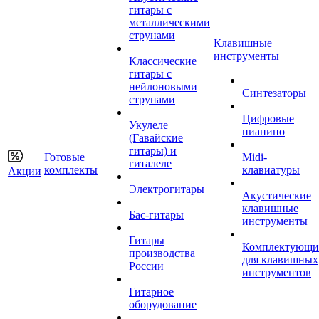
гитары с
металлическими
струнами
Клавишные
инструменты
Классические
гитары с
нейлоновыми
Синтезаторы
струнами
Цифровые
Укулеле
пианино
(Гавайские
гитары) и
Готовые
Midi-
гиталеле
комплекты
клавиатуры
Акции
Электрогитары
Акустические
клавишные
Бас-гитары
инструменты
Гитары
Комплектующи
производства
для клавишных
России
инструментов
Гитарное
оборудование