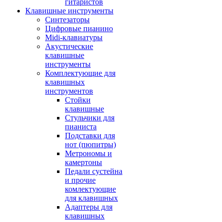
гитаристов
Клавишные инструменты
Синтезаторы
Цифровые пианино
Midi-клавиатуры
Акустические
клавишные
инструменты
Комплектующие для
клавишных
инструментов
Стойки
клавишные
Стульчики для
пианиста
Подставки для
нот (пюпитры)
Метрономы и
камертоны
Педали сустейна
и прочие
комлектующие
для клавишных
Адаптеры для
клавишных