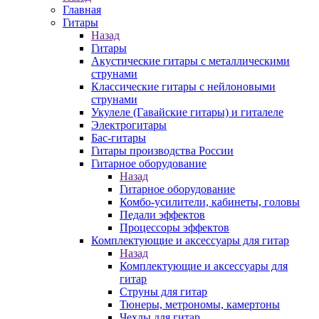
Главная
Гитары
Назад
Гитары
Акустические гитары с металлическими
струнами
Классические гитары с нейлоновыми
струнами
Укулеле (Гавайские гитары) и гиталеле
Электрогитары
Бас-гитары
Гитары производства России
Гитарное оборудование
Назад
Гитарное оборудование
Комбо-усилители, кабинеты, головы
Педали эффектов
Процессоры эффектов
Комплектующие и аксессуары для гитар
Назад
Комплектующие и аксессуары для
гитар
Струны для гитар
Тюнеры, метрономы, камертоны
Чехлы для гитар