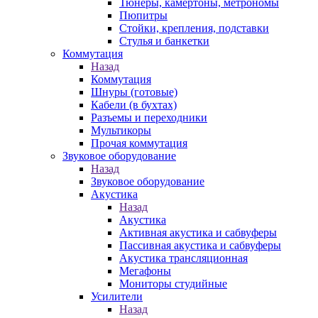
Тюнеры, камертоны, метрономы
Пюпитры
Стойки, крепления, подставки
Стулья и банкетки
Коммутация
Назад
Коммутация
Шнуры (готовые)
Кабели (в бухтах)
Разъемы и переходники
Мультикоры
Прочая коммутация
Звуковое оборудование
Назад
Звуковое оборудование
Акустика
Назад
Акустика
Активная акустика и сабвуферы
Пассивная акустика и сабвуферы
Акустика трансляционная
Мегафоны
Мониторы студийные
Усилители
Назад