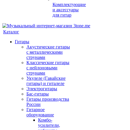
Комплектующие
и аксессуары
для гитар
Каталог
Гитары
Акустические гитары
с металлическими
струнами
Классические гитары
с нейлоновыми
струнами
Укулеле (Гавайские
гитары) и гиталеле
Электрогитары
Бас-гитары
Гитары производства
России
Гитарное
оборудование
Комбо-
усилители,