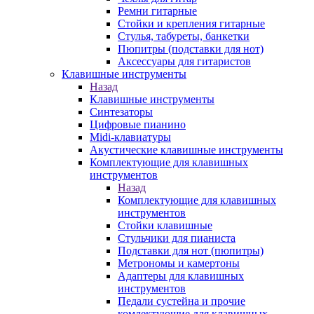
Ремни гитарные
Стойки и крепления гитарные
Стулья, табуреты, банкетки
Пюпитры (подставки для нот)
Аксессуары для гитаристов
Клавишные инструменты
Назад
Клавишные инструменты
Синтезаторы
Цифровые пианино
Midi-клавиатуры
Акустические клавишные инструменты
Комплектующие для клавишных
инструментов
Назад
Комплектующие для клавишных
инструментов
Стойки клавишные
Стульчики для пианиста
Подставки для нот (пюпитры)
Метрономы и камертоны
Адаптеры для клавишных
инструментов
Педали сустейна и прочие
комлектующие для клавишных