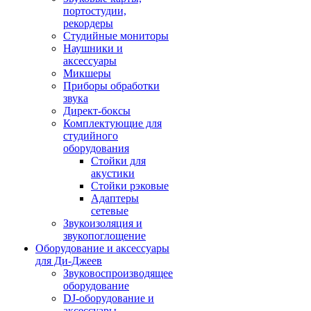
портостудии,
рекордеры
Студийные мониторы
Наушники и
аксессуары
Микшеры
Приборы обработки
звука
Директ-боксы
Комплектующие для
студийного
оборудования
Стойки для
акустики
Стойки рэковые
Адаптеры
сетевые
Звукоизоляция и
звукопоглощение
Оборудование и аксессуары
для Ди-Джеев
Звуковоспроизводящее
оборудование
DJ-оборудование и
аксессуары