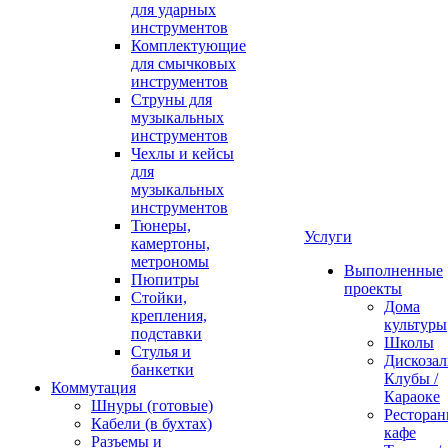
для ударных
инструментов
Комплектующие
для смычковых
инструментов
Струны для
музыкальных
инструментов
Чехлы и кейсы
для
музыкальных
инструментов
Тюнеры,
Услуги
камертоны,
метрономы
Выполненные
Пюпитры
проекты
Стойки,
Дома
крепления,
культуры
подставки
Школы
Стулья и
Дискозал
банкетки
Клубы /
Коммутация
Караоке
Шнуры (готовые)
Ресторан
Кабели (в бухтах)
кафе
Разъемы и