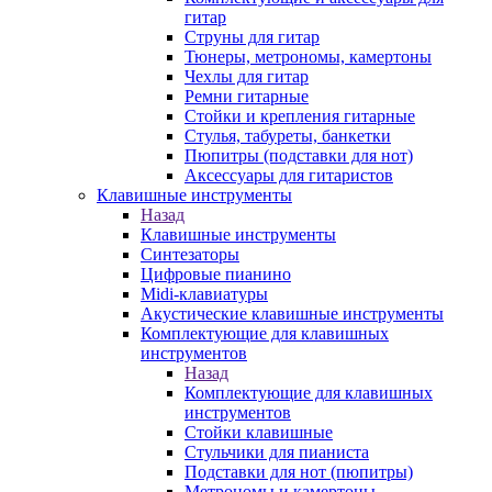
гитар
Струны для гитар
Тюнеры, метрономы, камертоны
Чехлы для гитар
Ремни гитарные
Стойки и крепления гитарные
Стулья, табуреты, банкетки
Пюпитры (подставки для нот)
Аксессуары для гитаристов
Клавишные инструменты
Назад
Клавишные инструменты
Синтезаторы
Цифровые пианино
Midi-клавиатуры
Акустические клавишные инструменты
Комплектующие для клавишных
инструментов
Назад
Комплектующие для клавишных
инструментов
Стойки клавишные
Стульчики для пианиста
Подставки для нот (пюпитры)
Метрономы и камертоны