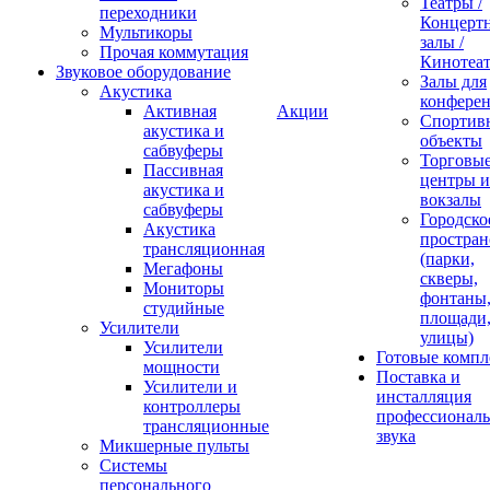
Театры /
переходники
Концерт
Мультикоры
залы /
Прочая коммутация
Кинотеа
Звуковое оборудование
Залы для
Акустика
конфере
Активная
Акции
Спортив
акустика и
объекты
сабвуферы
Торговы
Пассивная
центры и
акустика и
вокзалы
сабвуферы
Городско
Акустика
простран
трансляционная
(парки,
Мегафоны
скверы,
Мониторы
фонтаны
студийные
площади
Усилители
улицы)
Усилители
Готовые компл
мощности
Поставка и
Усилители и
инсталляция
контроллеры
профессиональ
трансляционные
звука
Микшерные пульты
Системы
персонального