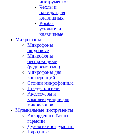
инструментов
Чехлы и
накидки для
клавишных
Комбо-
усилители
клавишные
Микрофоны
Микрофоны
шнуровые
Микрофоны
беспроводные
(радиосистемы)
Микрофоны для
конференций
Стойки микрофонные
Предусилители
Аксессуары и
комплектующие для
микрофонов
Музыкальные инструменты
Аккордеоны, баяны,
гармони
Духовые инструменты
Народные