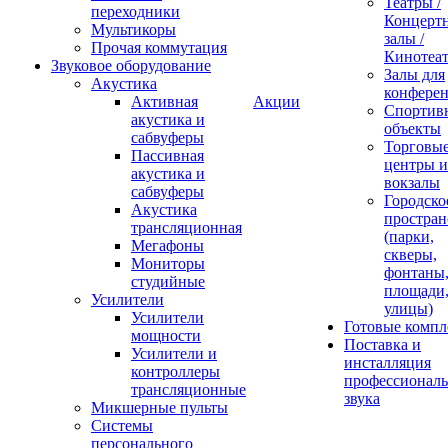
Театры /
переходники
Концерт
Мультикоры
залы /
Прочая коммутация
Кинотеа
Звуковое оборудование
Залы для
Акустика
конфере
Активная
Акции
Спортив
акустика и
объекты
сабвуферы
Торговы
Пассивная
центры и
акустика и
вокзалы
сабвуферы
Городско
Акустика
простран
трансляционная
(парки,
Мегафоны
скверы,
Мониторы
фонтаны
студийные
площади
Усилители
улицы)
Усилители
Готовые компл
мощности
Поставка и
Усилители и
инсталляция
контроллеры
профессиональ
трансляционные
звука
Микшерные пульты
Системы
персонального