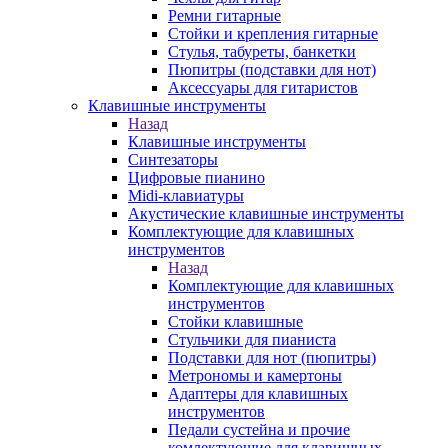
Ремни гитарные
Стойки и крепления гитарные
Стулья, табуреты, банкетки
Пюпитры (подставки для нот)
Аксессуары для гитаристов
Клавишные инструменты
Назад
Клавишные инструменты
Синтезаторы
Цифровые пианино
Midi-клавиатуры
Акустические клавишные инструменты
Комплектующие для клавишных
инструментов
Назад
Комплектующие для клавишных
инструментов
Стойки клавишные
Стульчики для пианиста
Подставки для нот (пюпитры)
Метрономы и камертоны
Адаптеры для клавишных
инструментов
Педали сустейна и прочие
комлектующие для клавишных