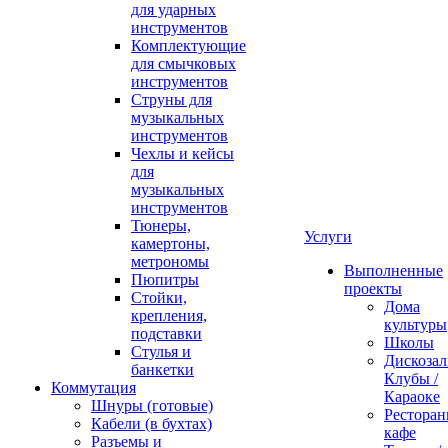
для ударных
инструментов
Комплектующие
для смычковых
инструментов
Струны для
музыкальных
инструментов
Чехлы и кейсы
для
музыкальных
инструментов
Тюнеры,
Услуги
камертоны,
метрономы
Выполненные
Пюпитры
проекты
Стойки,
Дома
крепления,
культуры
подставки
Школы
Стулья и
Дискозал
банкетки
Клубы /
Коммутация
Караоке
Шнуры (готовые)
Ресторан
Кабели (в бухтах)
кафе
Разъемы и