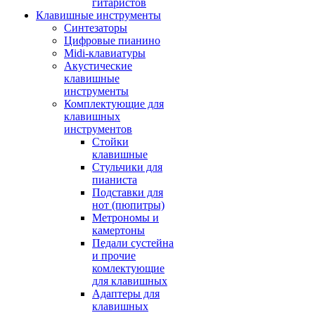
гитаристов
Клавишные инструменты
Синтезаторы
Цифровые пианино
Midi-клавиатуры
Акустические
клавишные
инструменты
Комплектующие для
клавишных
инструментов
Стойки
клавишные
Стульчики для
пианиста
Подставки для
нот (пюпитры)
Метрономы и
камертоны
Педали сустейна
и прочие
комлектующие
для клавишных
Адаптеры для
клавишных