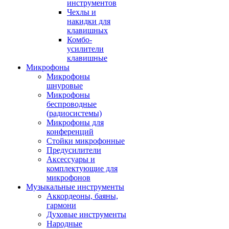
инструментов
Чехлы и
накидки для
клавишных
Комбо-
усилители
клавишные
Микрофоны
Микрофоны
шнуровые
Микрофоны
беспроводные
(радиосистемы)
Микрофоны для
конференций
Стойки микрофонные
Предусилители
Аксессуары и
комплектующие для
микрофонов
Музыкальные инструменты
Аккордеоны, баяны,
гармони
Духовые инструменты
Народные