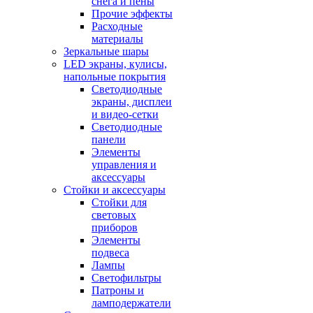
снега и пены
Прочие эффекты
Расходные
материалы
Зеркальные шары
LED экраны, кулисы,
напольные покрытия
Светодиодные
экраны, дисплеи
и видео-сетки
Светодиодные
панели
Элементы
управления и
аксессуары
Стойки и аксессуары
Стойки для
световых
приборов
Элементы
подвеса
Лампы
Светофильтры
Патроны и
ламподержатели