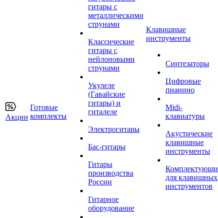
гитары с
металлическими
струнами
Клавишные
инструменты
Классические
гитары с
нейлоновыми
Синтезаторы
струнами
Цифровые
Укулеле
пианино
(Гавайские
гитары) и
Готовые
Midi-
гиталеле
комплекты
клавиатуры
Акции
Электрогитары
Акустические
клавишные
Бас-гитары
инструменты
Гитары
Комплектующи
производства
для клавишных
России
инструментов
Гитарное
оборудование