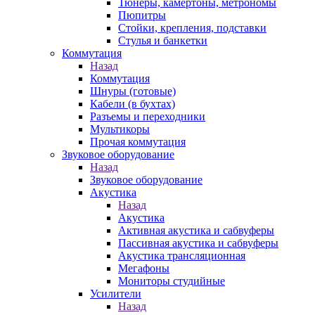
Тюнеры, камертоны, метрономы
Пюпитры
Стойки, крепления, подставки
Стулья и банкетки
Коммутация
Назад
Коммутация
Шнуры (готовые)
Кабели (в бухтах)
Разъемы и переходники
Мультикоры
Прочая коммутация
Звуковое оборудование
Назад
Звуковое оборудование
Акустика
Назад
Акустика
Активная акустика и сабвуферы
Пассивная акустика и сабвуферы
Акустика трансляционная
Мегафоны
Мониторы студийные
Усилители
Назад