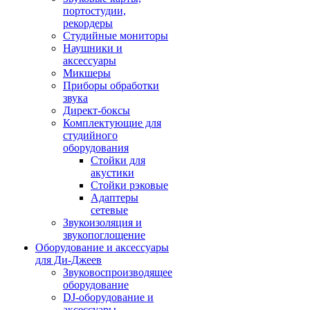
портостудии,
рекордеры
Студийные мониторы
Наушники и
аксессуары
Микшеры
Приборы обработки
звука
Директ-боксы
Комплектующие для
студийного
оборудования
Стойки для
акустики
Стойки рэковые
Адаптеры
сетевые
Звукоизоляция и
звукопоглощение
Оборудование и аксессуары
для Ди-Джеев
Звуковоспроизводящее
оборудование
DJ-оборудование и
аксессуары