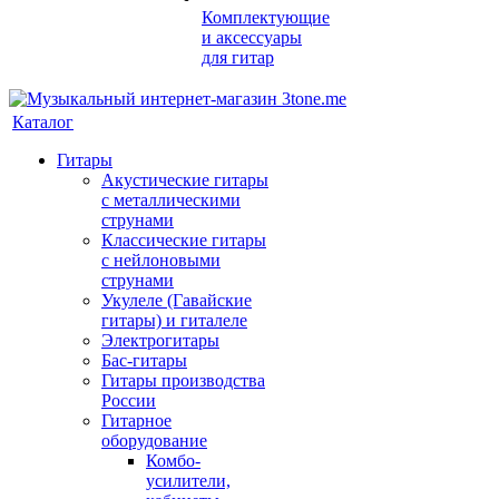
Комплектующие
и аксессуары
для гитар
Каталог
Гитары
Акустические гитары
с металлическими
струнами
Классические гитары
с нейлоновыми
струнами
Укулеле (Гавайские
гитары) и гиталеле
Электрогитары
Бас-гитары
Гитары производства
России
Гитарное
оборудование
Комбо-
усилители,