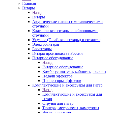
Главная
Гитары
Назад
Гитары
Акустические гитары с металлическими
струнами
Классические гитары с нейлоновыми
струнами
Укулеле (Гавайские гитары) и гиталеле
Электрогитары
Бас-гитары
Гитары производства России
Гитарное оборудование
Назад
Гитарное оборудование
Комбо-усилители, кабинеты, головы
Педали эффектов
Процессоры эффектов
Комплектующие и аксессуары для гитар
Назад
Комплектующие и аксессуары для
гитар
Струны для гитар
Тюнеры, метрономы, камертоны
Чехлы для гитар