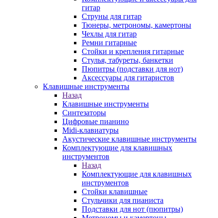
гитар
Струны для гитар
Тюнеры, метрономы, камертоны
Чехлы для гитар
Ремни гитарные
Стойки и крепления гитарные
Стулья, табуреты, банкетки
Пюпитры (подставки для нот)
Аксессуары для гитаристов
Клавишные инструменты
Назад
Клавишные инструменты
Синтезаторы
Цифровые пианино
Midi-клавиатуры
Акустические клавишные инструменты
Комплектующие для клавишных
инструментов
Назад
Комплектующие для клавишных
инструментов
Стойки клавишные
Стульчики для пианиста
Подставки для нот (пюпитры)
Метрономы и камертоны