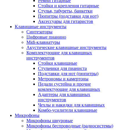
Ремни гитарные
Стойки и крепления гитарные
Стулья, табуреты, банкетки
Пюпитры (подставки для нот)
Аксессуары для гитаристов
Клавишные инструменты
Синтезаторы
Цифровые пианино
Midi-клавиатуры
Акустические клавишные инструменты
Комплектующие для клавишных
инструментов
Стойки клавишные
Стульчики для пианиста
Подставки для нот (пюпитры)
Метрономы и камертоны
Педали сустейна и прочие
комлектующие для клавишных
Адаптеры для клавишных
инструментов
Чехлы и накидки для клавишных
Комбо-усилители клавишные
Микрофоны
Микрофоны шнуровые
Микрофоны беспроводные (радиосистемы)