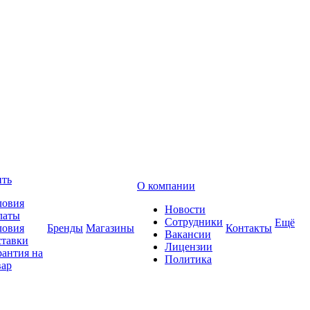
ить
О компании
ловия
Новости
латы
Сотрудники
Ещё
ловия
Бренды
Магазины
Контакты
Вакансии
ставки
Лицензии
рантия на
Политика
вар