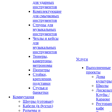
для ударных
инструментов
Комплектующие
для смычковых
инструментов
Струны для
музыкальных
инструментов
Чехлы и кейсы
для
музыкальных
инструментов
Тюнеры,
Услуги
камертоны,
метрономы
Выполненные
Пюпитры
проекты
Стойки,
Дома
крепления,
культуры
подставки
Школы
Стулья и
Дискозал
банкетки
Клубы /
Коммутация
Караоке
Шнуры (готовые)
Ресторан
Кабели (в бухтах)
кафе
Разъемы и