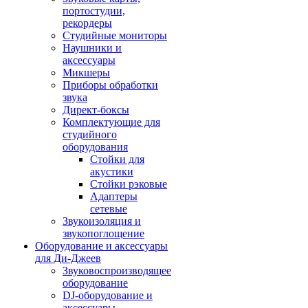
портостудии,
рекордеры
Студийные мониторы
Наушники и
аксессуары
Микшеры
Приборы обработки
звука
Директ-боксы
Комплектующие для
студийного
оборудования
Стойки для
акустики
Стойки рэковые
Адаптеры
сетевые
Звукоизоляция и
звукопоглощение
Оборудование и аксессуары
для Ди-Джеев
Звуковоспроизводящее
оборудование
DJ-оборудование и
аксессуары