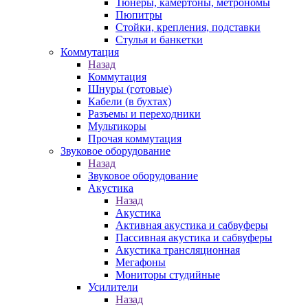
Тюнеры, камертоны, метрономы
Пюпитры
Стойки, крепления, подставки
Стулья и банкетки
Коммутация
Назад
Коммутация
Шнуры (готовые)
Кабели (в бухтах)
Разъемы и переходники
Мультикоры
Прочая коммутация
Звуковое оборудование
Назад
Звуковое оборудование
Акустика
Назад
Акустика
Активная акустика и сабвуферы
Пассивная акустика и сабвуферы
Акустика трансляционная
Мегафоны
Мониторы студийные
Усилители
Назад