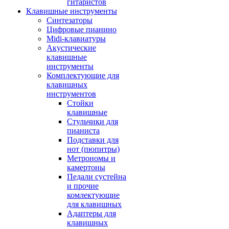
гитаристов
Клавишные инструменты
Синтезаторы
Цифровые пианино
Midi-клавиатуры
Акустические
клавишные
инструменты
Комплектующие для
клавишных
инструментов
Стойки
клавишные
Стульчики для
пианиста
Подставки для
нот (пюпитры)
Метрономы и
камертоны
Педали сустейна
и прочие
комлектующие
для клавишных
Адаптеры для
клавишных