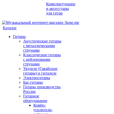
Комплектующие
и аксессуары
для гитар
Каталог
Гитары
Акустические гитары
с металлическими
струнами
Классические гитары
с нейлоновыми
струнами
Укулеле (Гавайские
гитары) и гиталеле
Электрогитары
Бас-гитары
Гитары производства
России
Гитарное
оборудование
Комбо-
усилители,