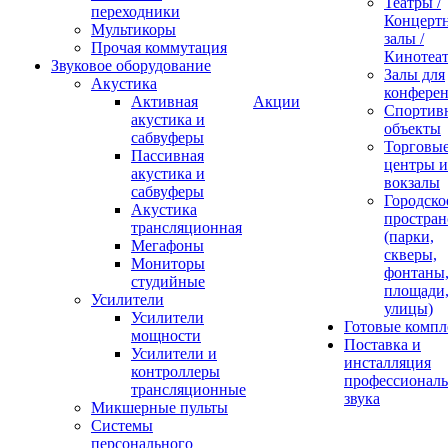
Театры /
переходники
Концерт
Мультикоры
залы /
Прочая коммутация
Кинотеа
Звуковое оборудование
Залы для
Акустика
конфере
Активная
Акции
Спортив
акустика и
объекты
сабвуферы
Торговы
Пассивная
центры и
акустика и
вокзалы
сабвуферы
Городско
Акустика
простран
трансляционная
(парки,
Мегафоны
скверы,
Мониторы
фонтаны
студийные
площади
Усилители
улицы)
Усилители
Готовые компл
мощности
Поставка и
Усилители и
инсталляция
контроллеры
профессиональ
трансляционные
звука
Микшерные пульты
Системы
персонального