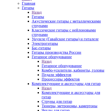
Главная
Гитары
Назад
Гитары
Акустические гитары с металлическими
струнами
Классические гитары с нейлоновыми
струнами
Укулеле (Гавайские гитары) и гиталеле
Электрогитары
Бас-гитары
Гитары производства России
Гитарное оборудование
Назад
Гитарное оборудование
Комбо-усилители, кабинеты, головы
Педали эффектов
Процессоры эффектов
Комплектующие и аксессуары для гитар
Назад
Комплектующие и аксессуары для
гитар
Струны для гитар
Тюнеры, метрономы, камертоны
Чехлы для гитар