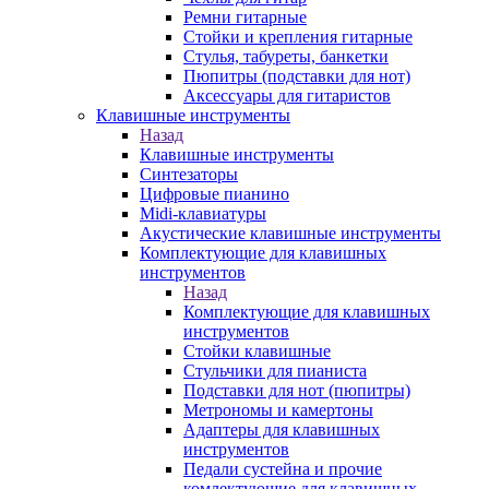
Ремни гитарные
Стойки и крепления гитарные
Стулья, табуреты, банкетки
Пюпитры (подставки для нот)
Аксессуары для гитаристов
Клавишные инструменты
Назад
Клавишные инструменты
Синтезаторы
Цифровые пианино
Midi-клавиатуры
Акустические клавишные инструменты
Комплектующие для клавишных
инструментов
Назад
Комплектующие для клавишных
инструментов
Стойки клавишные
Стульчики для пианиста
Подставки для нот (пюпитры)
Метрономы и камертоны
Адаптеры для клавишных
инструментов
Педали сустейна и прочие
комлектующие для клавишных