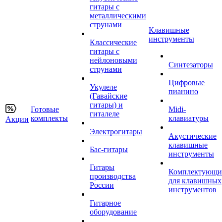
гитары с
металлическими
струнами
Клавишные
инструменты
Классические
гитары с
нейлоновыми
Синтезаторы
струнами
Цифровые
Укулеле
пианино
(Гавайские
гитары) и
Готовые
Midi-
гиталеле
комплекты
клавиатуры
Акции
Электрогитары
Акустические
клавишные
Бас-гитары
инструменты
Гитары
Комплектующи
производства
для клавишных
России
инструментов
Гитарное
оборудование