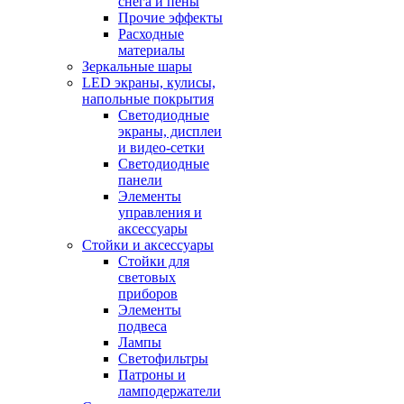
снега и пены
Прочие эффекты
Расходные
материалы
Зеркальные шары
LED экраны, кулисы,
напольные покрытия
Светодиодные
экраны, дисплеи
и видео-сетки
Светодиодные
панели
Элементы
управления и
аксессуары
Стойки и аксессуары
Стойки для
световых
приборов
Элементы
подвеса
Лампы
Светофильтры
Патроны и
ламподержатели