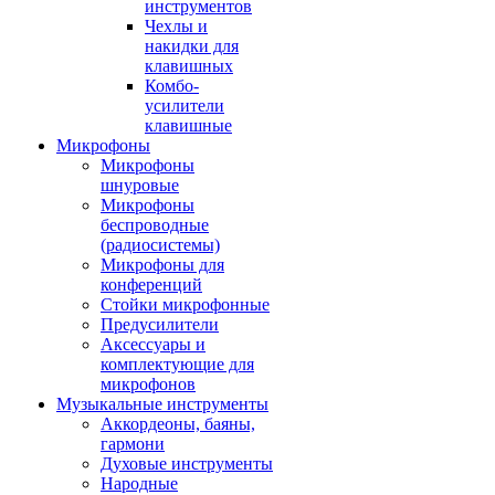
инструментов
Чехлы и
накидки для
клавишных
Комбо-
усилители
клавишные
Микрофоны
Микрофоны
шнуровые
Микрофоны
беспроводные
(радиосистемы)
Микрофоны для
конференций
Стойки микрофонные
Предусилители
Аксессуары и
комплектующие для
микрофонов
Музыкальные инструменты
Аккордеоны, баяны,
гармони
Духовые инструменты
Народные