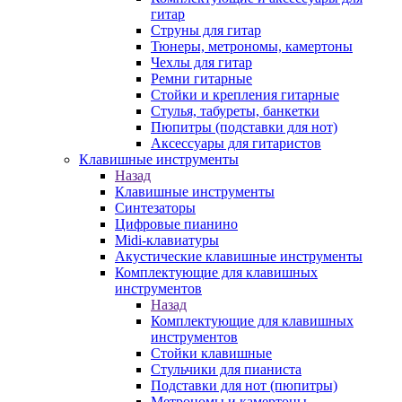
гитар
Струны для гитар
Тюнеры, метрономы, камертоны
Чехлы для гитар
Ремни гитарные
Стойки и крепления гитарные
Стулья, табуреты, банкетки
Пюпитры (подставки для нот)
Аксессуары для гитаристов
Клавишные инструменты
Назад
Клавишные инструменты
Синтезаторы
Цифровые пианино
Midi-клавиатуры
Акустические клавишные инструменты
Комплектующие для клавишных
инструментов
Назад
Комплектующие для клавишных
инструментов
Стойки клавишные
Стульчики для пианиста
Подставки для нот (пюпитры)
Метрономы и камертоны