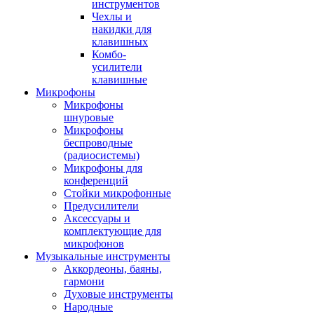
инструментов
Чехлы и
накидки для
клавишных
Комбо-
усилители
клавишные
Микрофоны
Микрофоны
шнуровые
Микрофоны
беспроводные
(радиосистемы)
Микрофоны для
конференций
Стойки микрофонные
Предусилители
Аксессуары и
комплектующие для
микрофонов
Музыкальные инструменты
Аккордеоны, баяны,
гармони
Духовые инструменты
Народные