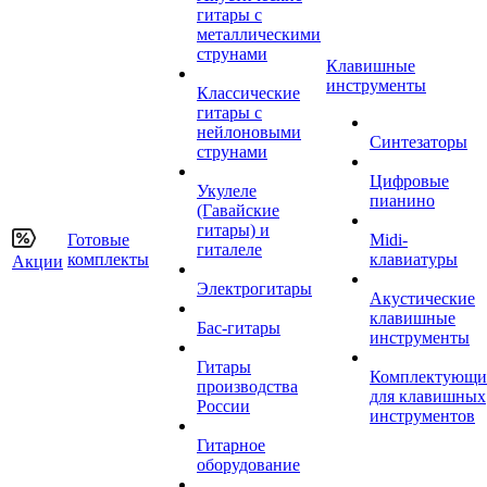
гитары с
металлическими
струнами
Клавишные
инструменты
Классические
гитары с
нейлоновыми
Синтезаторы
струнами
Цифровые
Укулеле
пианино
(Гавайские
гитары) и
Готовые
Midi-
гиталеле
комплекты
клавиатуры
Акции
Электрогитары
Акустические
клавишные
Бас-гитары
инструменты
Гитары
Комплектующи
производства
для клавишных
России
инструментов
Гитарное
оборудование