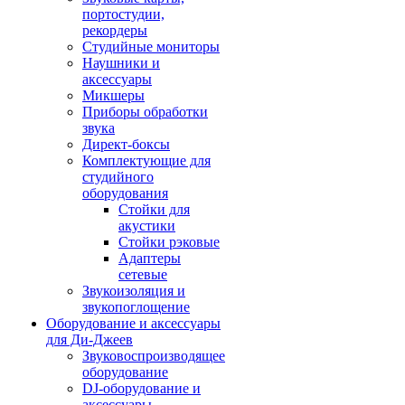
портостудии,
рекордеры
Студийные мониторы
Наушники и
аксессуары
Микшеры
Приборы обработки
звука
Директ-боксы
Комплектующие для
студийного
оборудования
Стойки для
акустики
Стойки рэковые
Адаптеры
сетевые
Звукоизоляция и
звукопоглощение
Оборудование и аксессуары
для Ди-Джеев
Звуковоспроизводящее
оборудование
DJ-оборудование и
аксессуары