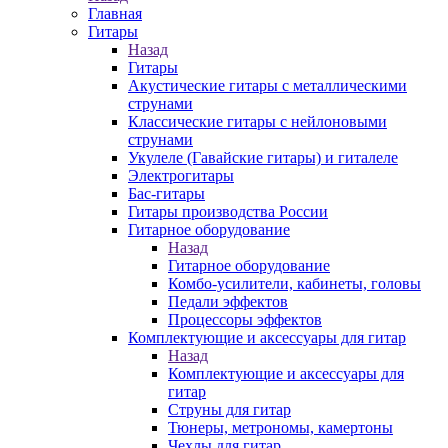
Главная
Гитары
Назад
Гитары
Акустические гитары с металлическими
струнами
Классические гитары с нейлоновыми
струнами
Укулеле (Гавайские гитары) и гиталеле
Электрогитары
Бас-гитары
Гитары производства России
Гитарное оборудование
Назад
Гитарное оборудование
Комбо-усилители, кабинеты, головы
Педали эффектов
Процессоры эффектов
Комплектующие и аксессуары для гитар
Назад
Комплектующие и аксессуары для
гитар
Струны для гитар
Тюнеры, метрономы, камертоны
Чехлы для гитар