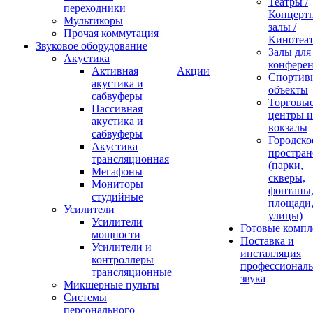
Театры /
переходники
Концерт
Мультикоры
залы /
Прочая коммутация
Кинотеа
Звуковое оборудование
Залы для
Акустика
конфере
Активная
Акции
Спортив
акустика и
объекты
сабвуферы
Торговы
Пассивная
центры и
акустика и
вокзалы
сабвуферы
Городско
Акустика
простран
трансляционная
(парки,
Мегафоны
скверы,
Мониторы
фонтаны
студийные
площади
Усилители
улицы)
Усилители
Готовые компл
мощности
Поставка и
Усилители и
инсталляция
контроллеры
профессиональ
трансляционные
звука
Микшерные пульты
Системы
персонального