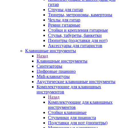
гитар
Струны для гитар
Тюнеры, метрономы, камертоны
Чехлы для гитар
Ремни гитарные
Стойки и крепления гитарные
Стулья, табуреты, банкетки
Пюпитры (подставки для нот)
Аксессуары для гитаристов
Клавишные инструменты
Назад
Клавишные инструменты
Синтезаторы
Цифровые пианино
Midi-клавиатуры
Акустические клавишные инструменты
Комплектующие для клавишных
инструментов
Назад
Комплектующие для клавишных
инструментов
Стойки клавишные
Стульчики для пианиста
Подставки для нот (пюпитры)
Метрономы и камертоны