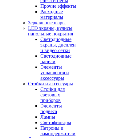
снега и пены
Прочие эффекты
Расходные
материалы
Зеркальные шары
LED экраны, кулисы,
напольные покрытия
Светодиодные
экраны, дисплеи
и видео-сетки
Светодиодные
панели
Элементы
управления и
аксессуары
Стойки и аксессуары
Стойки для
световых
приборов
Элементы
подвеса
Лампы
Светофильтры
Патроны и
ламподержатели