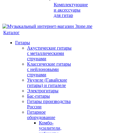
Комплектующие
и аксессуары
для гитар
Каталог
Гитары
Акустические гитары
с металлическими
струнами
Классические гитары
с нейлоновыми
струнами
Укулеле (Гавайские
гитары) и гиталеле
Электрогитары
Бас-гитары
Гитары производства
России
Гитарное
оборудование
Комбо-
усилители,