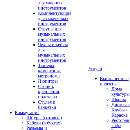
для ударных
инструментов
Комплектующие
для смычковых
инструментов
Струны для
музыкальных
инструментов
Чехлы и кейсы
для
музыкальных
инструментов
Тюнеры,
Услуги
камертоны,
метрономы
Выполненные
Пюпитры
проекты
Стойки,
Дома
крепления,
культуры
подставки
Школы
Стулья и
Дискозал
банкетки
Клубы /
Коммутация
Караоке
Шнуры (готовые)
Ресторан
Кабели (в бухтах)
кафе
Разъемы и