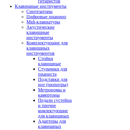
гитаристов
Клавишные инструменты
Синтезаторы
Цифровые пианино
Midi-клавиатуры
Акустические
клавишные
инструменты
Комплектующие для
клавишных
инструментов
Стойки
клавишные
Стульчики для
пианиста
Подставки для
нот (пюпитры)
Метрономы и
камертоны
Педали сустейна
и прочие
комлектующие
для клавишных
Адаптеры для
клавишных