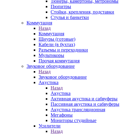
Тюнеры, камертоны, метрономы
Пюпитры
Стойки, крепления, подставки
Стулья и банкетки
Коммутация
Назад
Коммутация
Шнуры (готовые)
Кабели (в бухтах)
Разъемы и переходники
Мультикоры
Прочая коммутация
Звуковое оборудование
Назад
Звуковое оборудование
Акустика
Назад
Акустика
Активная акустика и сабвуферы
Пассивная акустика и сабвуферы
Акустика трансляционная
Мегафоны
Мониторы студийные
Усилители
Назад