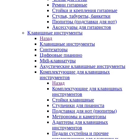
Ремни гитарные
Стойки и крепления гитарные
Стулья, табуреты, банкетки
Пюпитры (подставки для нот)
Аксессуары для гитаристов
Клавишные инструменты
Назад
Клавишные инструменты
Синтезаторы
Цифровые пианино
Midi-клавиатуры
Акустические клавишные инструменты
Комплектующие для клавишных
инструментов
Назад
Комплектующие для клавишных
инструментов
Стойки клавишные
Стульчики для пианиста
Подставки для нот (пюпитры)
Метрономы и камертоны
Адаптеры для клавишных
инструментов
Педали сустейна и прочие
комлектующие для клавишных