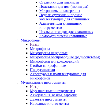
Стульчики для пианиста
Подставки для нот (пюпитры)
Метрономы и камертоны
Педали сустейна и прочие
комлектующие для клавишных
Адаптеры для клавишных
инструментов
Чехлы и накидки для клавишных
Комбо-усилители клавишные
Микрофоны
Назад
Микрофоны
Микрофоны шнуровые
Микрофоны беспроводные (радиосистемы)
Микрофоны для конференций
Стойки микрофонные
Предусилители
Аксессуары и комплектующие для
микрофонов
Музыкальные инструменты
Назад
Музыкальные инструменты
Аккордеоны, баяны, гармони
Духовые инструменты
Народные инструменты