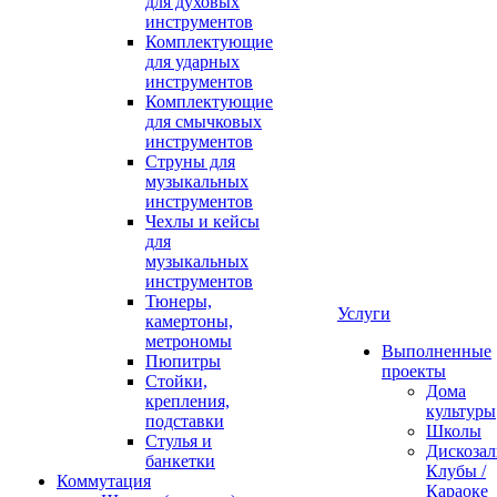
для духовых
инструментов
Комплектующие
для ударных
инструментов
Комплектующие
для смычковых
инструментов
Струны для
музыкальных
инструментов
Чехлы и кейсы
для
музыкальных
инструментов
Тюнеры,
Услуги
камертоны,
метрономы
Выполненные
Пюпитры
проекты
Стойки,
Дома
крепления,
культуры
подставки
Школы
Стулья и
Дискозал
банкетки
Клубы /
Коммутация
Караоке