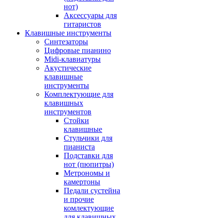
нот)
Аксессуары для
гитаристов
Клавишные инструменты
Синтезаторы
Цифровые пианино
Midi-клавиатуры
Акустические
клавишные
инструменты
Комплектующие для
клавишных
инструментов
Стойки
клавишные
Стульчики для
пианиста
Подставки для
нот (пюпитры)
Метрономы и
камертоны
Педали сустейна
и прочие
комлектующие
для клавишных