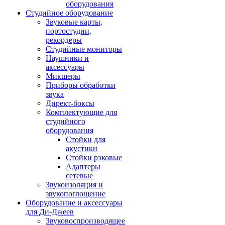
оборудования
Студийное оборудование
Звуковые карты,
портостудии,
рекордеры
Студийные мониторы
Наушники и
аксессуары
Микшеры
Приборы обработки
звука
Директ-боксы
Комплектующие для
студийного
оборудования
Стойки для
акустики
Стойки рэковые
Адаптеры
сетевые
Звукоизоляция и
звукопоглощение
Оборудование и аксессуары
для Ди-Джеев
Звуковоспроизводящее