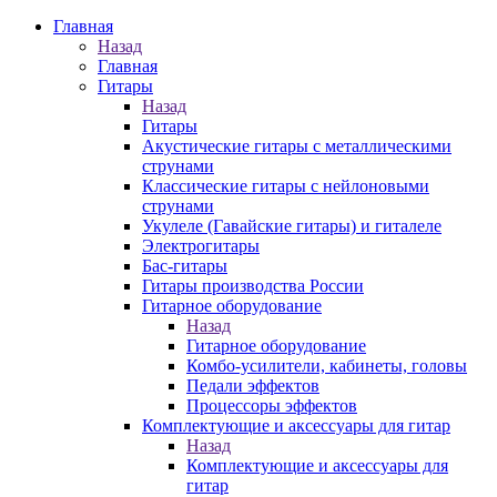
Главная
Назад
Главная
Гитары
Назад
Гитары
Акустические гитары с металлическими
струнами
Классические гитары с нейлоновыми
струнами
Укулеле (Гавайские гитары) и гиталеле
Электрогитары
Бас-гитары
Гитары производства России
Гитарное оборудование
Назад
Гитарное оборудование
Комбо-усилители, кабинеты, головы
Педали эффектов
Процессоры эффектов
Комплектующие и аксессуары для гитар
Назад
Комплектующие и аксессуары для
гитар