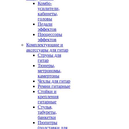
Комбо-
усилители,
кабинеты,
головы
Педали
эффектов
Процессоры
эффектов
Комплектующие и
аксессуары для гитар
Струны для
гитар
Тюнеры,
метрономы,
камертоны
Чехлы для гитар
Ремни гитарные
Стойки и
крепления
гитарные
Стулья,
табуреты,
банкетки
Пюпитры
(подставки для