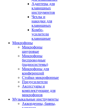
Адаптеры для
клавишных
инструментов
Чехлы и
накидки для
клавишных
Комбо-
усилители
клавишные
Микрофоны
Микрофоны
шнуровые
Микрофоны
беспроводные
(радиосистемы)
Микрофоны для
конференций
Стойки микрофонные
Предусилители
Аксессуары и
комплектующие для
микрофонов
Музыкальные инструменты
Аккордеоны, баяны,
гармони