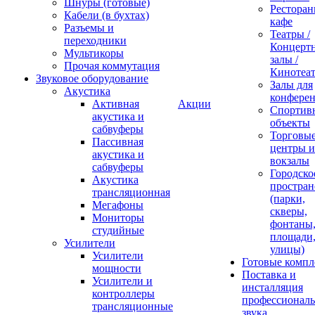
Шнуры (готовые)
Ресторан
Кабели (в бухтах)
кафе
Разъемы и
Театры /
переходники
Концерт
Мультикоры
залы /
Прочая коммутация
Кинотеа
Звуковое оборудование
Залы для
Акустика
конфере
Активная
Акции
Спортив
акустика и
объекты
сабвуферы
Торговы
Пассивная
центры и
акустика и
вокзалы
сабвуферы
Городско
Акустика
простран
трансляционная
(парки,
Мегафоны
скверы,
Мониторы
фонтаны
студийные
площади
Усилители
улицы)
Усилители
Готовые компл
мощности
Поставка и
Усилители и
инсталляция
контроллеры
профессиональ
трансляционные
звука