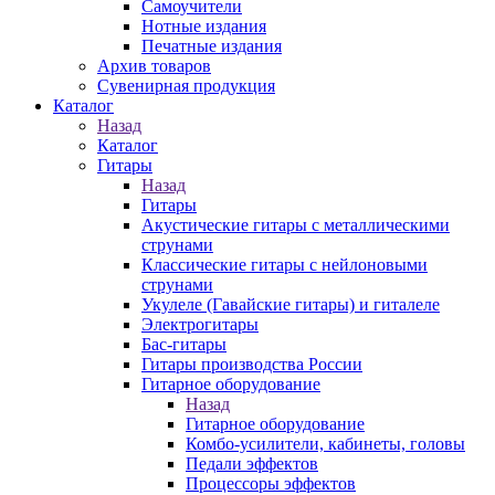
Самоучители
Нотные издания
Печатные издания
Архив товаров
Сувенирная продукция
Каталог
Назад
Каталог
Гитары
Назад
Гитары
Акустические гитары с металлическими
струнами
Классические гитары с нейлоновыми
струнами
Укулеле (Гавайские гитары) и гиталеле
Электрогитары
Бас-гитары
Гитары производства России
Гитарное оборудование
Назад
Гитарное оборудование
Комбо-усилители, кабинеты, головы
Педали эффектов
Процессоры эффектов