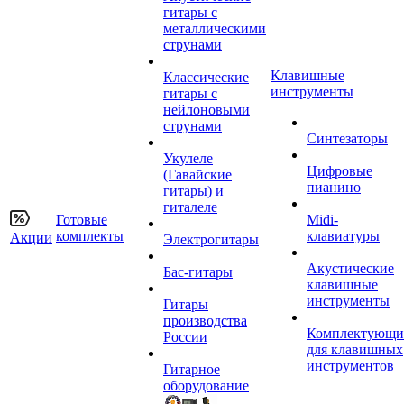
гитары с
металлическими
струнами
Клавишные
Классические
инструменты
гитары с
нейлоновыми
струнами
Синтезаторы
Укулеле
Цифровые
(Гавайские
пианино
гитары) и
гиталеле
Готовые
Midi-
комплекты
клавиатуры
Акции
Электрогитары
Акустические
Бас-гитары
клавишные
инструменты
Гитары
производства
Комплектующи
России
для клавишных
инструментов
Гитарное
оборудование