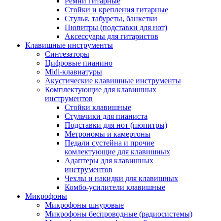
Ремни гитарные
Стойки и крепления гитарные
Стулья, табуреты, банкетки
Пюпитры (подставки для нот)
Аксессуары для гитаристов
Клавишные инструменты
Синтезаторы
Цифровые пианино
Midi-клавиатуры
Акустические клавишные инструменты
Комплектующие для клавишных
инструментов
Стойки клавишные
Стульчики для пианиста
Подставки для нот (пюпитры)
Метрономы и камертоны
Педали сустейна и прочие
комлектующие для клавишных
Адаптеры для клавишных
инструментов
Чехлы и накидки для клавишных
Комбо-усилители клавишные
Микрофоны
Микрофоны шнуровые
Микрофоны беспроводные (радиосистемы)