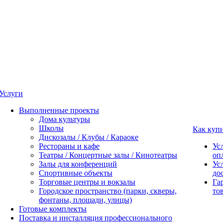
Услуги
Выполненные проекты
Дома культуры
Школы
Как куп
Дискозалы / Клубы / Караоке
Рестораны и кафе
Ус
Театры / Концертные залы / Кинотеатры
оп
Залы для конференций
Ус
Спортивные объекты
до
Торговые центры и вокзалы
Га
Городское пространство (парки, скверы,
то
фонтаны, площади, улицы)
Готовые комплекты
Поставка и инсталляция профессионального