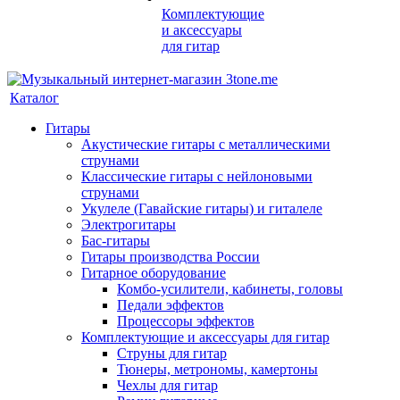
Комплектующие
и аксессуары
для гитар
Каталог
Гитары
Акустические гитары с металлическими
струнами
Классические гитары с нейлоновыми
струнами
Укулеле (Гавайские гитары) и гиталеле
Электрогитары
Бас-гитары
Гитары производства России
Гитарное оборудование
Комбо-усилители, кабинеты, головы
Педали эффектов
Процессоры эффектов
Комплектующие и аксессуары для гитар
Струны для гитар
Тюнеры, метрономы, камертоны
Чехлы для гитар