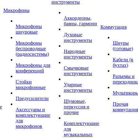
инструменты
Микрофоны
Аккордеоны,
баяны, гармони
Микрофоны
Коммутация
шнуровые
Духовые
инструменты
Микрофоны
Шнуры
беспроводные
(готовые)
Народные
(радиосистемы)
инструменты
Кабели (в
Микрофоны для
бухтах)
Смычковые
конференций
инструменты
Разъемы и
Стойки
переходник
Ударные
микрофонные
инструменты
Мультикор
Предусилители
Шумовые,
Прочая
е
перкуссия и
Аксессуары и
коммутация
прочие
комплектующие
для
Комплектующие
микрофонов
для
музыкальных