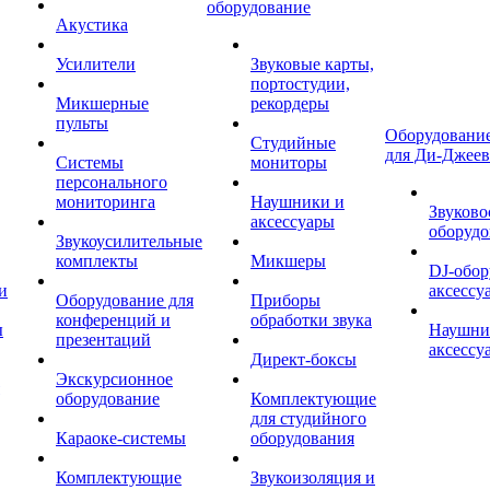
оборудование
Акустика
Усилители
Звуковые карты,
портостудии,
Микшерные
рекордеры
пульты
Оборудование
Студийные
для Ди-Джеев
Системы
мониторы
персонального
мониторинга
Наушники и
Звуково
аксессуары
оборудо
Звукоусилительные
комплекты
Микшеры
DJ-обор
и
аксессу
Оборудование для
Приборы
конференций и
обработки звука
ы
Наушни
презентаций
аксессу
Директ-боксы
Экскурсионное
оборудование
Комплектующие
для студийного
Караоке-системы
оборудования
Комплектующие
Звукоизоляция и