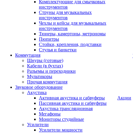
Комплектующие для смычковых
инструментов
Струны для музыкальных
инструментов
Чехлы и кейсы для музыкальных
инструментов
Тюнеры, камертоны, метрономы
Пюпитры
Стойки, крепления, подставки
Стулья и банкетки
Коммутация
Шнуры (готовые)
Кабели (в бухтах)
Разъемы и переходники
Мультикоры
Прочая коммутация
Звуковое оборудование
Акустика
Активная акустика и сабвуферы
Акции
Пассивная акустика и сабвуферы
Акустика трансляционная
Мегафоны
Мониторы студийные
Усилители
Усилители мощности