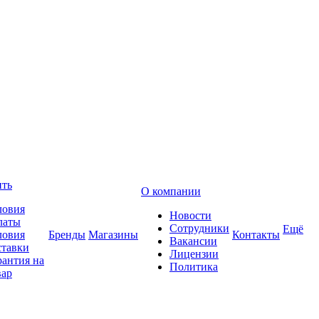
ить
О компании
ловия
Новости
латы
Сотрудники
Ещё
ловия
Бренды
Магазины
Контакты
Вакансии
ставки
Лицензии
рантия на
Политика
вар