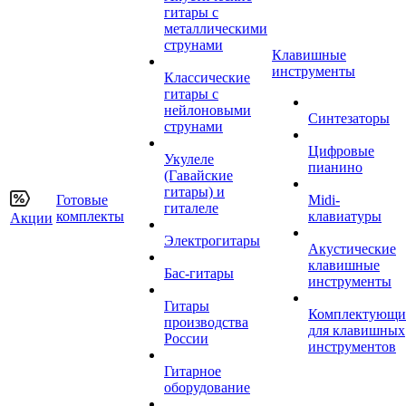
гитары с
металлическими
струнами
Клавишные
инструменты
Классические
гитары с
нейлоновыми
Синтезаторы
струнами
Цифровые
Укулеле
пианино
(Гавайские
гитары) и
Готовые
Midi-
гиталеле
комплекты
клавиатуры
Акции
Электрогитары
Акустические
клавишные
Бас-гитары
инструменты
Гитары
Комплектующи
производства
для клавишных
России
инструментов
Гитарное
оборудование