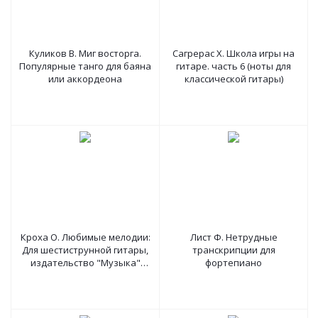
Куликов В. Миг восторга.
Сагрерас Х. Школа игры на
Популярные танго для баяна
гитаре. часть 6 (ноты для
или аккордеона
классической гитары)
Кроха О. Любимые мелодии:
Лист Ф. Нетрудные
Для шестиструнной гитары,
транскрипции для
издательство "Музыка"
фортепиано
Москва