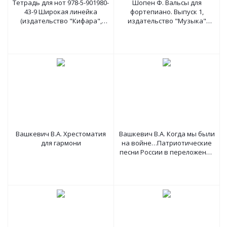
Тетрадь для нот 978-5-901980-
Шопен Ф. Вальсы для
43-9 Широкая линейка
фортепиано. Выпуск 1,
(издательство "Кифара",
издательство "Музыка"
Москва)
Москва
Вашкевич В.А. Хрестоматия
Вашкевич В.А. Когда мы были
для гармони
на войне…Патриотические
песни России в переложении
для гармони