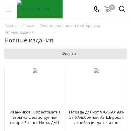
0
Главная
-
Каталог
-
Учебные материалы и литература
-
Нотные издания
Нотные издания
Фильтр
Иванников П. Хрестоматия
Тетрадь для нот 978-5-901980-
игры на шестиструнной
57-6 Альбомная. А5. Широкая
гитаре. 5 класс. Ноты. ДМШ
линейка (издательство
"Кифара", Москва)