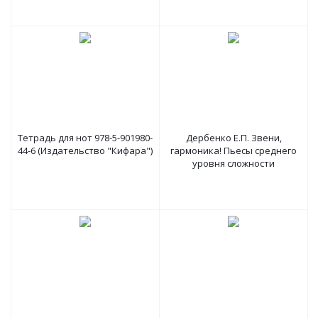
Тетрадь для нот 978-5-901980-
Дербенко Е.П. Звени,
44-6 (Издательство "Кифара")
гармоника! Пьесы среднего
уровня сложности