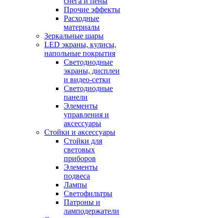
снега и пены
Прочие эффекты
Расходные
материалы
Зеркальные шары
LED экраны, кулисы,
напольные покрытия
Светодиодные
экраны, дисплеи
и видео-сетки
Светодиодные
панели
Элементы
управления и
аксессуары
Стойки и аксессуары
Стойки для
световых
приборов
Элементы
подвеса
Лампы
Светофильтры
Патроны и
ламподержатели