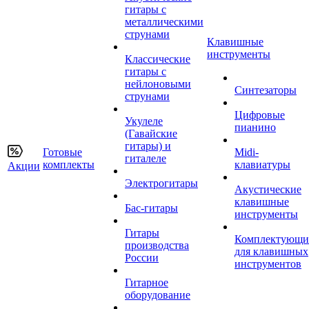
гитары с
металлическими
струнами
Клавишные
инструменты
Классические
гитары с
нейлоновыми
Синтезаторы
струнами
Цифровые
Укулеле
пианино
(Гавайские
гитары) и
Готовые
Midi-
гиталеле
комплекты
клавиатуры
Акции
Электрогитары
Акустические
клавишные
Бас-гитары
инструменты
Гитары
Комплектующи
производства
для клавишных
России
инструментов
Гитарное
оборудование