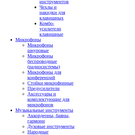
инструментов
Чехлы и
накидки для
клавишных
Комбо-
усилители
клавишные
Микрофоны
Микрофоны
шнуровые
Микрофоны
беспроводные
(радиосистемы)
Микрофоны для
конференций
Стойки микрофонные
Предусилители
Аксессуары и
комплектующие для
микрофонов
Музыкальные инструменты
Аккордеоны, баяны,
гармони
Духовые инструменты
Народные