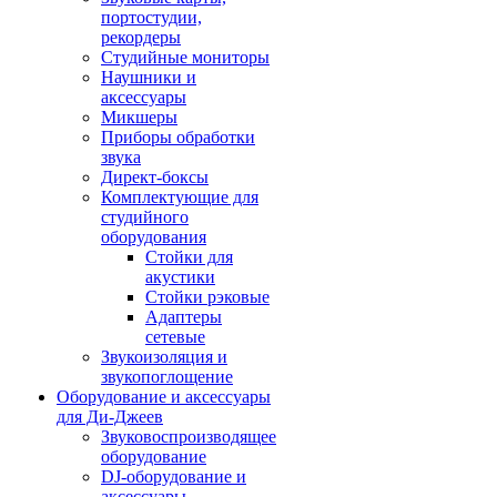
портостудии,
рекордеры
Студийные мониторы
Наушники и
аксессуары
Микшеры
Приборы обработки
звука
Директ-боксы
Комплектующие для
студийного
оборудования
Стойки для
акустики
Стойки рэковые
Адаптеры
сетевые
Звукоизоляция и
звукопоглощение
Оборудование и аксессуары
для Ди-Джеев
Звуковоспроизводящее
оборудование
DJ-оборудование и
аксессуары