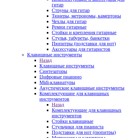
гитар
Струны для гитар
Тюнеры, метрономы, камертоны
Чехлы для гитар
Ремни гитарные
Стойки и крепления гитарные
Стулья, табуреты, банкетки
Пюпитры (подставки для нот)
Аксессуары для гитаристов
Клавишные инструменты
Назад
Клавишные инструменты
Синтезаторы
Цифровые пианино
Midi-клавиатуры
Акустические клавишные инструменты
Комплектующие для клавишных
инструментов
Назад
Комплектующие для клавишных
инструментов
Стойки клавишные
Стульчики для пианиста
Подставки для нот (пюпитры)
Метрономы и камертоны