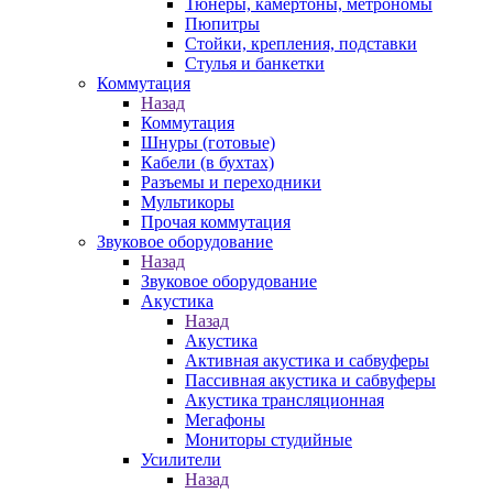
Тюнеры, камертоны, метрономы
Пюпитры
Стойки, крепления, подставки
Стулья и банкетки
Коммутация
Назад
Коммутация
Шнуры (готовые)
Кабели (в бухтах)
Разъемы и переходники
Мультикоры
Прочая коммутация
Звуковое оборудование
Назад
Звуковое оборудование
Акустика
Назад
Акустика
Активная акустика и сабвуферы
Пассивная акустика и сабвуферы
Акустика трансляционная
Мегафоны
Мониторы студийные
Усилители
Назад