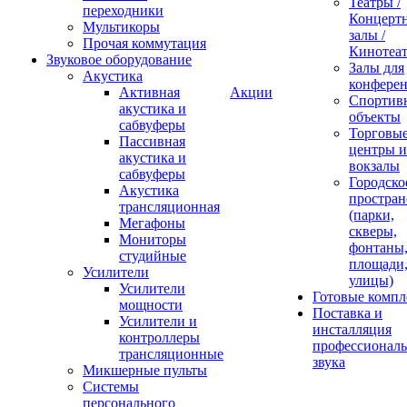
Театры /
переходники
Концерт
Мультикоры
залы /
Прочая коммутация
Кинотеа
Звуковое оборудование
Залы для
Акустика
конфере
Активная
Акции
Спортив
акустика и
объекты
сабвуферы
Торговы
Пассивная
центры и
акустика и
вокзалы
сабвуферы
Городско
Акустика
простран
трансляционная
(парки,
Мегафоны
скверы,
Мониторы
фонтаны
студийные
площади
Усилители
улицы)
Усилители
Готовые компл
мощности
Поставка и
Усилители и
инсталляция
контроллеры
профессиональ
трансляционные
звука
Микшерные пульты
Системы
персонального