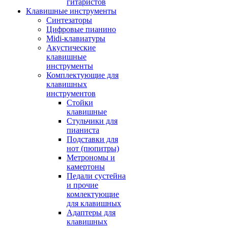
гитаристов
Клавишные инструменты
Синтезаторы
Цифровые пианино
Midi-клавиатуры
Акустические
клавишные
инструменты
Комплектующие для
клавишных
инструментов
Стойки
клавишные
Стульчики для
пианиста
Подставки для
нот (пюпитры)
Метрономы и
камертоны
Педали сустейна
и прочие
комлектующие
для клавишных
Адаптеры для
клавишных