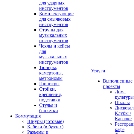
для ударных
инструментов
Комплектующие
для смычковых
инструментов
Струны для
музыкальных
инструментов
Чехлы и кейсы
для
музыкальных
инструментов
Тюнеры,
Услуги
камертоны,
метрономы
Выполненные
Пюпитры
проекты
Стойки,
Дома
крепления,
культуры
подставки
Школы
Стулья и
Дискозал
банкетки
Клубы /
Коммутация
Караоке
Шнуры (готовые)
Ресторан
Кабели (в бухтах)
кафе
Разъемы и