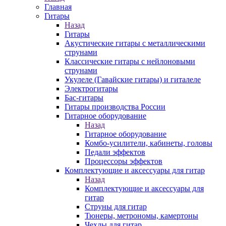
Главная
Гитары
Назад
Гитары
Акустические гитары с металлическими
струнами
Классические гитары с нейлоновыми
струнами
Укулеле (Гавайские гитары) и гиталеле
Электрогитары
Бас-гитары
Гитары производства России
Гитарное оборудование
Назад
Гитарное оборудование
Комбо-усилители, кабинеты, головы
Педали эффектов
Процессоры эффектов
Комплектующие и аксессуары для гитар
Назад
Комплектующие и аксессуары для
гитар
Струны для гитар
Тюнеры, метрономы, камертоны
Чехлы для гитар