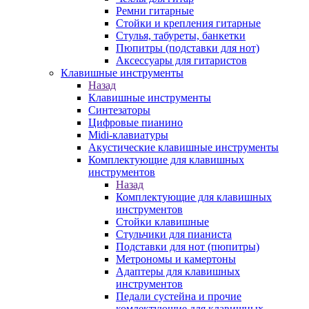
Ремни гитарные
Стойки и крепления гитарные
Стулья, табуреты, банкетки
Пюпитры (подставки для нот)
Аксессуары для гитаристов
Клавишные инструменты
Назад
Клавишные инструменты
Синтезаторы
Цифровые пианино
Midi-клавиатуры
Акустические клавишные инструменты
Комплектующие для клавишных
инструментов
Назад
Комплектующие для клавишных
инструментов
Стойки клавишные
Стульчики для пианиста
Подставки для нот (пюпитры)
Метрономы и камертоны
Адаптеры для клавишных
инструментов
Педали сустейна и прочие
комлектующие для клавишных