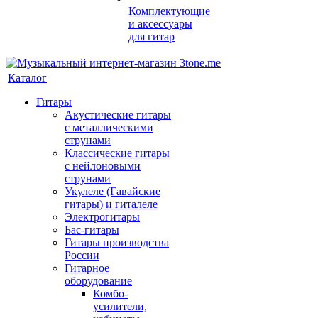
Комплектующие
и аксессуары
для гитар
Каталог
Гитары
Акустические гитары
с металлическими
струнами
Классические гитары
с нейлоновыми
струнами
Укулеле (Гавайские
гитары) и гиталеле
Электрогитары
Бас-гитары
Гитары производства
России
Гитарное
оборудование
Комбо-
усилители,