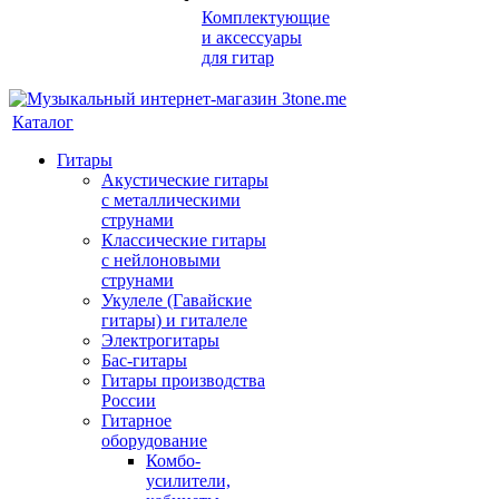
Комплектующие
и аксессуары
для гитар
Каталог
Гитары
Акустические гитары
с металлическими
струнами
Классические гитары
с нейлоновыми
струнами
Укулеле (Гавайские
гитары) и гиталеле
Электрогитары
Бас-гитары
Гитары производства
России
Гитарное
оборудование
Комбо-
усилители,