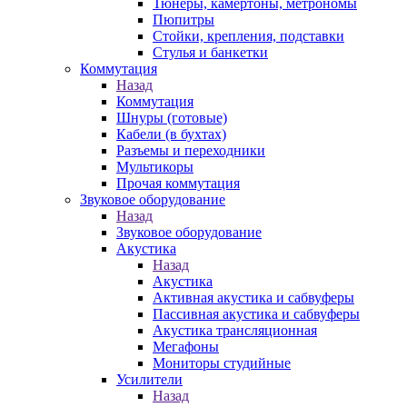
Тюнеры, камертоны, метрономы
Пюпитры
Стойки, крепления, подставки
Стулья и банкетки
Коммутация
Назад
Коммутация
Шнуры (готовые)
Кабели (в бухтах)
Разъемы и переходники
Мультикоры
Прочая коммутация
Звуковое оборудование
Назад
Звуковое оборудование
Акустика
Назад
Акустика
Активная акустика и сабвуферы
Пассивная акустика и сабвуферы
Акустика трансляционная
Мегафоны
Мониторы студийные
Усилители
Назад