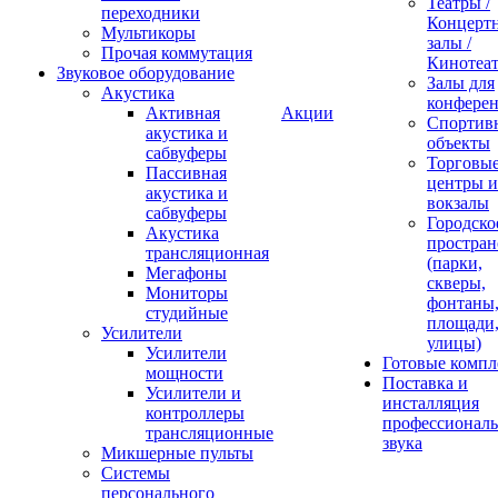
Театры /
переходники
Концерт
Мультикоры
залы /
Прочая коммутация
Кинотеа
Звуковое оборудование
Залы для
Акустика
конфере
Активная
Акции
Спортив
акустика и
объекты
сабвуферы
Торговы
Пассивная
центры и
акустика и
вокзалы
сабвуферы
Городско
Акустика
простран
трансляционная
(парки,
Мегафоны
скверы,
Мониторы
фонтаны
студийные
площади
Усилители
улицы)
Усилители
Готовые компл
мощности
Поставка и
Усилители и
инсталляция
контроллеры
профессиональ
трансляционные
звука
Микшерные пульты
Системы
персонального