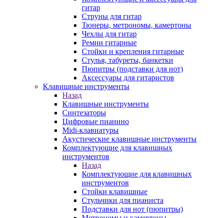
гитар
Струны для гитар
Тюнеры, метрономы, камертоны
Чехлы для гитар
Ремни гитарные
Стойки и крепления гитарные
Стулья, табуреты, банкетки
Пюпитры (подставки для нот)
Аксессуары для гитаристов
Клавишные инструменты
Назад
Клавишные инструменты
Синтезаторы
Цифровые пианино
Midi-клавиатуры
Акустические клавишные инструменты
Комплектующие для клавишных
инструментов
Назад
Комплектующие для клавишных
инструментов
Стойки клавишные
Стульчики для пианиста
Подставки для нот (пюпитры)
Метрономы и камертоны