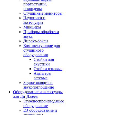
портостудии,
рекордеры
Студийные мониторы
Наушники и
аксессуары
Микшеры
Приборы обработки
звука
Директ-боксы
Комплектующие для
студийного
оборудования
Стойки для
акустики
Стойки рэковые
Адаптеры
сетевые
Звукоизоляция и
звукопоглощение
Оборудование и аксессуары
для Ди-Джеев
Звуковоспроизводящее
оборудование
DJ-оборудование и
аксессуары