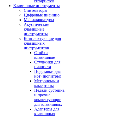
гитаристов
Клавишные инструменты
Синтезаторы
Цифровые пианино
Midi-клавиатуры
Акустические
клавишные
инструменты
Комплектующие для
клавишных
инструментов
Стойки
клавишные
Стульчики для
пианиста
Подставки для
нот (пюпитры)
Метрономы и
камертоны
Педали сустейна
и прочие
комлектующие
для клавишных
Адаптеры для
клавишных