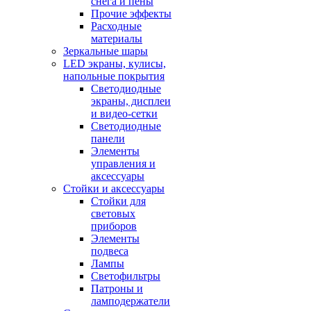
снега и пены
Прочие эффекты
Расходные
материалы
Зеркальные шары
LED экраны, кулисы,
напольные покрытия
Светодиодные
экраны, дисплеи
и видео-сетки
Светодиодные
панели
Элементы
управления и
аксессуары
Стойки и аксессуары
Стойки для
световых
приборов
Элементы
подвеса
Лампы
Светофильтры
Патроны и
ламподержатели