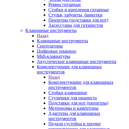
Ремни гитарные
Стойки и крепления гитарные
Стулья, табуреты, банкетки
Пюпитры (подставки для нот)
Аксессуары для гитаристов
Клавишные инструменты
Назад
Клавишные инструменты
Синтезаторы
Цифровые пианино
Midi-клавиатуры
Акустические клавишные инструменты
Комплектующие для клавишных
инструментов
Назад
Комплектующие для клавишных
инструментов
Стойки клавишные
Стульчики для пианиста
Подставки для нот (пюпитры)
Метрономы и камертоны
Адаптеры для клавишных
инструментов
Педали сустейна и прочие
комлектующие для клавишных