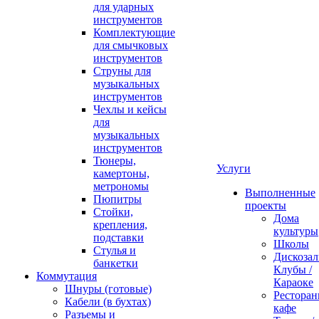
для ударных
инструментов
Комплектующие
для смычковых
инструментов
Струны для
музыкальных
инструментов
Чехлы и кейсы
для
музыкальных
инструментов
Тюнеры,
Услуги
камертоны,
метрономы
Выполненные
Пюпитры
проекты
Стойки,
Дома
крепления,
культуры
подставки
Школы
Стулья и
Дискозал
банкетки
Клубы /
Коммутация
Караоке
Шнуры (готовые)
Ресторан
Кабели (в бухтах)
кафе
Разъемы и