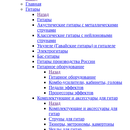
Главная
Гитары
Назад
Гитары
Акустические гитары с металлическими
струнами
Классические гитары с нейлоновыми
струнами
Укулеле (Гавайские гитары) и гиталеле
Электрогитары
Бас-гитары
Гитары производства России
Гитарное оборудование
Назад
Гитарное оборудование
Комбо-усилители, кабинеты, головы
Педали эффектов
Процессоры эффектов
Комплектующие и аксессуары для гитар
Назад
Комплектующие и аксессуары для
гитар
Струны для гитар
Тюнеры, метрономы, камертоны
Чехлы для гитар