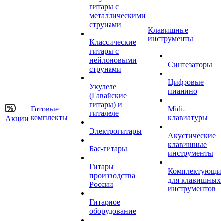
гитары с
металлическими
струнами
Клавишные
инструменты
Классические
гитары с
нейлоновыми
Синтезаторы
струнами
Цифровые
Укулеле
пианино
(Гавайские
гитары) и
Готовые
Midi-
гиталеле
комплекты
клавиатуры
Акции
Электрогитары
Акустические
клавишные
Бас-гитары
инструменты
Гитары
Комплектующи
производства
для клавишных
России
инструментов
Гитарное
оборудование