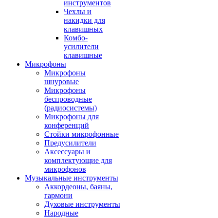
инструментов
Чехлы и
накидки для
клавишных
Комбо-
усилители
клавишные
Микрофоны
Микрофоны
шнуровые
Микрофоны
беспроводные
(радиосистемы)
Микрофоны для
конференций
Стойки микрофонные
Предусилители
Аксессуары и
комплектующие для
микрофонов
Музыкальные инструменты
Аккордеоны, баяны,
гармони
Духовые инструменты
Народные