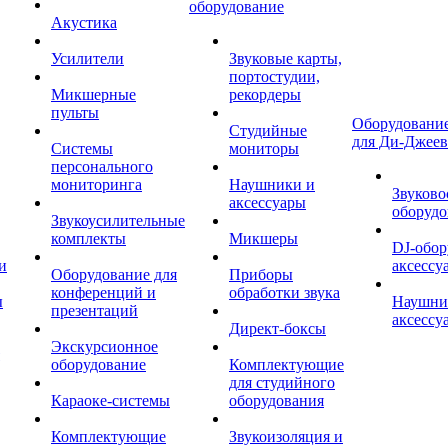
оборудование
Акустика
Усилители
Звуковые карты,
портостудии,
Микшерные
рекордеры
пульты
Оборудование
Студийные
для Ди-Джеев
Системы
мониторы
персонального
мониторинга
Наушники и
Звуково
аксессуары
оборудо
Звукоусилительные
комплекты
Микшеры
DJ-обор
и
аксессу
Оборудование для
Приборы
конференций и
обработки звука
ы
Наушни
презентаций
аксессу
Директ-боксы
Экскурсионное
оборудование
Комплектующие
для студийного
Караоке-системы
оборудования
Комплектующие
Звукоизоляция и