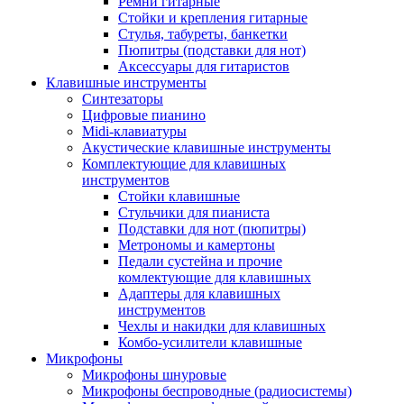
Ремни гитарные
Стойки и крепления гитарные
Стулья, табуреты, банкетки
Пюпитры (подставки для нот)
Аксессуары для гитаристов
Клавишные инструменты
Синтезаторы
Цифровые пианино
Midi-клавиатуры
Акустические клавишные инструменты
Комплектующие для клавишных
инструментов
Стойки клавишные
Стульчики для пианиста
Подставки для нот (пюпитры)
Метрономы и камертоны
Педали сустейна и прочие
комлектующие для клавишных
Адаптеры для клавишных
инструментов
Чехлы и накидки для клавишных
Комбо-усилители клавишные
Микрофоны
Микрофоны шнуровые
Микрофоны беспроводные (радиосистемы)