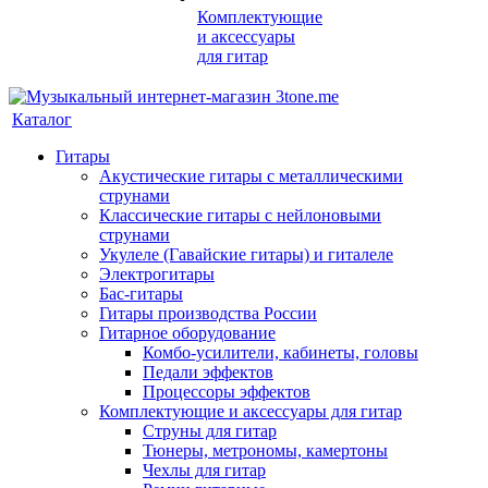
Комплектующие
и аксессуары
для гитар
Каталог
Гитары
Акустические гитары с металлическими
струнами
Классические гитары с нейлоновыми
струнами
Укулеле (Гавайские гитары) и гиталеле
Электрогитары
Бас-гитары
Гитары производства России
Гитарное оборудование
Комбо-усилители, кабинеты, головы
Педали эффектов
Процессоры эффектов
Комплектующие и аксессуары для гитар
Струны для гитар
Тюнеры, метрономы, камертоны
Чехлы для гитар