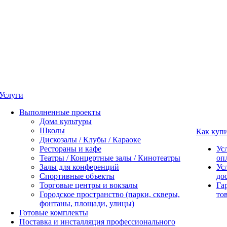
Услуги
Выполненные проекты
Дома культуры
Школы
Как куп
Дискозалы / Клубы / Караоке
Рестораны и кафе
Ус
Театры / Концертные залы / Кинотеатры
оп
Залы для конференций
Ус
Спортивные объекты
до
Торговые центры и вокзалы
Га
Городское пространство (парки, скверы,
то
фонтаны, площади, улицы)
Готовые комплекты
Поставка и инсталляция профессионального