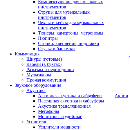
Комплектующие для смычковых
инструментов
Струны для музыкальных
инструментов
Чехлы и кейсы для музыкальных
инструментов
Тюнеры, камертоны, метрономы
Пюпитры
Стойки, крепления, подставки
Стулья и банкетки
Коммутация
Шнуры (готовые)
Кабели (в бухтах)
Разъемы и переходники
Мультикоры
Прочая коммутация
Звуковое оборудование
Акустика
Активная акустика и сабвуферы
Акции
Пассивная акустика и сабвуферы
Акустика трансляционная
Мегафоны
Мониторы студийные
Усилители
Усилители мощности