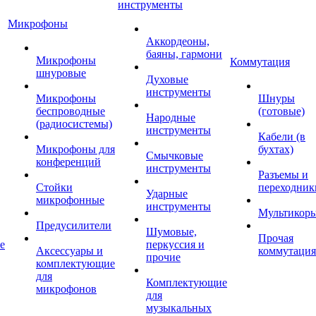
инструменты
Микрофоны
Аккордеоны,
баяны, гармони
Микрофоны
Коммутация
шнуровые
Духовые
инструменты
Микрофоны
Шнуры
беспроводные
(готовые)
Народные
(радиосистемы)
инструменты
Кабели (в
Микрофоны для
бухтах)
Смычковые
конференций
инструменты
Разъемы и
Стойки
переходник
Ударные
микрофонные
инструменты
Мультикор
Предусилители
Шумовые,
Прочая
е
перкуссия и
Аксессуары и
коммутация
прочие
комплектующие
для
Комплектующие
микрофонов
для
музыкальных