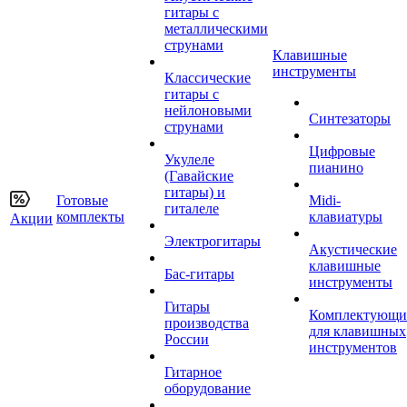
гитары с
металлическими
струнами
Клавишные
инструменты
Классические
гитары с
нейлоновыми
Синтезаторы
струнами
Цифровые
Укулеле
пианино
(Гавайские
гитары) и
Готовые
Midi-
гиталеле
комплекты
клавиатуры
Акции
Электрогитары
Акустические
клавишные
Бас-гитары
инструменты
Гитары
Комплектующи
производства
для клавишных
России
инструментов
Гитарное
оборудование