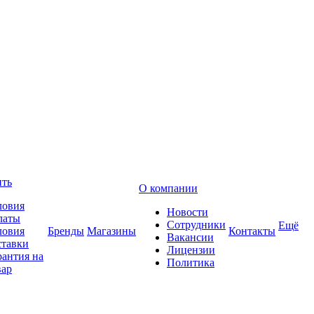
ить
О компании
ловия
Новости
латы
Сотрудники
Ещё
ловия
Бренды
Магазины
Контакты
Вакансии
ставки
Лицензии
рантия на
Политика
вар