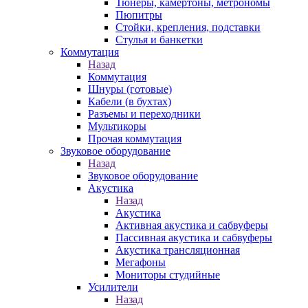
Тюнеры, камертоны, метрономы
Пюпитры
Стойки, крепления, подставки
Стулья и банкетки
Коммутация
Назад
Коммутация
Шнуры (готовые)
Кабели (в бухтах)
Разъемы и переходники
Мультикоры
Прочая коммутация
Звуковое оборудование
Назад
Звуковое оборудование
Акустика
Назад
Акустика
Активная акустика и сабвуферы
Пассивная акустика и сабвуферы
Акустика трансляционная
Мегафоны
Мониторы студийные
Усилители
Назад