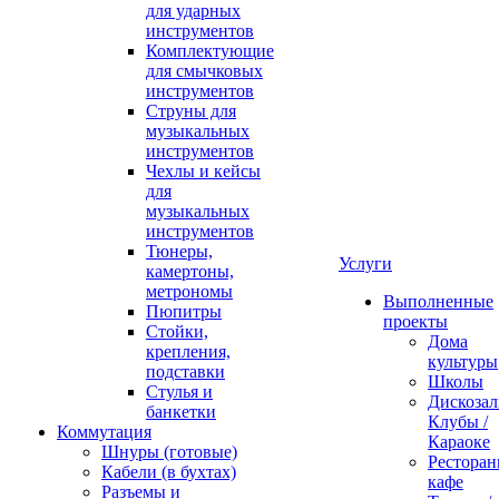
для ударных
инструментов
Комплектующие
для смычковых
инструментов
Струны для
музыкальных
инструментов
Чехлы и кейсы
для
музыкальных
инструментов
Тюнеры,
Услуги
камертоны,
метрономы
Выполненные
Пюпитры
проекты
Стойки,
Дома
крепления,
культуры
подставки
Школы
Стулья и
Дискозал
банкетки
Клубы /
Коммутация
Караоке
Шнуры (готовые)
Ресторан
Кабели (в бухтах)
кафе
Разъемы и