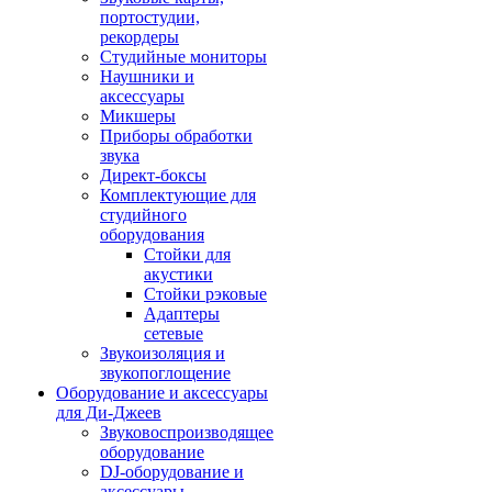
портостудии,
рекордеры
Студийные мониторы
Наушники и
аксессуары
Микшеры
Приборы обработки
звука
Директ-боксы
Комплектующие для
студийного
оборудования
Стойки для
акустики
Стойки рэковые
Адаптеры
сетевые
Звукоизоляция и
звукопоглощение
Оборудование и аксессуары
для Ди-Джеев
Звуковоспроизводящее
оборудование
DJ-оборудование и
аксессуары