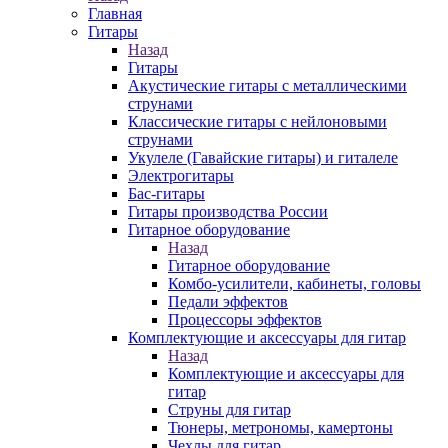
Главная
Гитары
Назад
Гитары
Акустические гитары с металлическими
струнами
Классические гитары с нейлоновыми
струнами
Укулеле (Гавайские гитары) и гиталеле
Электрогитары
Бас-гитары
Гитары производства России
Гитарное оборудование
Назад
Гитарное оборудование
Комбо-усилители, кабинеты, головы
Педали эффектов
Процессоры эффектов
Комплектующие и аксессуары для гитар
Назад
Комплектующие и аксессуары для
гитар
Струны для гитар
Тюнеры, метрономы, камертоны
Чехлы для гитар