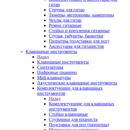
гитар
Струны для гитар
Тюнеры, метрономы, камертоны
Чехлы для гитар
Ремни гитарные
Стойки и крепления гитарные
Стулья, табуреты, банкетки
Пюпитры (подставки для нот)
Аксессуары для гитаристов
Клавишные инструменты
Назад
Клавишные инструменты
Синтезаторы
Цифровые пианино
Midi-клавиатуры
Акустические клавишные инструменты
Комплектующие для клавишных
инструментов
Назад
Комплектующие для клавишных
инструментов
Стойки клавишные
Стульчики для пианиста
Подставки для нот (пюпитры)
Метрономы и камертоны