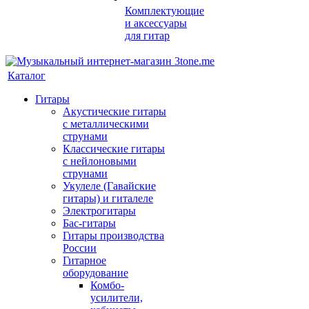
Комплектующие
и аксессуары
для гитар
Каталог
Гитары
Акустические гитары
с металлическими
струнами
Классические гитары
с нейлоновыми
струнами
Укулеле (Гавайские
гитары) и гиталеле
Электрогитары
Бас-гитары
Гитары производства
России
Гитарное
оборудование
Комбо-
усилители,