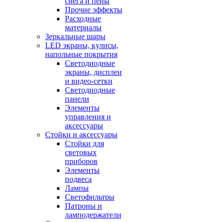
снега и пены
Прочие эффекты
Расходные
материалы
Зеркальные шары
LED экраны, кулисы,
напольные покрытия
Светодиодные
экраны, дисплеи
и видео-сетки
Светодиодные
панели
Элементы
управления и
аксессуары
Стойки и аксессуары
Стойки для
световых
приборов
Элементы
подвеса
Лампы
Светофильтры
Патроны и
ламподержатели