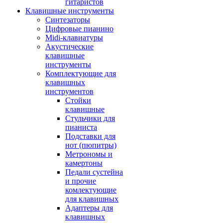
гитаристов
Клавишные инструменты
Синтезаторы
Цифровые пианино
Midi-клавиатуры
Акустические
клавишные
инструменты
Комплектующие для
клавишных
инструментов
Стойки
клавишные
Стульчики для
пианиста
Подставки для
нот (пюпитры)
Метрономы и
камертоны
Педали сустейна
и прочие
комлектующие
для клавишных
Адаптеры для
клавишных