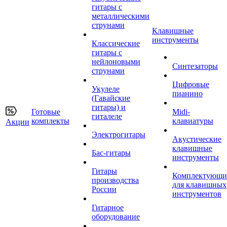
гитары с
металлическими
струнами
Клавишные
инструменты
Классические
гитары с
нейлоновыми
Синтезаторы
струнами
Цифровые
Укулеле
пианино
(Гавайские
гитары) и
Готовые
Midi-
гиталеле
комплекты
клавиатуры
Акции
Электрогитары
Акустические
клавишные
Бас-гитары
инструменты
Гитары
Комплектующи
производства
для клавишных
России
инструментов
Гитарное
оборудование