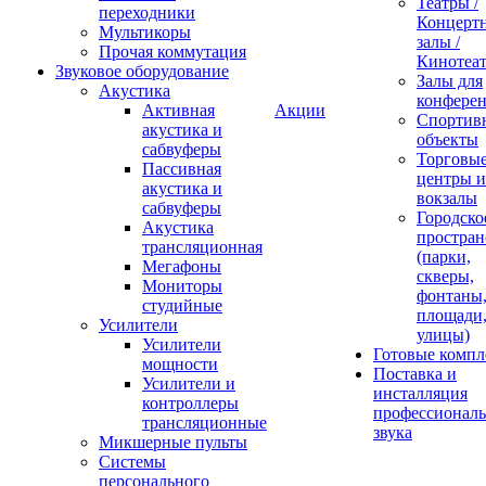
Театры /
переходники
Концерт
Мультикоры
залы /
Прочая коммутация
Кинотеа
Звуковое оборудование
Залы для
Акустика
конфере
Активная
Акции
Спортив
акустика и
объекты
сабвуферы
Торговы
Пассивная
центры и
акустика и
вокзалы
сабвуферы
Городско
Акустика
простран
трансляционная
(парки,
Мегафоны
скверы,
Мониторы
фонтаны
студийные
площади
Усилители
улицы)
Усилители
Готовые компл
мощности
Поставка и
Усилители и
инсталляция
контроллеры
профессиональ
трансляционные
звука
Микшерные пульты
Системы
персонального