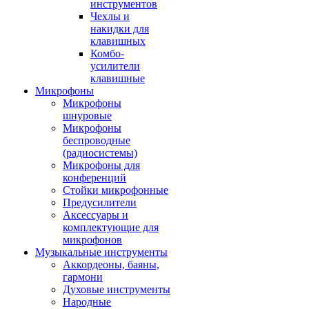
инструментов
Чехлы и
накидки для
клавишных
Комбо-
усилители
клавишные
Микрофоны
Микрофоны
шнуровые
Микрофоны
беспроводные
(радиосистемы)
Микрофоны для
конференций
Стойки микрофонные
Предусилители
Аксессуары и
комплектующие для
микрофонов
Музыкальные инструменты
Аккордеоны, баяны,
гармони
Духовые инструменты
Народные