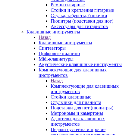
Ремни гитарные
Стойки и крепления гитарные
Стулья, табуреты, банкетки
Пюпитры (подставки для нот)
Аксессуары для гитаристов
Клавишные инструменты
Назад
Клавишные инструменты
Синтезаторы
Цифровые пианино
Midi-клавиатуры
Акустические клавишные инструменты
Комплектующие для клавишных
инструментов
Назад
Комплектующие для клавишных
инструментов
Стойки клавишные
Стульчики для пианиста
Подставки для нот (пюпитры)
Метрономы и камертоны
Адаптеры для клавишных
инструментов
Педали сустейна и прочие
комлектующие для клавишных