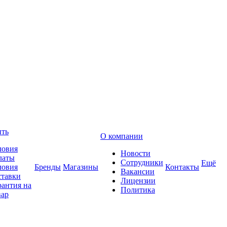
ить
О компании
ловия
Новости
латы
Сотрудники
Ещё
ловия
Бренды
Магазины
Контакты
Вакансии
ставки
Лицензии
рантия на
Политика
вар