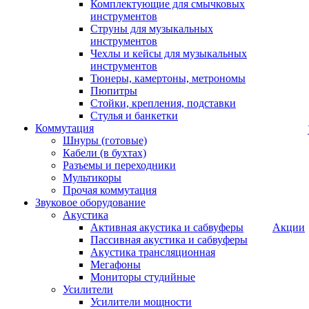
Комплектующие для смычковых
инструментов
Струны для музыкальных
инструментов
Чехлы и кейсы для музыкальных
инструментов
Тюнеры, камертоны, метрономы
Пюпитры
Стойки, крепления, подставки
Стулья и банкетки
Коммутация
Шнуры (готовые)
Кабели (в бухтах)
Разъемы и переходники
Мультикоры
Прочая коммутация
Звуковое оборудование
Акустика
Активная акустика и сабвуферы
Акции
Пассивная акустика и сабвуферы
Акустика трансляционная
Мегафоны
Мониторы студийные
Усилители
Усилители мощности