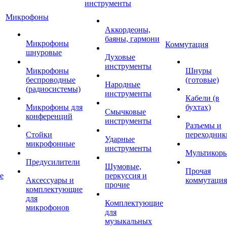
инструменты
Микрофоны
Аккордеоны,
баяны, гармони
Микрофоны
Коммутация
шнуровые
Духовые
инструменты
Микрофоны
Шнуры
беспроводные
(готовые)
Народные
(радиосистемы)
инструменты
Кабели (в
Микрофоны для
бухтах)
Смычковые
конференций
инструменты
Разъемы и
Стойки
переходник
Ударные
микрофонные
инструменты
Мультикор
Предусилители
Шумовые,
Прочая
е
перкуссия и
Аксессуары и
коммутация
прочие
комплектующие
для
Комплектующие
микрофонов
для
музыкальных