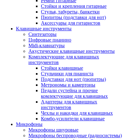
Ремни гитарные
Стойки и крепления гитарные
Стулья, табуреты, банкетки
Пюпитры (подставки для нот)
Аксессуары для гитаристов
Клавишные инструменты
Синтезаторы
Цифровые пианино
Midi-клавиатуры
Акустические клавишные инструменты
Комплектующие для клавишных
инструментов
Стойки клавишные
Стульчики для пианиста
Подставки для нот (пюпитры)
Метрономы и камертоны
Педали сустейна и прочие
комлектующие для клавишных
Адаптеры для клавишных
инструментов
Чехлы и накидки для клавишных
Комбо-усилители клавишные
Микрофоны
Микрофоны шнуровые
Микрофоны беспроводные (радиосистемы)