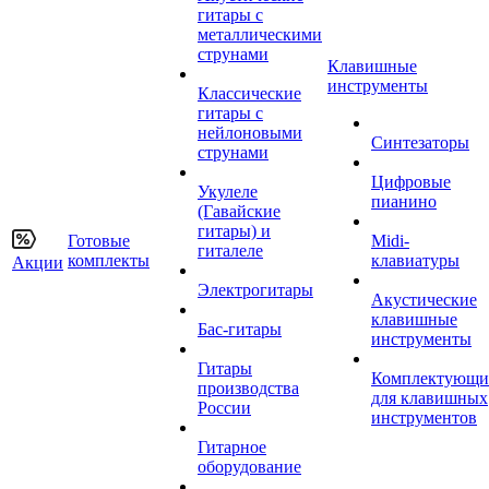
гитары с
металлическими
струнами
Клавишные
инструменты
Классические
гитары с
нейлоновыми
Синтезаторы
струнами
Цифровые
Укулеле
пианино
(Гавайские
гитары) и
Готовые
Midi-
гиталеле
комплекты
клавиатуры
Акции
Электрогитары
Акустические
клавишные
Бас-гитары
инструменты
Гитары
Комплектующи
производства
для клавишных
России
инструментов
Гитарное
оборудование