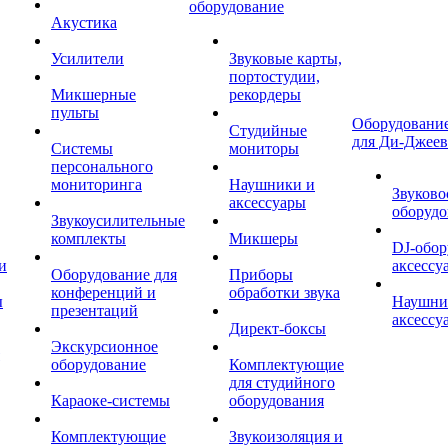
оборудование
Акустика
Усилители
Звуковые карты,
портостудии,
Микшерные
рекордеры
пульты
Оборудование
Студийные
для Ди-Джеев
Системы
мониторы
персонального
мониторинга
Наушники и
Звуково
аксессуары
оборудо
Звукоусилительные
комплекты
Микшеры
DJ-обор
и
аксессу
Оборудование для
Приборы
конференций и
обработки звука
ы
Наушни
презентаций
аксессу
Директ-боксы
Экскурсионное
оборудование
Комплектующие
для студийного
Караоке-системы
оборудования
Комплектующие
Звукоизоляция и