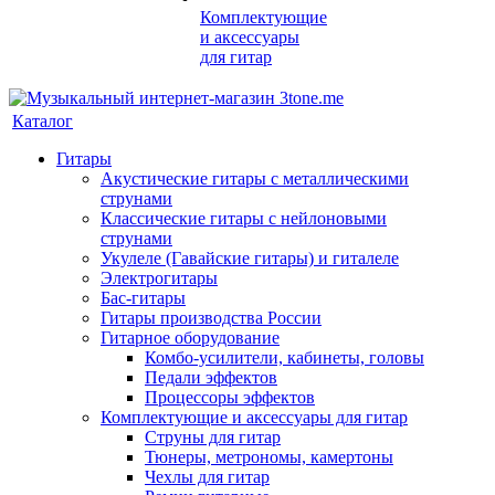
Комплектующие
и аксессуары
для гитар
Каталог
Гитары
Акустические гитары с металлическими
струнами
Классические гитары с нейлоновыми
струнами
Укулеле (Гавайские гитары) и гиталеле
Электрогитары
Бас-гитары
Гитары производства России
Гитарное оборудование
Комбо-усилители, кабинеты, головы
Педали эффектов
Процессоры эффектов
Комплектующие и аксессуары для гитар
Струны для гитар
Тюнеры, метрономы, камертоны
Чехлы для гитар