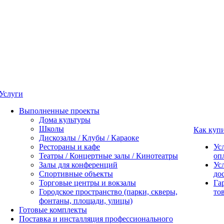
Услуги
Выполненные проекты
Дома культуры
Школы
Как куп
Дискозалы / Клубы / Караоке
Рестораны и кафе
Ус
Театры / Концертные залы / Кинотеатры
оп
Залы для конференций
Ус
Спортивные объекты
до
Торговые центры и вокзалы
Га
Городское пространство (парки, скверы,
то
фонтаны, площади, улицы)
Готовые комплекты
Поставка и инсталляция профессионального