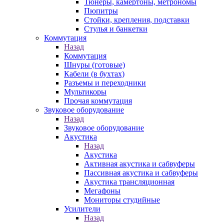
Тюнеры, камертоны, метрономы
Пюпитры
Стойки, крепления, подставки
Стулья и банкетки
Коммутация
Назад
Коммутация
Шнуры (готовые)
Кабели (в бухтах)
Разъемы и переходники
Мультикоры
Прочая коммутация
Звуковое оборудование
Назад
Звуковое оборудование
Акустика
Назад
Акустика
Активная акустика и сабвуферы
Пассивная акустика и сабвуферы
Акустика трансляционная
Мегафоны
Мониторы студийные
Усилители
Назад