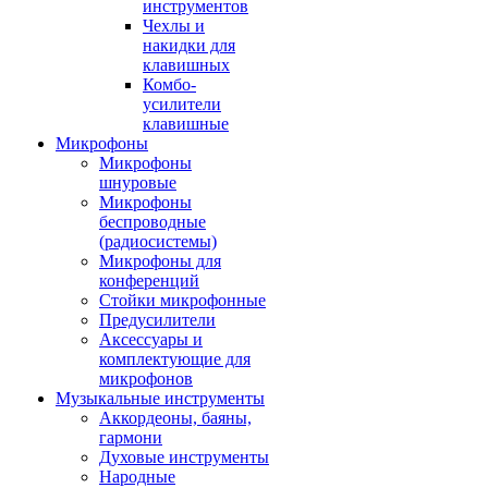
инструментов
Чехлы и
накидки для
клавишных
Комбо-
усилители
клавишные
Микрофоны
Микрофоны
шнуровые
Микрофоны
беспроводные
(радиосистемы)
Микрофоны для
конференций
Стойки микрофонные
Предусилители
Аксессуары и
комплектующие для
микрофонов
Музыкальные инструменты
Аккордеоны, баяны,
гармони
Духовые инструменты
Народные