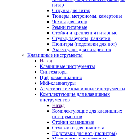
гитар
Струны для гитар
Тюнеры, метрономы, камертоны
Чехлы для гитар
Ремни гитарные
Стойки и крепления гитарные
Стулья, табуреты, банкетки
Пюпитры (подставки для нот)
Аксессуары для гитаристов
Клавишные инструменты
Назад
Клавишные инструменты
Синтезаторы
Цифровые пианино
Midi-клавиатуры
Акустические клавишные инструменты
Комплектующие для клавишных
инструментов
Назад
Комплектующие для клавишных
инструментов
Стойки клавишные
Стульчики для пианиста
Подставки для нот (пюпитры)
Метрономы и камертоны