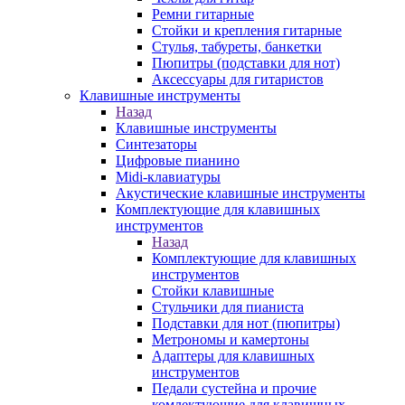
Ремни гитарные
Стойки и крепления гитарные
Стулья, табуреты, банкетки
Пюпитры (подставки для нот)
Аксессуары для гитаристов
Клавишные инструменты
Назад
Клавишные инструменты
Синтезаторы
Цифровые пианино
Midi-клавиатуры
Акустические клавишные инструменты
Комплектующие для клавишных
инструментов
Назад
Комплектующие для клавишных
инструментов
Стойки клавишные
Стульчики для пианиста
Подставки для нот (пюпитры)
Метрономы и камертоны
Адаптеры для клавишных
инструментов
Педали сустейна и прочие
комлектующие для клавишных