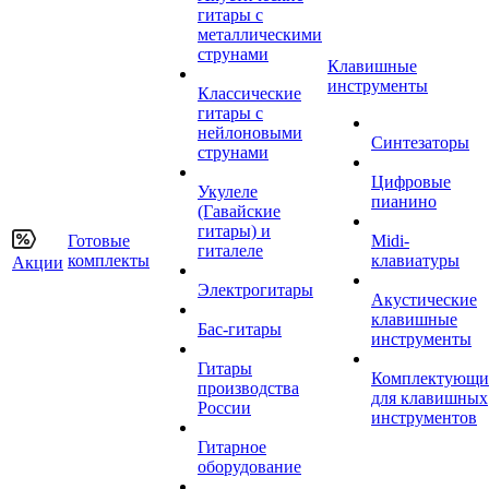
гитары с
металлическими
струнами
Клавишные
инструменты
Классические
гитары с
нейлоновыми
Синтезаторы
струнами
Цифровые
Укулеле
пианино
(Гавайские
гитары) и
Готовые
Midi-
гиталеле
комплекты
клавиатуры
Акции
Электрогитары
Акустические
клавишные
Бас-гитары
инструменты
Гитары
Комплектующи
производства
для клавишных
России
инструментов
Гитарное
оборудование