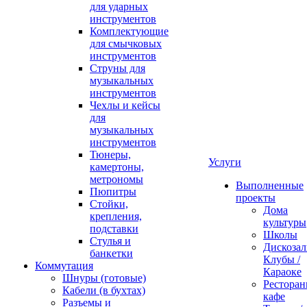
для ударных
инструментов
Комплектующие
для смычковых
инструментов
Струны для
музыкальных
инструментов
Чехлы и кейсы
для
музыкальных
инструментов
Тюнеры,
Услуги
камертоны,
метрономы
Выполненные
Пюпитры
проекты
Стойки,
Дома
крепления,
культуры
подставки
Школы
Стулья и
Дискозал
банкетки
Клубы /
Коммутация
Караоке
Шнуры (готовые)
Ресторан
Кабели (в бухтах)
кафе
Разъемы и