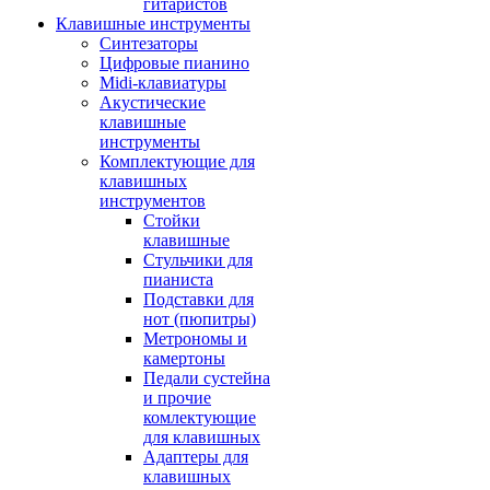
гитаристов
Клавишные инструменты
Синтезаторы
Цифровые пианино
Midi-клавиатуры
Акустические
клавишные
инструменты
Комплектующие для
клавишных
инструментов
Стойки
клавишные
Стульчики для
пианиста
Подставки для
нот (пюпитры)
Метрономы и
камертоны
Педали сустейна
и прочие
комлектующие
для клавишных
Адаптеры для
клавишных