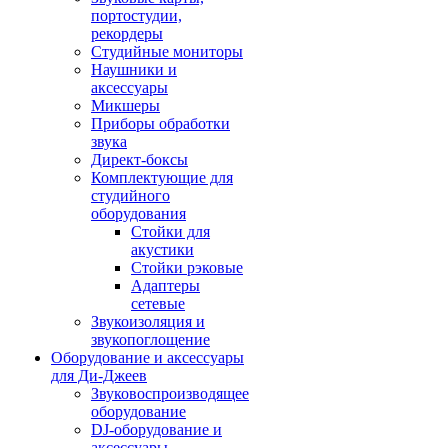
портостудии,
рекордеры
Студийные мониторы
Наушники и
аксессуары
Микшеры
Приборы обработки
звука
Директ-боксы
Комплектующие для
студийного
оборудования
Стойки для
акустики
Стойки рэковые
Адаптеры
сетевые
Звукоизоляция и
звукопоглощение
Оборудование и аксессуары
для Ди-Джеев
Звуковоспроизводящее
оборудование
DJ-оборудование и
аксессуары