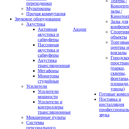
Театры /
переходники
Концерт
Мультикоры
залы /
Прочая коммутация
Кинотеа
Звуковое оборудование
Залы для
Акустика
конфере
Активная
Акции
Спортив
акустика и
объекты
сабвуферы
Торговы
Пассивная
центры и
акустика и
вокзалы
сабвуферы
Городско
Акустика
простран
трансляционная
(парки,
Мегафоны
скверы,
Мониторы
фонтаны
студийные
площади
Усилители
улицы)
Усилители
Готовые компл
мощности
Поставка и
Усилители и
инсталляция
контроллеры
профессиональ
трансляционные
звука
Микшерные пульты
Системы
персонального