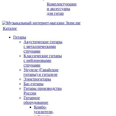
Комплектующие
и аксессуары
для гитар
Каталог
Гитары
Акустические гитары
с металлическими
струнами
Классические гитары
с нейлоновыми
струнами
Укулеле (Гавайские
гитары) и гиталеле
Электрогитары
Бас-гитары
Гитары производства
России
Гитарное
оборудование
Комбо-
усилители,