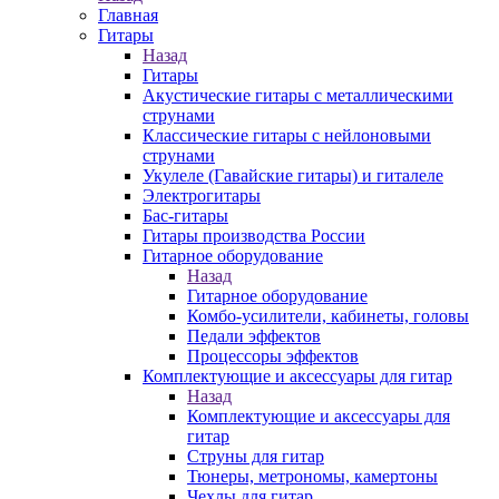
Главная
Гитары
Назад
Гитары
Акустические гитары с металлическими
струнами
Классические гитары с нейлоновыми
струнами
Укулеле (Гавайские гитары) и гиталеле
Электрогитары
Бас-гитары
Гитары производства России
Гитарное оборудование
Назад
Гитарное оборудование
Комбо-усилители, кабинеты, головы
Педали эффектов
Процессоры эффектов
Комплектующие и аксессуары для гитар
Назад
Комплектующие и аксессуары для
гитар
Струны для гитар
Тюнеры, метрономы, камертоны
Чехлы для гитар