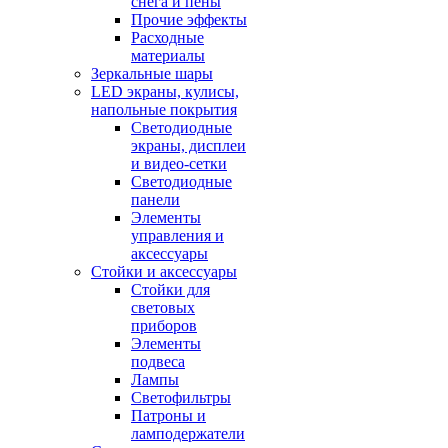
снега и пены
Прочие эффекты
Расходные
материалы
Зеркальные шары
LED экраны, кулисы,
напольные покрытия
Светодиодные
экраны, дисплеи
и видео-сетки
Светодиодные
панели
Элементы
управления и
аксессуары
Стойки и аксессуары
Стойки для
световых
приборов
Элементы
подвеса
Лампы
Светофильтры
Патроны и
ламподержатели