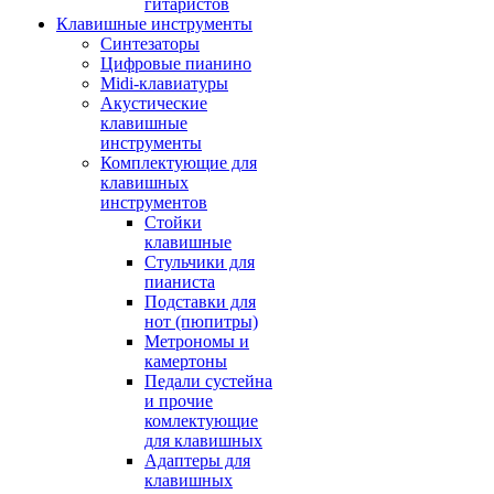
гитаристов
Клавишные инструменты
Синтезаторы
Цифровые пианино
Midi-клавиатуры
Акустические
клавишные
инструменты
Комплектующие для
клавишных
инструментов
Стойки
клавишные
Стульчики для
пианиста
Подставки для
нот (пюпитры)
Метрономы и
камертоны
Педали сустейна
и прочие
комлектующие
для клавишных
Адаптеры для
клавишных