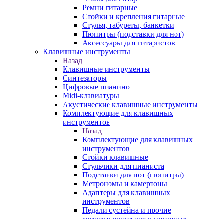
Ремни гитарные
Стойки и крепления гитарные
Стулья, табуреты, банкетки
Пюпитры (подставки для нот)
Аксессуары для гитаристов
Клавишные инструменты
Назад
Клавишные инструменты
Синтезаторы
Цифровые пианино
Midi-клавиатуры
Акустические клавишные инструменты
Комплектующие для клавишных
инструментов
Назад
Комплектующие для клавишных
инструментов
Стойки клавишные
Стульчики для пианиста
Подставки для нот (пюпитры)
Метрономы и камертоны
Адаптеры для клавишных
инструментов
Педали сустейна и прочие
комлектующие для клавишных