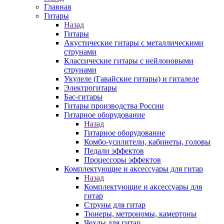
Главная
Гитары
Назад
Гитары
Акустические гитары с металлическими
струнами
Классические гитары с нейлоновыми
струнами
Укулеле (Гавайские гитары) и гиталеле
Электрогитары
Бас-гитары
Гитары производства России
Гитарное оборудование
Назад
Гитарное оборудование
Комбо-усилители, кабинеты, головы
Педали эффектов
Процессоры эффектов
Комплектующие и аксессуары для гитар
Назад
Комплектующие и аксессуары для
гитар
Струны для гитар
Тюнеры, метрономы, камертоны
Чехлы для гитар