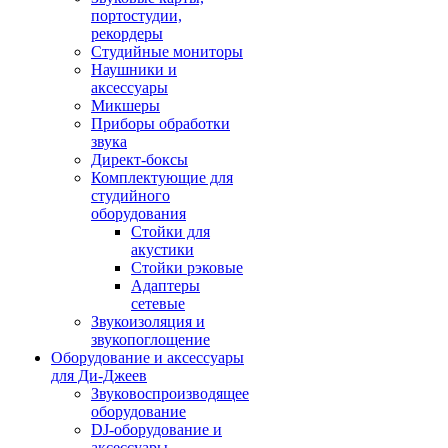
портостудии,
рекордеры
Студийные мониторы
Наушники и
аксессуары
Микшеры
Приборы обработки
звука
Директ-боксы
Комплектующие для
студийного
оборудования
Стойки для
акустики
Стойки рэковые
Адаптеры
сетевые
Звукоизоляция и
звукопоглощение
Оборудование и аксессуары
для Ди-Джеев
Звуковоспроизводящее
оборудование
DJ-оборудование и
аксессуары