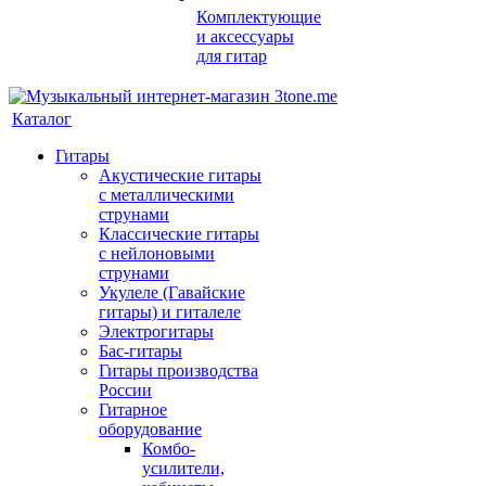
Комплектующие
и аксессуары
для гитар
Каталог
Гитары
Акустические гитары
с металлическими
струнами
Классические гитары
с нейлоновыми
струнами
Укулеле (Гавайские
гитары) и гиталеле
Электрогитары
Бас-гитары
Гитары производства
России
Гитарное
оборудование
Комбо-
усилители,