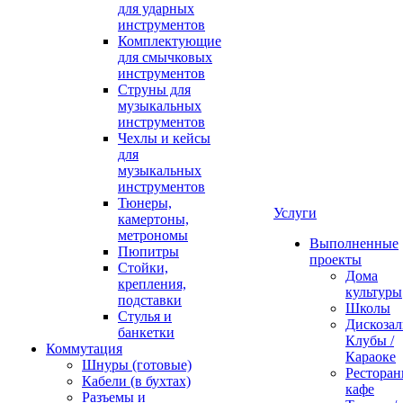
для ударных
инструментов
Комплектующие
для смычковых
инструментов
Струны для
музыкальных
инструментов
Чехлы и кейсы
для
музыкальных
инструментов
Тюнеры,
Услуги
камертоны,
метрономы
Выполненные
Пюпитры
проекты
Стойки,
Дома
крепления,
культуры
подставки
Школы
Стулья и
Дискозал
банкетки
Клубы /
Коммутация
Караоке
Шнуры (готовые)
Ресторан
Кабели (в бухтах)
кафе
Разъемы и