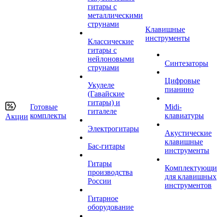
гитары с
металлическими
струнами
Клавишные
инструменты
Классические
гитары с
нейлоновыми
Синтезаторы
струнами
Цифровые
Укулеле
пианино
(Гавайские
гитары) и
Готовые
Midi-
гиталеле
комплекты
клавиатуры
Акции
Электрогитары
Акустические
клавишные
Бас-гитары
инструменты
Гитары
Комплектующи
производства
для клавишных
России
инструментов
Гитарное
оборудование