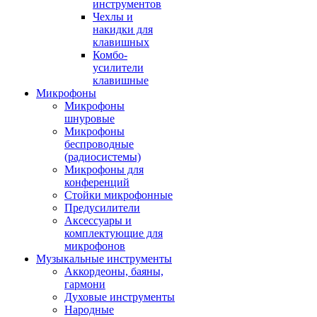
инструментов
Чехлы и
накидки для
клавишных
Комбо-
усилители
клавишные
Микрофоны
Микрофоны
шнуровые
Микрофоны
беспроводные
(радиосистемы)
Микрофоны для
конференций
Стойки микрофонные
Предусилители
Аксессуары и
комплектующие для
микрофонов
Музыкальные инструменты
Аккордеоны, баяны,
гармони
Духовые инструменты
Народные