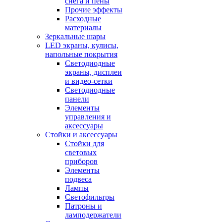
снега и пены
Прочие эффекты
Расходные
материалы
Зеркальные шары
LED экраны, кулисы,
напольные покрытия
Светодиодные
экраны, дисплеи
и видео-сетки
Светодиодные
панели
Элементы
управления и
аксессуары
Стойки и аксессуары
Стойки для
световых
приборов
Элементы
подвеса
Лампы
Светофильтры
Патроны и
ламподержатели