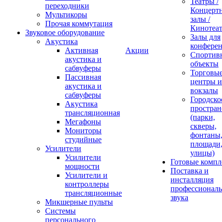
Театры /
переходники
Концерт
Мультикоры
залы /
Прочая коммутация
Кинотеа
Звуковое оборудование
Залы для
Акустика
конфере
Активная
Акции
Спортив
акустика и
объекты
сабвуферы
Торговы
Пассивная
центры и
акустика и
вокзалы
сабвуферы
Городско
Акустика
простран
трансляционная
(парки,
Мегафоны
скверы,
Мониторы
фонтаны
студийные
площади
Усилители
улицы)
Усилители
Готовые компл
мощности
Поставка и
Усилители и
инсталляция
контроллеры
профессиональ
трансляционные
звука
Микшерные пульты
Системы
персонального