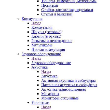
Тюнеры, камертоны, метрономы
Пюпитры
Стойки, крепления, подставки
Стулья и банкетки
Коммутация
Назад
Коммутация
Шнуры (готовые)
Кабели (в бухтах)
Разъемы и переходники
Мультикоры
Прочая коммутация
Звуковое оборудование
Назад
Звуковое оборудование
Акустика
Назад
Акустика
Активная акустика и сабвуферы
Пассивная акустика и сабвуферы
Акустика трансляционная
Мегафоны
Мониторы студийные
Усилители
Назад