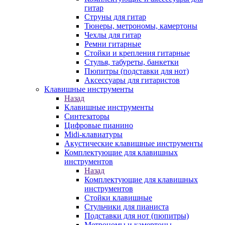
гитар
Струны для гитар
Тюнеры, метрономы, камертоны
Чехлы для гитар
Ремни гитарные
Стойки и крепления гитарные
Стулья, табуреты, банкетки
Пюпитры (подставки для нот)
Аксессуары для гитаристов
Клавишные инструменты
Назад
Клавишные инструменты
Синтезаторы
Цифровые пианино
Midi-клавиатуры
Акустические клавишные инструменты
Комплектующие для клавишных
инструментов
Назад
Комплектующие для клавишных
инструментов
Стойки клавишные
Стульчики для пианиста
Подставки для нот (пюпитры)
Метрономы и камертоны