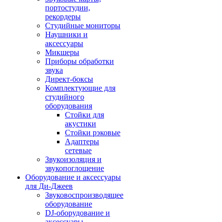
портостудии,
рекордеры
Студийные мониторы
Наушники и
аксессуары
Микшеры
Приборы обработки
звука
Директ-боксы
Комплектующие для
студийного
оборудования
Стойки для
акустики
Стойки рэковые
Адаптеры
сетевые
Звукоизоляция и
звукопоглощение
Оборудование и аксессуары
для Ди-Джеев
Звуковоспроизводящее
оборудование
DJ-оборудование и
аксессуары