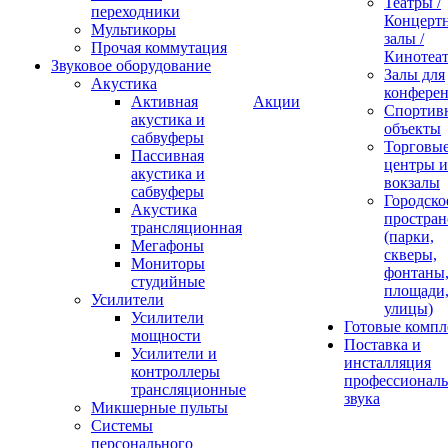
Театры /
переходники
Концерт
Мультикоры
залы /
Прочая коммутация
Кинотеа
Звуковое оборудование
Залы для
Акустика
конфере
Активная
Акции
Спортив
акустика и
объекты
сабвуферы
Торговы
Пассивная
центры и
акустика и
вокзалы
сабвуферы
Городско
Акустика
простран
трансляционная
(парки,
Мегафоны
скверы,
Мониторы
фонтаны
студийные
площади
Усилители
улицы)
Усилители
Готовые компл
мощности
Поставка и
Усилители и
инсталляция
контроллеры
профессиональ
трансляционные
звука
Микшерные пульты
Системы
персонального