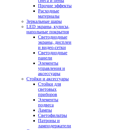
снега и пены
Прочие эффекты
Расходные
материалы
Зеркальные шары
LED экраны, кулисы,
напольные покрытия
Светодиодные
экраны, дисплеи
и видео-сетки
Светодиодные
панели
Элементы
управления и
аксессуары
Стойки и аксессуары
Стойки для
световых
приборов
Элементы
подвеса
Лампы
Светофильтры
Патроны и
ламподержатели