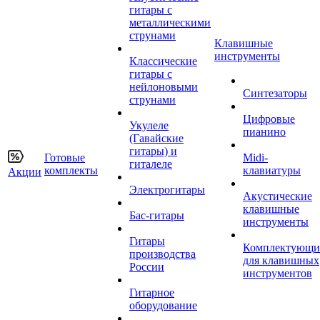
гитары с
металлическими
струнами
Клавишные
инструменты
Классические
гитары с
нейлоновыми
Синтезаторы
струнами
Цифровые
Укулеле
пианино
(Гавайские
гитары) и
Готовые
Midi-
гиталеле
комплекты
клавиатуры
Акции
Электрогитары
Акустические
клавишные
Бас-гитары
инструменты
Гитары
Комплектующи
производства
для клавишных
России
инструментов
Гитарное
оборудование