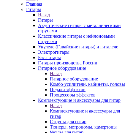
Главная
Гитары
Назад
Гитары
Акустические гитары с металлическими
струнами
Классические гитары с нейлоновыми
струнами
Укулеле (Гавайские гитары) и гиталеле
Электрогитары
Бас-гитары
Гитары производства России
Гитарное оборудование
Назад
Гитарное оборудование
Комбо-усилители, кабинеты, головы
Педали эффектов
Процессоры эффектов
Комплектующие и аксессуары для гитар
Назад
Комплектующие и аксессуары для
гитар
Струны для гитар
Тюнеры, метрономы, камертоны
Чехлы для гитар