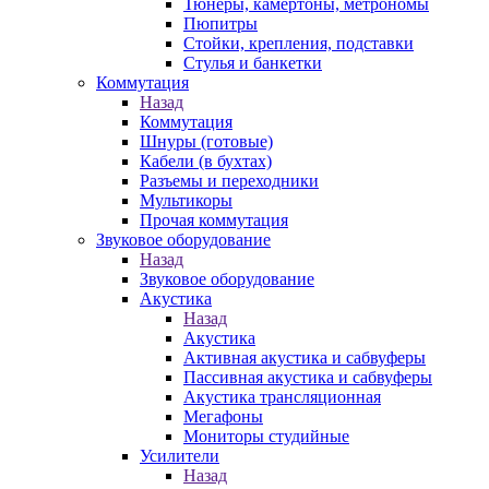
Тюнеры, камертоны, метрономы
Пюпитры
Стойки, крепления, подставки
Стулья и банкетки
Коммутация
Назад
Коммутация
Шнуры (готовые)
Кабели (в бухтах)
Разъемы и переходники
Мультикоры
Прочая коммутация
Звуковое оборудование
Назад
Звуковое оборудование
Акустика
Назад
Акустика
Активная акустика и сабвуферы
Пассивная акустика и сабвуферы
Акустика трансляционная
Мегафоны
Мониторы студийные
Усилители
Назад