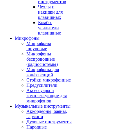
инструментов
Чехлы и
накидки для
клавишных
Комбо-
усилители
клавишные
Микрофоны
Микрофоны
шнуровые
Микрофоны
беспроводные
(радиосистемы)
Микрофоны для
конференций
Стойки микрофонные
Предусилители
Аксессуары и
комплектующие для
микрофонов
Музыкальные инструменты
Аккордеоны, баяны,
гармони
Духовые инструменты
Народные