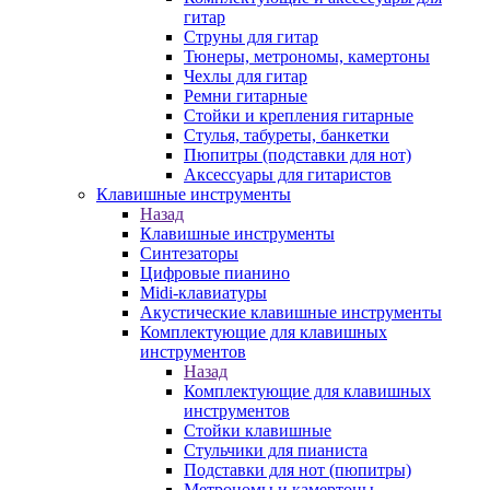
гитар
Струны для гитар
Тюнеры, метрономы, камертоны
Чехлы для гитар
Ремни гитарные
Стойки и крепления гитарные
Стулья, табуреты, банкетки
Пюпитры (подставки для нот)
Аксессуары для гитаристов
Клавишные инструменты
Назад
Клавишные инструменты
Синтезаторы
Цифровые пианино
Midi-клавиатуры
Акустические клавишные инструменты
Комплектующие для клавишных
инструментов
Назад
Комплектующие для клавишных
инструментов
Стойки клавишные
Стульчики для пианиста
Подставки для нот (пюпитры)
Метрономы и камертоны