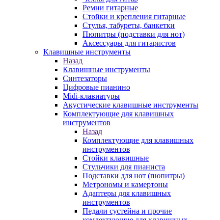
Ремни гитарные
Стойки и крепления гитарные
Стулья, табуреты, банкетки
Пюпитры (подставки для нот)
Аксессуары для гитаристов
Клавишные инструменты
Назад
Клавишные инструменты
Синтезаторы
Цифровые пианино
Midi-клавиатуры
Акустические клавишные инструменты
Комплектующие для клавишных
инструментов
Назад
Комплектующие для клавишных
инструментов
Стойки клавишные
Стульчики для пианиста
Подставки для нот (пюпитры)
Метрономы и камертоны
Адаптеры для клавишных
инструментов
Педали сустейна и прочие
комлектующие для клавишных