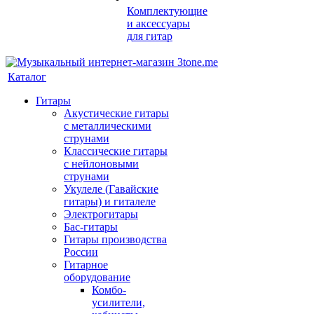
Комплектующие
и аксессуары
для гитар
Каталог
Гитары
Акустические гитары
с металлическими
струнами
Классические гитары
с нейлоновыми
струнами
Укулеле (Гавайские
гитары) и гиталеле
Электрогитары
Бас-гитары
Гитары производства
России
Гитарное
оборудование
Комбо-
усилители,