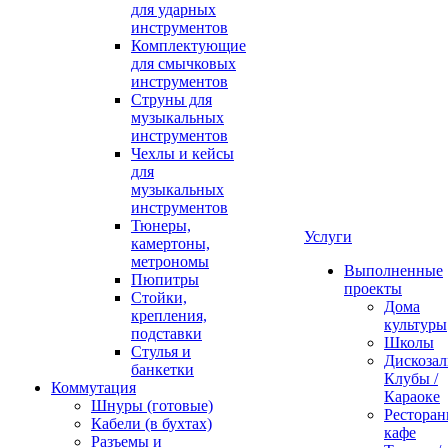
для ударных
инструментов
Комплектующие
для смычковых
инструментов
Струны для
музыкальных
инструментов
Чехлы и кейсы
для
музыкальных
инструментов
Тюнеры,
Услуги
камертоны,
метрономы
Выполненные
Пюпитры
проекты
Стойки,
Дома
крепления,
культуры
подставки
Школы
Стулья и
Дискозал
банкетки
Клубы /
Коммутация
Караоке
Шнуры (готовые)
Ресторан
Кабели (в бухтах)
кафе
Разъемы и