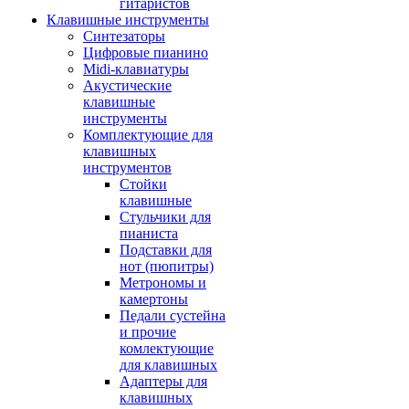
гитаристов
Клавишные инструменты
Синтезаторы
Цифровые пианино
Midi-клавиатуры
Акустические
клавишные
инструменты
Комплектующие для
клавишных
инструментов
Стойки
клавишные
Стульчики для
пианиста
Подставки для
нот (пюпитры)
Метрономы и
камертоны
Педали сустейна
и прочие
комлектующие
для клавишных
Адаптеры для
клавишных