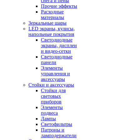
снега и пены
Прочие эффекты
Расходные
материалы
Зеркальные шары
LED экраны, кулисы,
напольные покрытия
Светодиодные
экраны, дисплеи
и видео-сетки
Светодиодные
панели
Элементы
управления и
аксессуары
Стойки и аксессуары
Стойки для
световых
приборов
Элементы
подвеса
Лампы
Светофильтры
Патроны и
ламподержатели