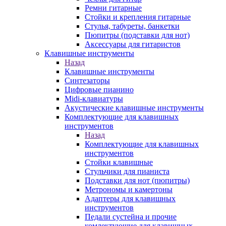
Ремни гитарные
Стойки и крепления гитарные
Стулья, табуреты, банкетки
Пюпитры (подставки для нот)
Аксессуары для гитаристов
Клавишные инструменты
Назад
Клавишные инструменты
Синтезаторы
Цифровые пианино
Midi-клавиатуры
Акустические клавишные инструменты
Комплектующие для клавишных
инструментов
Назад
Комплектующие для клавишных
инструментов
Стойки клавишные
Стульчики для пианиста
Подставки для нот (пюпитры)
Метрономы и камертоны
Адаптеры для клавишных
инструментов
Педали сустейна и прочие
комлектующие для клавишных