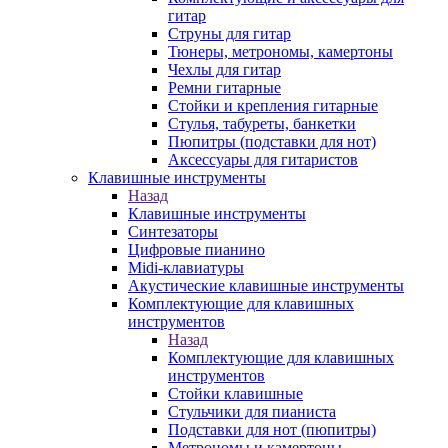
гитар
Струны для гитар
Тюнеры, метрономы, камертоны
Чехлы для гитар
Ремни гитарные
Стойки и крепления гитарные
Стулья, табуреты, банкетки
Пюпитры (подставки для нот)
Аксессуары для гитаристов
Клавишные инструменты
Назад
Клавишные инструменты
Синтезаторы
Цифровые пианино
Midi-клавиатуры
Акустические клавишные инструменты
Комплектующие для клавишных
инструментов
Назад
Комплектующие для клавишных
инструментов
Стойки клавишные
Стульчики для пианиста
Подставки для нот (пюпитры)
Метрономы и камертоны