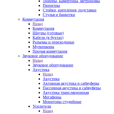
Тюнеры, камертоны, метрономы
Пюпитры
Стойки, крепления, подставки
Стулья и банкетки
Коммутация
Назад
Коммутация
Шнуры (готовые)
Кабели (в бухтах)
Разъемы и переходники
Мультикоры
Прочая коммутация
Звуковое оборудование
Назад
Звуковое оборудование
Акустика
Назад
Акустика
Активная акустика и сабвуферы
Пассивная акустика и сабвуферы
Акустика трансляционная
Мегафоны
Мониторы студийные
Усилители
Назад