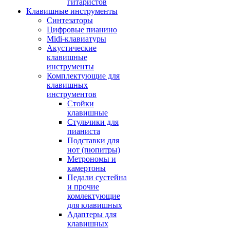
гитаристов
Клавишные инструменты
Синтезаторы
Цифровые пианино
Midi-клавиатуры
Акустические
клавишные
инструменты
Комплектующие для
клавишных
инструментов
Стойки
клавишные
Стульчики для
пианиста
Подставки для
нот (пюпитры)
Метрономы и
камертоны
Педали сустейна
и прочие
комлектующие
для клавишных
Адаптеры для
клавишных