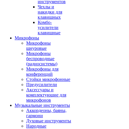
инструментов
Чехлы и
накидки для
клавишных
Комбо-
усилители
клавишные
Микрофоны
Микрофоны
шнуровые
Микрофоны
беспроводные
(радиосистемы)
Микрофоны для
конференций
Стойки микрофонные
Предусилители
Аксессуары и
комплектующие для
микрофонов
Музыкальные инструменты
Аккордеоны, баяны,
гармони
Духовые инструменты
Народные