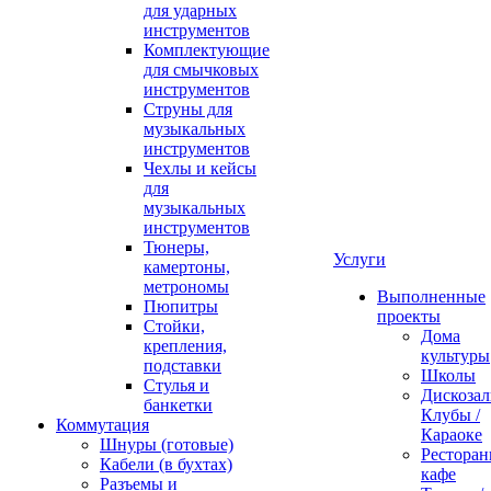
для ударных
инструментов
Комплектующие
для смычковых
инструментов
Струны для
музыкальных
инструментов
Чехлы и кейсы
для
музыкальных
инструментов
Тюнеры,
Услуги
камертоны,
метрономы
Выполненные
Пюпитры
проекты
Стойки,
Дома
крепления,
культуры
подставки
Школы
Стулья и
Дискозал
банкетки
Клубы /
Коммутация
Караоке
Шнуры (готовые)
Ресторан
Кабели (в бухтах)
кафе
Разъемы и