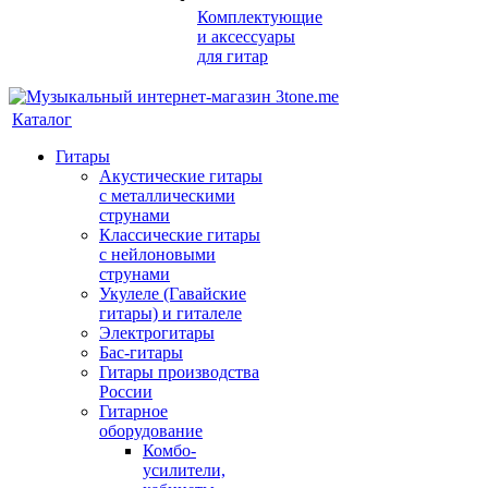
Комплектующие
и аксессуары
для гитар
Каталог
Гитары
Акустические гитары
с металлическими
струнами
Классические гитары
с нейлоновыми
струнами
Укулеле (Гавайские
гитары) и гиталеле
Электрогитары
Бас-гитары
Гитары производства
России
Гитарное
оборудование
Комбо-
усилители,