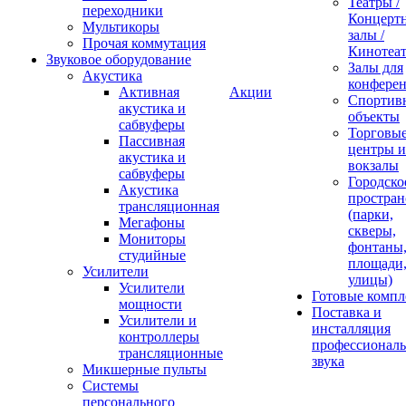
Театры /
переходники
Концерт
Мультикоры
залы /
Прочая коммутация
Кинотеа
Звуковое оборудование
Залы для
Акустика
конфере
Активная
Акции
Спортив
акустика и
объекты
сабвуферы
Торговы
Пассивная
центры и
акустика и
вокзалы
сабвуферы
Городско
Акустика
простран
трансляционная
(парки,
Мегафоны
скверы,
Мониторы
фонтаны
студийные
площади
Усилители
улицы)
Усилители
Готовые компл
мощности
Поставка и
Усилители и
инсталляция
контроллеры
профессиональ
трансляционные
звука
Микшерные пульты
Системы
персонального