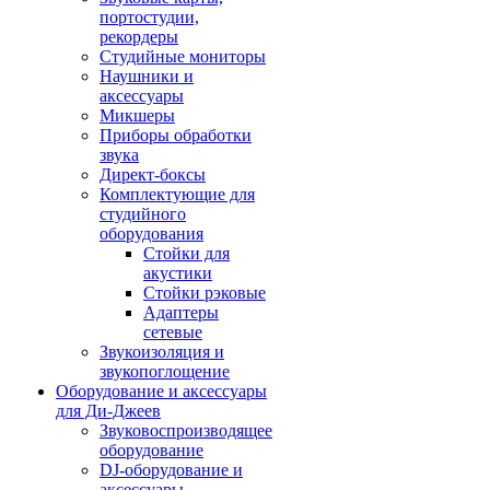
портостудии,
рекордеры
Студийные мониторы
Наушники и
аксессуары
Микшеры
Приборы обработки
звука
Директ-боксы
Комплектующие для
студийного
оборудования
Стойки для
акустики
Стойки рэковые
Адаптеры
сетевые
Звукоизоляция и
звукопоглощение
Оборудование и аксессуары
для Ди-Джеев
Звуковоспроизводящее
оборудование
DJ-оборудование и
аксессуары