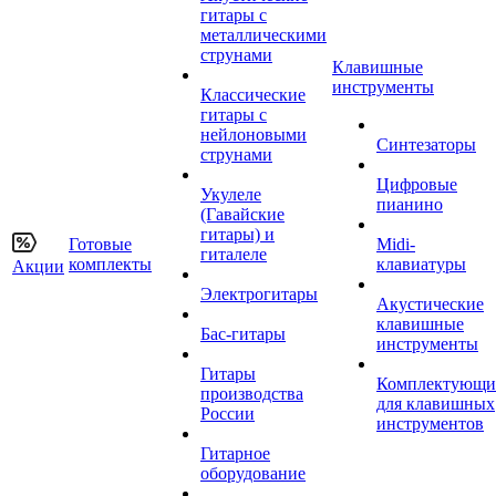
гитары с
металлическими
струнами
Клавишные
инструменты
Классические
гитары с
нейлоновыми
Синтезаторы
струнами
Цифровые
Укулеле
пианино
(Гавайские
гитары) и
Готовые
Midi-
гиталеле
комплекты
клавиатуры
Акции
Электрогитары
Акустические
клавишные
Бас-гитары
инструменты
Гитары
Комплектующи
производства
для клавишных
России
инструментов
Гитарное
оборудование