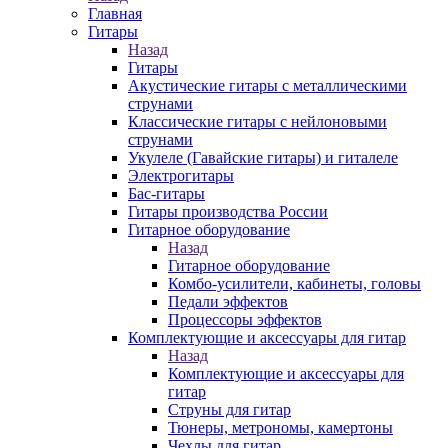
Главная
Гитары
Назад
Гитары
Акустические гитары с металлическими
струнами
Классические гитары с нейлоновыми
струнами
Укулеле (Гавайские гитары) и гиталеле
Электрогитары
Бас-гитары
Гитары производства России
Гитарное оборудование
Назад
Гитарное оборудование
Комбо-усилители, кабинеты, головы
Педали эффектов
Процессоры эффектов
Комплектующие и аксессуары для гитар
Назад
Комплектующие и аксессуары для
гитар
Струны для гитар
Тюнеры, метрономы, камертоны
Чехлы для гитар