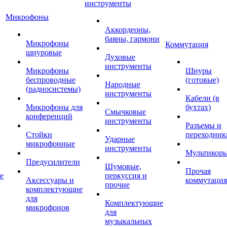
инструменты
Микрофоны
Аккордеоны,
баяны, гармони
Микрофоны
Коммутация
шнуровые
Духовые
инструменты
Микрофоны
Шнуры
беспроводные
(готовые)
Народные
(радиосистемы)
инструменты
Кабели (в
Микрофоны для
бухтах)
Смычковые
конференций
инструменты
Разъемы и
Стойки
переходник
Ударные
микрофонные
инструменты
Мультикор
Предусилители
Шумовые,
Прочая
е
перкуссия и
Аксессуары и
коммутация
прочие
комплектующие
для
Комплектующие
микрофонов
для
музыкальных