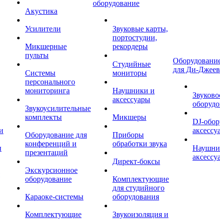
оборудование
Акустика
Усилители
Звуковые карты,
портостудии,
Микшерные
рекордеры
пульты
Оборудование
Студийные
для Ди-Джеев
Системы
мониторы
персонального
мониторинга
Наушники и
Звуково
аксессуары
оборудо
Звукоусилительные
комплекты
Микшеры
DJ-обор
и
аксессу
Оборудование для
Приборы
конференций и
обработки звука
ы
Наушни
презентаций
аксессу
Директ-боксы
Экскурсионное
оборудование
Комплектующие
для студийного
Караоке-системы
оборудования
Комплектующие
Звукоизоляция и