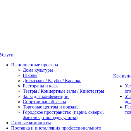
Услуги
Выполненные проекты
Дома культуры
Школы
Как куп
Дискозалы / Клубы / Караоке
Рестораны и кафе
Ус
Театры / Концертные залы / Кинотеатры
оп
Залы для конференций
Ус
Спортивные объекты
до
Торговые центры и вокзалы
Га
Городское пространство (парки, скверы,
то
фонтаны, площади, улицы)
Готовые комплекты
Поставка и инсталляция профессионального