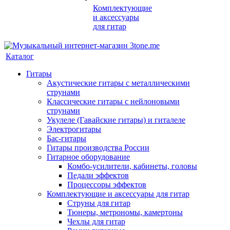
Комплектующие
и аксессуары
для гитар
Каталог
Гитары
Акустические гитары с металлическими
струнами
Классические гитары с нейлоновыми
струнами
Укулеле (Гавайские гитары) и гиталеле
Электрогитары
Бас-гитары
Гитары производства России
Гитарное оборудование
Комбо-усилители, кабинеты, головы
Педали эффектов
Процессоры эффектов
Комплектующие и аксессуары для гитар
Струны для гитар
Тюнеры, метрономы, камертоны
Чехлы для гитар