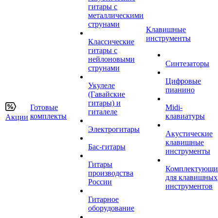
гитары с
металлическими
струнами
Клавишные
инструменты
Классические
гитары с
нейлоновыми
Синтезаторы
струнами
Цифровые
Укулеле
пианино
(Гавайские
гитары) и
Готовые
Midi-
гиталеле
комплекты
клавиатуры
Акции
Электрогитары
Акустические
клавишные
Бас-гитары
инструменты
Гитары
Комплектующи
производства
для клавишных
России
инструментов
Гитарное
оборудование