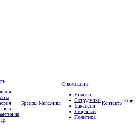
ить
О компании
ловия
Новости
латы
Сотрудники
Ещё
ловия
Бренды
Магазины
Контакты
Вакансии
ставки
Лицензии
рантия на
Политика
вар