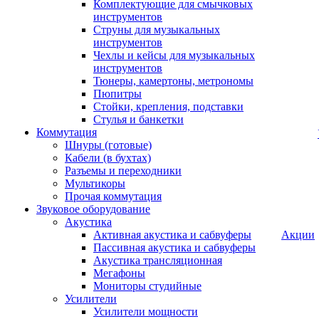
Комплектующие для смычковых
инструментов
Струны для музыкальных
инструментов
Чехлы и кейсы для музыкальных
инструментов
Тюнеры, камертоны, метрономы
Пюпитры
Стойки, крепления, подставки
Стулья и банкетки
Коммутация
Шнуры (готовые)
Кабели (в бухтах)
Разъемы и переходники
Мультикоры
Прочая коммутация
Звуковое оборудование
Акустика
Активная акустика и сабвуферы
Акции
Пассивная акустика и сабвуферы
Акустика трансляционная
Мегафоны
Мониторы студийные
Усилители
Усилители мощности