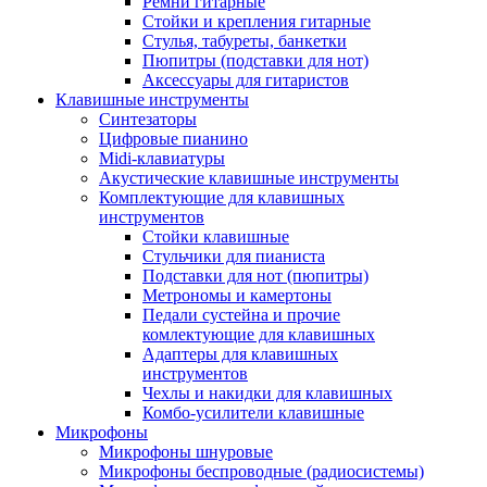
Ремни гитарные
Стойки и крепления гитарные
Стулья, табуреты, банкетки
Пюпитры (подставки для нот)
Аксессуары для гитаристов
Клавишные инструменты
Синтезаторы
Цифровые пианино
Midi-клавиатуры
Акустические клавишные инструменты
Комплектующие для клавишных
инструментов
Стойки клавишные
Стульчики для пианиста
Подставки для нот (пюпитры)
Метрономы и камертоны
Педали сустейна и прочие
комлектующие для клавишных
Адаптеры для клавишных
инструментов
Чехлы и накидки для клавишных
Комбо-усилители клавишные
Микрофоны
Микрофоны шнуровые
Микрофоны беспроводные (радиосистемы)