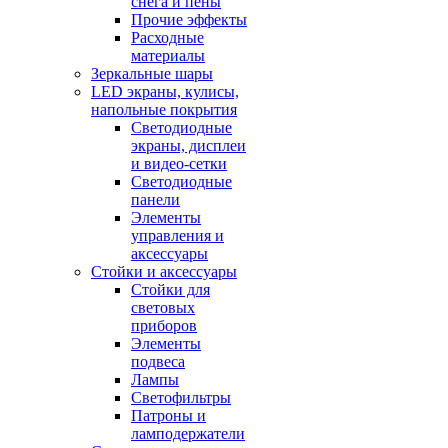
снега и пены
Прочие эффекты
Расходные
материалы
Зеркальные шары
LED экраны, кулисы,
напольные покрытия
Светодиодные
экраны, дисплеи
и видео-сетки
Светодиодные
панели
Элементы
управления и
аксессуары
Стойки и аксессуары
Стойки для
световых
приборов
Элементы
подвеса
Лампы
Светофильтры
Патроны и
ламподержатели