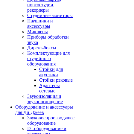
портостудии,
рекордеры
Студийные мониторы
Наушники и
аксессуары
Микшеры
Приборы обработки
звука
Директ-боксы
Комплектующие для
студийного
оборудования
Стойки для
акустики
Стойки рэковые
Адаптеры
сетевые
Звукоизоляция и
звукопоглощение
Оборудование и аксессуары
для Ди-Джеев
Звуковоспроизводящее
оборудование
DJ-оборудование и
аксессуары