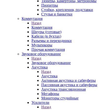
Тюнеры, камертоны, метрономы
Пюпитры
Стойки, крепления, подставки
Стулья и банкетки
Коммутация
Назад
Коммутация
Шнуры (готовые)
Кабели (в бухтах)
Разъемы и переходники
Мультикоры
Прочая коммутация
Звуковое оборудование
Назад
Звуковое оборудование
Акустика
Назад
Акустика
Активная акустика и сабвуферы
Пассивная акустика и сабвуферы
Акустика трансляционная
Мегафоны
Мониторы студийные
Усилители
Назад