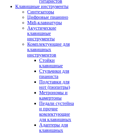
гитаристов
Клавишные инструменты
Синтезаторы
Цифровые пианино
Midi-клавиатуры
Акустические
клавишные
инструменты
Комплектующие для
клавишных
инструментов
Стойки
клавишные
Стульчики для
пианиста
Подставки для
нот (пюпитры)
Метрономы и
камертоны
Педали сустейна
и прочие
комлектующие
для клавишных
Адаптеры для
клавишных