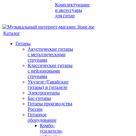
Комплектующие
и аксессуары
для гитар
Каталог
Гитары
Акустические гитары
с металлическими
струнами
Классические гитары
с нейлоновыми
струнами
Укулеле (Гавайские
гитары) и гиталеле
Электрогитары
Бас-гитары
Гитары производства
России
Гитарное
оборудование
Комбо-
усилители,