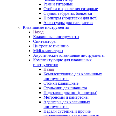
Ремни гитарные
Стойки и крепления гитарные
Стулья, табуреты, банкетки
Пюпитры (подставки для нот)
Аксессуары для гитаристов
Клавишные инструменты
Назад
Клавишные инструменты
Синтезаторы
Цифровые пианино
Midi-клавиатуры
Акустические клавишные инструменты
Комплектующие для клавишных
инструментов
Назад
Комплектующие для клавишных
инструментов
Стойки клавишные
Стульчики для пианиста
Подставки для нот (пюпитры)
Метрономы и камертоны
Адаптеры для клавишных
инструментов
Педали сустейна и прочие
комлектующие для клавишных