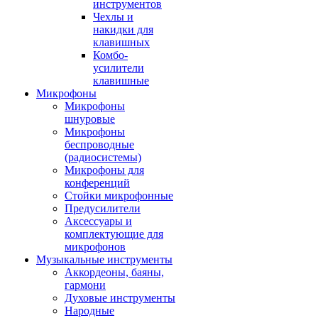
инструментов
Чехлы и
накидки для
клавишных
Комбо-
усилители
клавишные
Микрофоны
Микрофоны
шнуровые
Микрофоны
беспроводные
(радиосистемы)
Микрофоны для
конференций
Стойки микрофонные
Предусилители
Аксессуары и
комплектующие для
микрофонов
Музыкальные инструменты
Аккордеоны, баяны,
гармони
Духовые инструменты
Народные