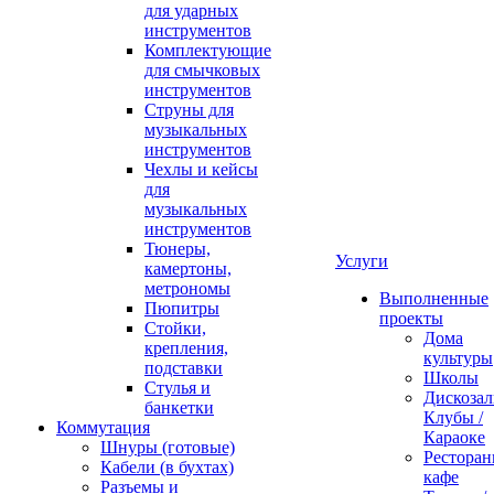
для ударных
инструментов
Комплектующие
для смычковых
инструментов
Струны для
музыкальных
инструментов
Чехлы и кейсы
для
музыкальных
инструментов
Тюнеры,
Услуги
камертоны,
метрономы
Выполненные
Пюпитры
проекты
Стойки,
Дома
крепления,
культуры
подставки
Школы
Стулья и
Дискозал
банкетки
Клубы /
Коммутация
Караоке
Шнуры (готовые)
Ресторан
Кабели (в бухтах)
кафе
Разъемы и