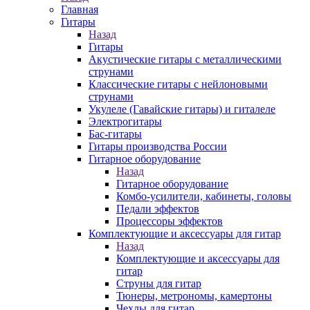
Главная
Гитары
Назад
Гитары
Акустические гитары с металлическими
струнами
Классические гитары с нейлоновыми
струнами
Укулеле (Гавайские гитары) и гиталеле
Электрогитары
Бас-гитары
Гитары производства России
Гитарное оборудование
Назад
Гитарное оборудование
Комбо-усилители, кабинеты, головы
Педали эффектов
Процессоры эффектов
Комплектующие и аксессуары для гитар
Назад
Комплектующие и аксессуары для
гитар
Струны для гитар
Тюнеры, метрономы, камертоны
Чехлы для гитар