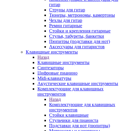
гитар
Струны для гитар
Тюнеры, метрономы, камертоны
Чехлы для гитар
Ремни гитарные
Стойки и крепления гитарные
Стулья, табуреты, банкетки
Пюпитры (подставки для нот)
Аксессуары для гитаристов
Клавишные инструменты
Назад
Клавишные инструменты
Синтезаторы
Цифровые пианино
Midi-клавиатуры
Акустические клавишные инструменты
Комплектующие для клавишных
инструментов
Назад
Комплектующие для клавишных
инструментов
Стойки клавишные
Стульчики для пианиста
Подставки для нот (пюпитры)
Метрономы и камертоны