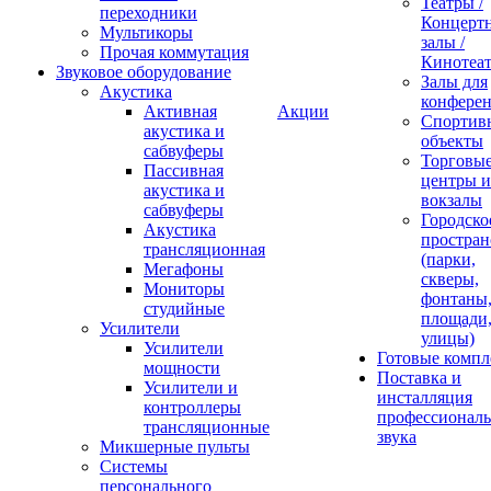
Театры /
переходники
Концерт
Мультикоры
залы /
Прочая коммутация
Кинотеа
Звуковое оборудование
Залы для
Акустика
конфере
Активная
Акции
Спортив
акустика и
объекты
сабвуферы
Торговы
Пассивная
центры и
акустика и
вокзалы
сабвуферы
Городско
Акустика
простран
трансляционная
(парки,
Мегафоны
скверы,
Мониторы
фонтаны
студийные
площади
Усилители
улицы)
Усилители
Готовые компл
мощности
Поставка и
Усилители и
инсталляция
контроллеры
профессиональ
трансляционные
звука
Микшерные пульты
Системы
персонального