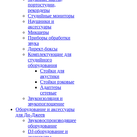
портостудии,
рекордеры
Студийные мониторы
Наушники и
аксессуары
Микшеры
Приборы обработки
звука
Директ-боксы
Комплектующие для
студийного
оборудования
Стойки для
акустики
Стойки рэковые
Адаптеры
сетевые
Звукоизоляция и
звукопоглощение
Оборудование и аксессуары
для Ди-Джеев
Звуковоспроизводящее
оборудование
DJ-оборудование и
аксессуары