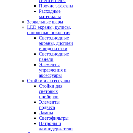
снега и пены
Прочие эффекты
Расходные
материалы
Зеркальные шары
LED экраны, кулисы,
напольные покрытия
Светодиодные
экраны, дисплеи
и видео-сетки
Светодиодные
панели
Элементы
управления и
аксессуары
Стойки и аксессуары
Стойки для
световых
приборов
Элементы
подвеса
Лампы
Светофильтры
Патроны и
ламподержатели