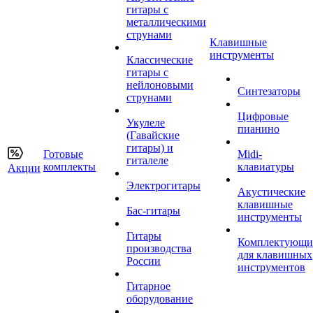
гитары с
металлическими
струнами
Клавишные
инструменты
Классические
гитары с
нейлоновыми
Синтезаторы
струнами
Цифровые
Укулеле
пианино
(Гавайские
гитары) и
Готовые
Midi-
гиталеле
комплекты
клавиатуры
Акции
Электрогитары
Акустические
клавишные
Бас-гитары
инструменты
Гитары
Комплектующи
производства
для клавишных
России
инструментов
Гитарное
оборудование