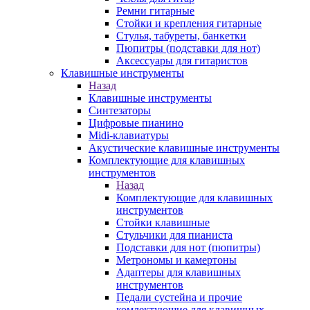
Ремни гитарные
Стойки и крепления гитарные
Стулья, табуреты, банкетки
Пюпитры (подставки для нот)
Аксессуары для гитаристов
Клавишные инструменты
Назад
Клавишные инструменты
Синтезаторы
Цифровые пианино
Midi-клавиатуры
Акустические клавишные инструменты
Комплектующие для клавишных
инструментов
Назад
Комплектующие для клавишных
инструментов
Стойки клавишные
Стульчики для пианиста
Подставки для нот (пюпитры)
Метрономы и камертоны
Адаптеры для клавишных
инструментов
Педали сустейна и прочие
комлектующие для клавишных