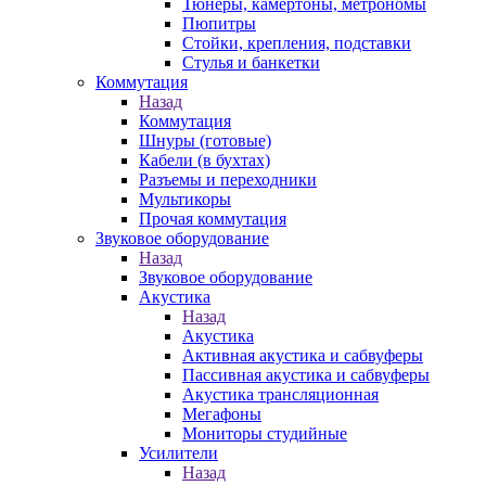
Тюнеры, камертоны, метрономы
Пюпитры
Стойки, крепления, подставки
Стулья и банкетки
Коммутация
Назад
Коммутация
Шнуры (готовые)
Кабели (в бухтах)
Разъемы и переходники
Мультикоры
Прочая коммутация
Звуковое оборудование
Назад
Звуковое оборудование
Акустика
Назад
Акустика
Активная акустика и сабвуферы
Пассивная акустика и сабвуферы
Акустика трансляционная
Мегафоны
Мониторы студийные
Усилители
Назад