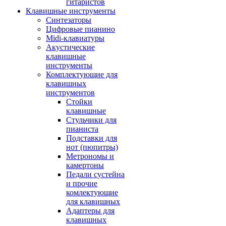
гитаристов
Клавишные инструменты
Синтезаторы
Цифровые пианино
Midi-клавиатуры
Акустические
клавишные
инструменты
Комплектующие для
клавишных
инструментов
Стойки
клавишные
Стульчики для
пианиста
Подставки для
нот (пюпитры)
Метрономы и
камертоны
Педали сустейна
и прочие
комлектующие
для клавишных
Адаптеры для
клавишных