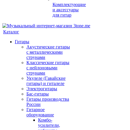
Комплектующие
и аксессуары
для гитар
Каталог
Гитары
Акустические гитары
с металлическими
струнами
Классические гитары
с нейлоновыми
струнами
Укулеле (Гавайские
гитары) и гиталеле
Электрогитары
Бас-гитары
Гитары производства
России
Гитарное
оборудование
Комбо-
усилители,