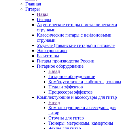
Главная
Гитары
Назад
Гитары
Акустические гитары с металлическими
струнами
Классические гитары с нейлоновыми
струнами
Укулеле (Гавайские гитары) и гиталеле
Электрогитары
Бас-гитары
Гитары производства России
Гитарное оборудование
Назад
Гитарное оборудование
Комбо-усилители, кабинеты, головы
Педали эффектов
Процессоры эффектов
Комплектующие и аксессуары для гитар
Назад
Комплектующие и аксессуары для
гитар
Струны для гитар
Тюнеры, метрономы, камертоны
Чехлы для гитар