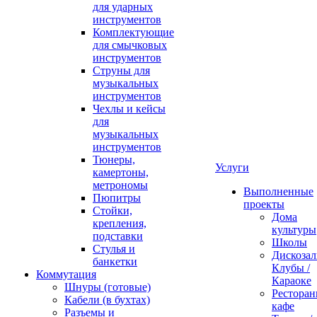
для ударных
инструментов
Комплектующие
для смычковых
инструментов
Струны для
музыкальных
инструментов
Чехлы и кейсы
для
музыкальных
инструментов
Тюнеры,
Услуги
камертоны,
метрономы
Выполненные
Пюпитры
проекты
Стойки,
Дома
крепления,
культуры
подставки
Школы
Стулья и
Дискозал
банкетки
Клубы /
Коммутация
Караоке
Шнуры (готовые)
Ресторан
Кабели (в бухтах)
кафе
Разъемы и