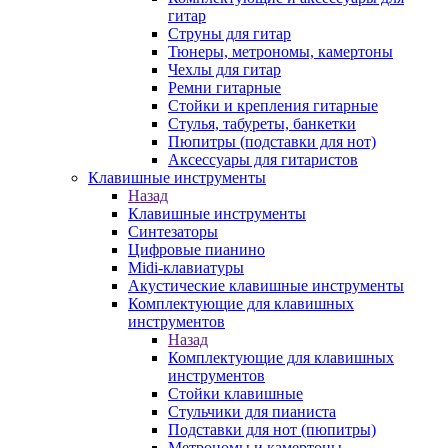
гитар
Струны для гитар
Тюнеры, метрономы, камертоны
Чехлы для гитар
Ремни гитарные
Стойки и крепления гитарные
Стулья, табуреты, банкетки
Пюпитры (подставки для нот)
Аксессуары для гитаристов
Клавишные инструменты
Назад
Клавишные инструменты
Синтезаторы
Цифровые пианино
Midi-клавиатуры
Акустические клавишные инструменты
Комплектующие для клавишных
инструментов
Назад
Комплектующие для клавишных
инструментов
Стойки клавишные
Стульчики для пианиста
Подставки для нот (пюпитры)
Метрономы и камертоны