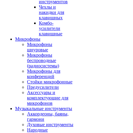
инструментов
Чехлы и
накидки для
клавишных
Комбо-
усилители
клавишные
Микрофоны
Микрофоны
шнуровые
Микрофоны
беспроводные
(радиосистемы)
Микрофоны для
конференций
Стойки микрофонные
Предусилители
Аксессуары и
комплектующие для
микрофонов
Музыкальные инструменты
Аккордеоны, баяны,
гармони
Духовые инструменты
Народные