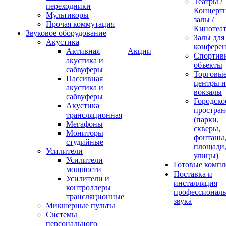
Театры /
переходники
Концерт
Мультикоры
залы /
Прочая коммутация
Кинотеа
Звуковое оборудование
Залы для
Акустика
конфере
Активная
Акции
Спортив
акустика и
объекты
сабвуферы
Торговы
Пассивная
центры и
акустика и
вокзалы
сабвуферы
Городско
Акустика
простран
трансляционная
(парки,
Мегафоны
скверы,
Мониторы
фонтаны
студийные
площади
Усилители
улицы)
Усилители
Готовые компл
мощности
Поставка и
Усилители и
инсталляция
контроллеры
профессиональ
трансляционные
звука
Микшерные пульты
Системы
персонального