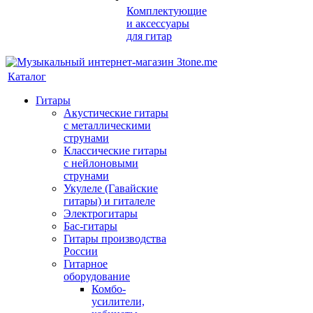
Комплектующие
и аксессуары
для гитар
Каталог
Гитары
Акустические гитары
с металлическими
струнами
Классические гитары
с нейлоновыми
струнами
Укулеле (Гавайские
гитары) и гиталеле
Электрогитары
Бас-гитары
Гитары производства
России
Гитарное
оборудование
Комбо-
усилители,