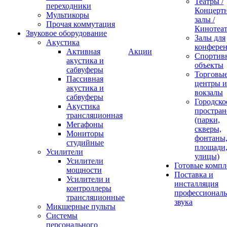
Театры /
переходники
Концерт
Мультикоры
залы /
Прочая коммутация
Кинотеа
Звуковое оборудование
Залы для
Акустика
конфере
Активная
Акции
Спортив
акустика и
объекты
сабвуферы
Торговы
Пассивная
центры и
акустика и
вокзалы
сабвуферы
Городско
Акустика
простран
трансляционная
(парки,
Мегафоны
скверы,
Мониторы
фонтаны
студийные
площади
Усилители
улицы)
Усилители
Готовые компл
мощности
Поставка и
Усилители и
инсталляция
контроллеры
профессиональ
трансляционные
звука
Микшерные пульты
Системы
персонального