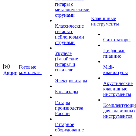
гитары с
металлическими
струнами
Клавишные
инструменты
Классические
гитары с
нейлоновыми
Синтезаторы
струнами
Цифровые
Укулеле
пианино
(Гавайские
гитары) и
Готовые
Midi-
гиталеле
комплекты
клавиатуры
Акции
Электрогитары
Акустические
клавишные
Бас-гитары
инструменты
Гитары
Комплектующи
производства
для клавишных
России
инструментов
Гитарное
оборудование