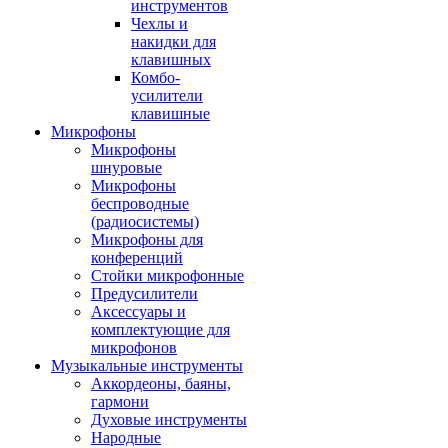
инструментов
Чехлы и
накидки для
клавишных
Комбо-
усилители
клавишные
Микрофоны
Микрофоны
шнуровые
Микрофоны
беспроводные
(радиосистемы)
Микрофоны для
конференций
Стойки микрофонные
Предусилители
Аксессуары и
комплектующие для
микрофонов
Музыкальные инструменты
Аккордеоны, баяны,
гармони
Духовые инструменты
Народные