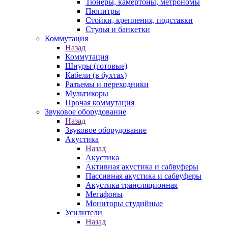
Тюнеры, камертоны, метрономы
Пюпитры
Стойки, крепления, подставки
Стулья и банкетки
Коммутация
Назад
Коммутация
Шнуры (готовые)
Кабели (в бухтах)
Разъемы и переходники
Мультикоры
Прочая коммутация
Звуковое оборудование
Назад
Звуковое оборудование
Акустика
Назад
Акустика
Активная акустика и сабвуферы
Пассивная акустика и сабвуферы
Акустика трансляционная
Мегафоны
Мониторы студийные
Усилители
Назад