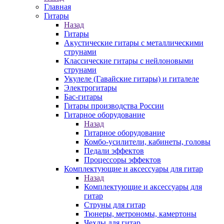
Главная
Гитары
Назад
Гитары
Акустические гитары с металлическими
струнами
Классические гитары с нейлоновыми
струнами
Укулеле (Гавайские гитары) и гиталеле
Электрогитары
Бас-гитары
Гитары производства России
Гитарное оборудование
Назад
Гитарное оборудование
Комбо-усилители, кабинеты, головы
Педали эффектов
Процессоры эффектов
Комплектующие и аксессуары для гитар
Назад
Комплектующие и аксессуары для
гитар
Струны для гитар
Тюнеры, метрономы, камертоны
Чехлы для гитар