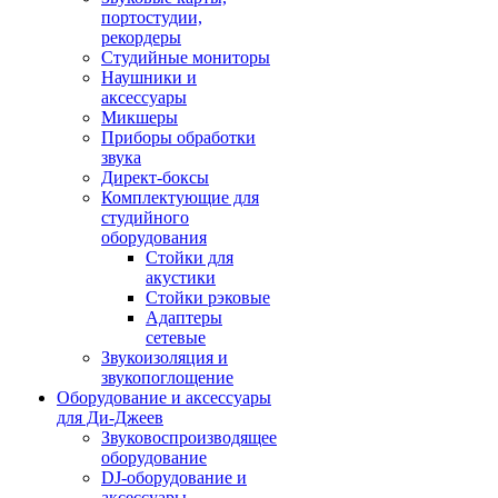
портостудии,
рекордеры
Студийные мониторы
Наушники и
аксессуары
Микшеры
Приборы обработки
звука
Директ-боксы
Комплектующие для
студийного
оборудования
Стойки для
акустики
Стойки рэковые
Адаптеры
сетевые
Звукоизоляция и
звукопоглощение
Оборудование и аксессуары
для Ди-Джеев
Звуковоспроизводящее
оборудование
DJ-оборудование и
аксессуары