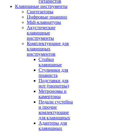
гитаристов
Клавишные инструменты
Синтезаторы
Цифровые пианино
Midi-клавиатуры
Акустические
клавишные
инструменты
Комплектующие для
клавишных
инструментов
Стойки
клавишные
Стульчики для
пианиста
Подставки для
нот (пюпитры)
Метрономы и
камертоны
Педали сустейна
и прочие
комлектующие
для клавишных
Адаптеры для
клавишных