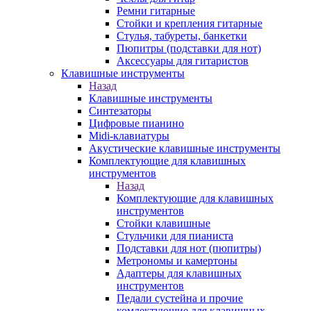
Ремни гитарные
Стойки и крепления гитарные
Стулья, табуреты, банкетки
Пюпитры (подставки для нот)
Аксессуары для гитаристов
Клавишные инструменты
Назад
Клавишные инструменты
Синтезаторы
Цифровые пианино
Midi-клавиатуры
Акустические клавишные инструменты
Комплектующие для клавишных
инструментов
Назад
Комплектующие для клавишных
инструментов
Стойки клавишные
Стульчики для пианиста
Подставки для нот (пюпитры)
Метрономы и камертоны
Адаптеры для клавишных
инструментов
Педали сустейна и прочие
комлектующие для клавишных