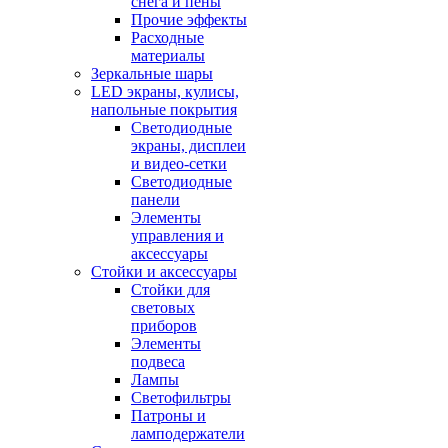
снега и пены
Прочие эффекты
Расходные
материалы
Зеркальные шары
LED экраны, кулисы,
напольные покрытия
Светодиодные
экраны, дисплеи
и видео-сетки
Светодиодные
панели
Элементы
управления и
аксессуары
Стойки и аксессуары
Стойки для
световых
приборов
Элементы
подвеса
Лампы
Светофильтры
Патроны и
ламподержатели