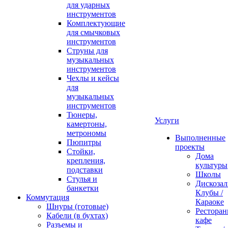
для ударных
инструментов
Комплектующие
для смычковых
инструментов
Струны для
музыкальных
инструментов
Чехлы и кейсы
для
музыкальных
инструментов
Тюнеры,
Услуги
камертоны,
метрономы
Выполненные
Пюпитры
проекты
Стойки,
Дома
крепления,
культуры
подставки
Школы
Стулья и
Дискозал
банкетки
Клубы /
Коммутация
Караоке
Шнуры (готовые)
Ресторан
Кабели (в бухтах)
кафе
Разъемы и