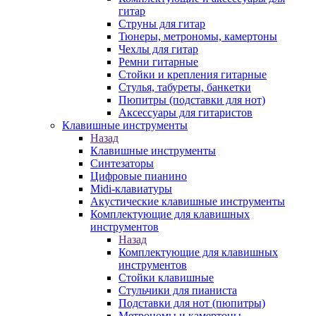
гитар
Струны для гитар
Тюнеры, метрономы, камертоны
Чехлы для гитар
Ремни гитарные
Стойки и крепления гитарные
Стулья, табуреты, банкетки
Пюпитры (подставки для нот)
Аксессуары для гитаристов
Клавишные инструменты
Назад
Клавишные инструменты
Синтезаторы
Цифровые пианино
Midi-клавиатуры
Акустические клавишные инструменты
Комплектующие для клавишных
инструментов
Назад
Комплектующие для клавишных
инструментов
Стойки клавишные
Стульчики для пианиста
Подставки для нот (пюпитры)
Метрономы и камертоны