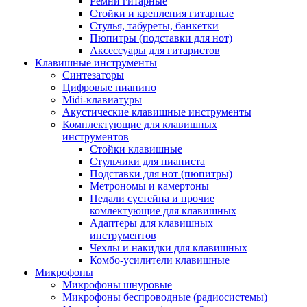
Ремни гитарные
Стойки и крепления гитарные
Стулья, табуреты, банкетки
Пюпитры (подставки для нот)
Аксессуары для гитаристов
Клавишные инструменты
Синтезаторы
Цифровые пианино
Midi-клавиатуры
Акустические клавишные инструменты
Комплектующие для клавишных
инструментов
Стойки клавишные
Стульчики для пианиста
Подставки для нот (пюпитры)
Метрономы и камертоны
Педали сустейна и прочие
комлектующие для клавишных
Адаптеры для клавишных
инструментов
Чехлы и накидки для клавишных
Комбо-усилители клавишные
Микрофоны
Микрофоны шнуровые
Микрофоны беспроводные (радиосистемы)