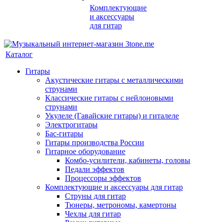
Комплектующие
и аксессуары
для гитар
Каталог
Гитары
Акустические гитары с металлическими
струнами
Классические гитары с нейлоновыми
струнами
Укулеле (Гавайские гитары) и гиталеле
Электрогитары
Бас-гитары
Гитары производства России
Гитарное оборудование
Комбо-усилители, кабинеты, головы
Педали эффектов
Процессоры эффектов
Комплектующие и аксессуары для гитар
Струны для гитар
Тюнеры, метрономы, камертоны
Чехлы для гитар