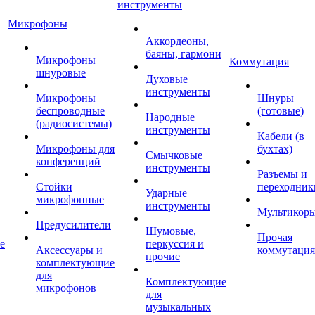
инструменты
Микрофоны
Аккордеоны,
баяны, гармони
Микрофоны
Коммутация
шнуровые
Духовые
инструменты
Микрофоны
Шнуры
беспроводные
(готовые)
Народные
(радиосистемы)
инструменты
Кабели (в
Микрофоны для
бухтах)
Смычковые
конференций
инструменты
Разъемы и
Стойки
переходник
Ударные
микрофонные
инструменты
Мультикор
Предусилители
Шумовые,
Прочая
е
перкуссия и
Аксессуары и
коммутация
прочие
комплектующие
для
Комплектующие
микрофонов
для
музыкальных