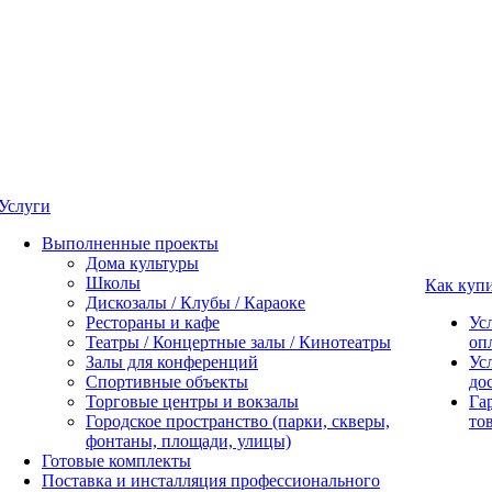
Услуги
Выполненные проекты
Дома культуры
Школы
Как куп
Дискозалы / Клубы / Караоке
Рестораны и кафе
Ус
Театры / Концертные залы / Кинотеатры
оп
Залы для конференций
Ус
Спортивные объекты
до
Торговые центры и вокзалы
Га
Городское пространство (парки, скверы,
то
фонтаны, площади, улицы)
Готовые комплекты
Поставка и инсталляция профессионального