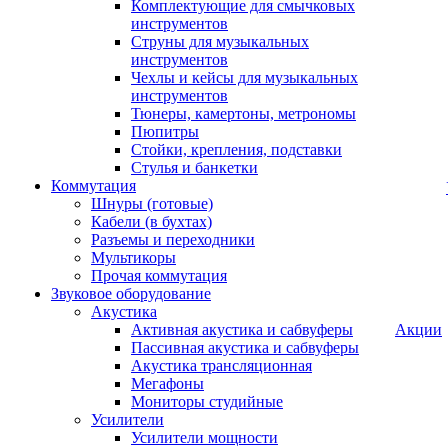
Комплектующие для смычковых
инструментов
Струны для музыкальных
инструментов
Чехлы и кейсы для музыкальных
инструментов
Тюнеры, камертоны, метрономы
Пюпитры
Стойки, крепления, подставки
Стулья и банкетки
Коммутация
Шнуры (готовые)
Кабели (в бухтах)
Разъемы и переходники
Мультикоры
Прочая коммутация
Звуковое оборудование
Акустика
Активная акустика и сабвуферы
Акции
Пассивная акустика и сабвуферы
Акустика трансляционная
Мегафоны
Мониторы студийные
Усилители
Усилители мощности