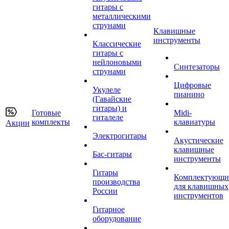
гитары с
металлическими
струнами
Клавишные
инструменты
Классические
гитары с
нейлоновыми
Синтезаторы
струнами
Цифровые
Укулеле
пианино
(Гавайские
гитары) и
Готовые
Midi-
гиталеле
комплекты
клавиатуры
Акции
Электрогитары
Акустические
клавишные
Бас-гитары
инструменты
Гитары
Комплектующи
производства
для клавишных
России
инструментов
Гитарное
оборудование