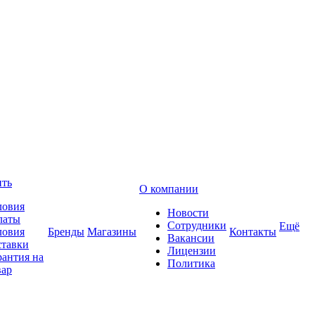
ить
О компании
ловия
Новости
латы
Сотрудники
Ещё
ловия
Бренды
Магазины
Контакты
Вакансии
ставки
Лицензии
рантия на
Политика
вар