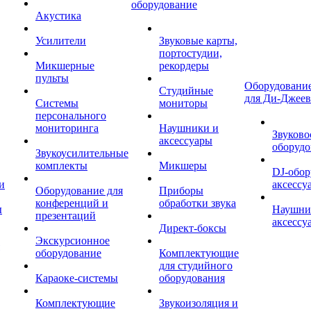
оборудование
Акустика
Усилители
Звуковые карты,
портостудии,
Микшерные
рекордеры
пульты
Оборудование
Студийные
для Ди-Джеев
Системы
мониторы
персонального
мониторинга
Наушники и
Звуково
аксессуары
оборудо
Звукоусилительные
комплекты
Микшеры
DJ-обор
и
аксессу
Оборудование для
Приборы
конференций и
обработки звука
ы
Наушни
презентаций
аксессу
Директ-боксы
Экскурсионное
оборудование
Комплектующие
для студийного
Караоке-системы
оборудования
Комплектующие
Звукоизоляция и