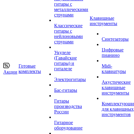
гитары с
металлическими
струнами
Клавишные
инструменты
Классические
гитары с
нейлоновыми
Синтезаторы
струнами
Цифровые
Укулеле
пианино
(Гавайские
гитары) и
Готовые
Midi-
гиталеле
комплекты
клавиатуры
Акции
Электрогитары
Акустические
клавишные
Бас-гитары
инструменты
Гитары
Комплектующи
производства
для клавишных
России
инструментов
Гитарное
оборудование