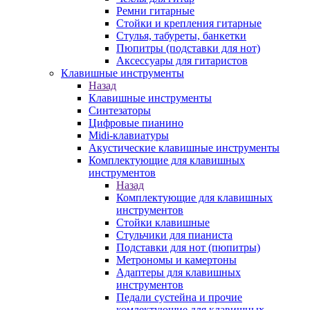
Ремни гитарные
Стойки и крепления гитарные
Стулья, табуреты, банкетки
Пюпитры (подставки для нот)
Аксессуары для гитаристов
Клавишные инструменты
Назад
Клавишные инструменты
Синтезаторы
Цифровые пианино
Midi-клавиатуры
Акустические клавишные инструменты
Комплектующие для клавишных
инструментов
Назад
Комплектующие для клавишных
инструментов
Стойки клавишные
Стульчики для пианиста
Подставки для нот (пюпитры)
Метрономы и камертоны
Адаптеры для клавишных
инструментов
Педали сустейна и прочие
комлектующие для клавишных