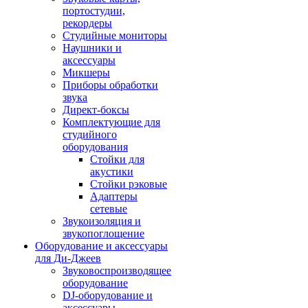
портостудии,
рекордеры
Студийные мониторы
Наушники и
аксессуары
Микшеры
Приборы обработки
звука
Директ-боксы
Комплектующие для
студийного
оборудования
Стойки для
акустики
Стойки рэковые
Адаптеры
сетевые
Звукоизоляция и
звукопоглощение
Оборудование и аксессуары
для Ди-Джеев
Звуковоспроизводящее
оборудование
DJ-оборудование и
аксессуары