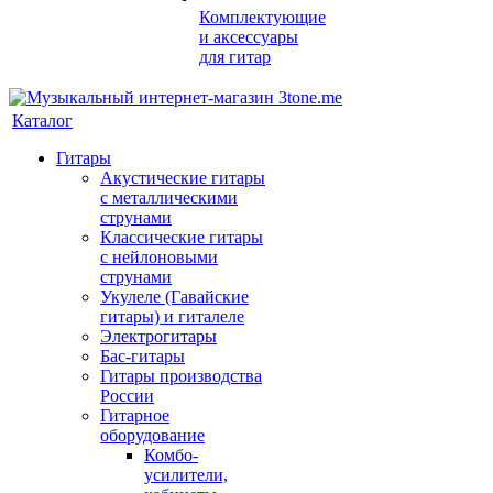
Комплектующие
и аксессуары
для гитар
Каталог
Гитары
Акустические гитары
с металлическими
струнами
Классические гитары
с нейлоновыми
струнами
Укулеле (Гавайские
гитары) и гиталеле
Электрогитары
Бас-гитары
Гитары производства
России
Гитарное
оборудование
Комбо-
усилители,