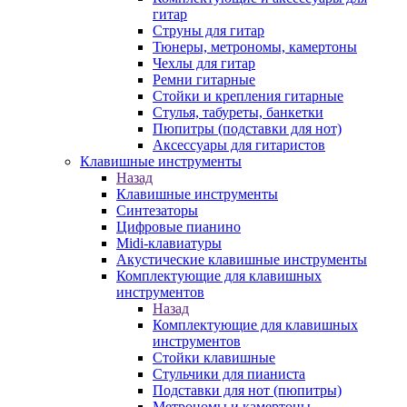
гитар
Струны для гитар
Тюнеры, метрономы, камертоны
Чехлы для гитар
Ремни гитарные
Стойки и крепления гитарные
Стулья, табуреты, банкетки
Пюпитры (подставки для нот)
Аксессуары для гитаристов
Клавишные инструменты
Назад
Клавишные инструменты
Синтезаторы
Цифровые пианино
Midi-клавиатуры
Акустические клавишные инструменты
Комплектующие для клавишных
инструментов
Назад
Комплектующие для клавишных
инструментов
Стойки клавишные
Стульчики для пианиста
Подставки для нот (пюпитры)
Метрономы и камертоны