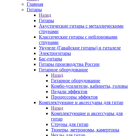
Главная
Гитары
Назад
Гитары
Акустические гитары с металлическими
струнами
Классические гитары с нейлоновыми
струнами
Укулеле (Гавайские гитары) и гиталеле
Электрогитары
Бас-гитары
Гитары производства России
Гитарное оборудование
Назад
Гитарное оборудование
Комбо-усилители, кабинеты, головы
Педали эффектов
Процессоры эффектов
Комплектующие и аксессуары для гитар
Назад
Комплектующие и аксессуары для
гитар
Струны для гитар
Тюнеры, метрономы, камертоны
Чехлы для гитар