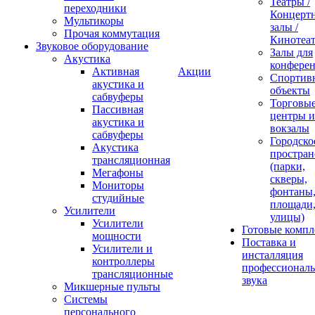
Театры /
переходники
Концерт
Мультикоры
залы /
Прочая коммутация
Кинотеа
Звуковое оборудование
Залы для
Акустика
конфере
Активная
Акции
Спортив
акустика и
объекты
сабвуферы
Торговы
Пассивная
центры и
акустика и
вокзалы
сабвуферы
Городско
Акустика
простран
трансляционная
(парки,
Мегафоны
скверы,
Мониторы
фонтаны
студийные
площади
Усилители
улицы)
Усилители
Готовые компл
мощности
Поставка и
Усилители и
инсталляция
контроллеры
профессиональ
трансляционные
звука
Микшерные пульты
Системы
персонального