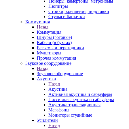
Тюнеры, камертоны, метрономы
Пюпитры
Стойки, крепления, подставки
Стулья и банкетки
Коммутация
Назад
Коммутация
Шнуры (готовые)
Кабели (в бухтах)
Разъемы и переходники
Мультикоры
Прочая коммутация
Звуковое оборудование
Назад
Звуковое оборудование
Акустика
Назад
Акустика
Активная акустика и сабвуферы
Пассивная акустика и сабвуферы
Акустика трансляционная
Мегафоны
Мониторы студийные
Усилители
Назад