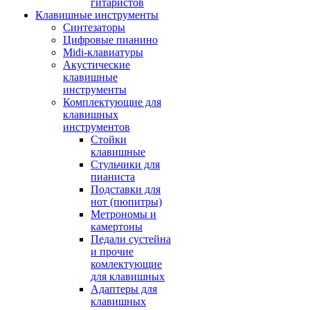
гитаристов
Клавишные инструменты
Синтезаторы
Цифровые пианино
Midi-клавиатуры
Акустические
клавишные
инструменты
Комплектующие для
клавишных
инструментов
Стойки
клавишные
Стульчики для
пианиста
Подставки для
нот (пюпитры)
Метрономы и
камертоны
Педали сустейна
и прочие
комлектующие
для клавишных
Адаптеры для
клавишных