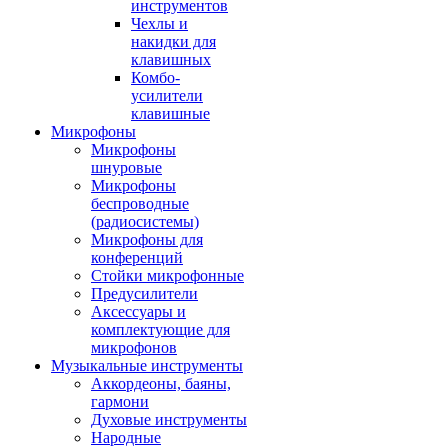
инструментов
Чехлы и
накидки для
клавишных
Комбо-
усилители
клавишные
Микрофоны
Микрофоны
шнуровые
Микрофоны
беспроводные
(радиосистемы)
Микрофоны для
конференций
Стойки микрофонные
Предусилители
Аксессуары и
комплектующие для
микрофонов
Музыкальные инструменты
Аккордеоны, баяны,
гармони
Духовые инструменты
Народные