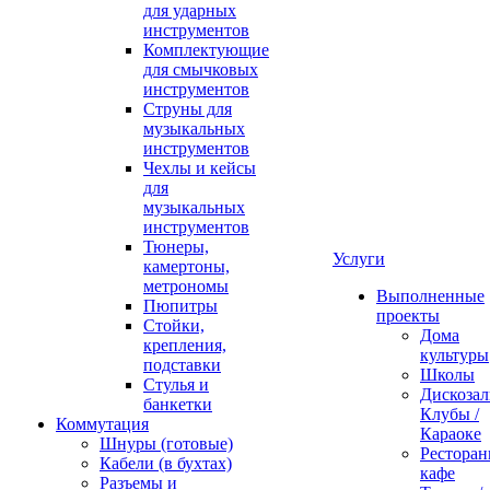
для ударных
инструментов
Комплектующие
для смычковых
инструментов
Струны для
музыкальных
инструментов
Чехлы и кейсы
для
музыкальных
инструментов
Тюнеры,
Услуги
камертоны,
метрономы
Выполненные
Пюпитры
проекты
Стойки,
Дома
крепления,
культуры
подставки
Школы
Стулья и
Дискозал
банкетки
Клубы /
Коммутация
Караоке
Шнуры (готовые)
Ресторан
Кабели (в бухтах)
кафе
Разъемы и