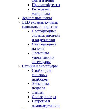
снега и пены
Прочие эффекты
Расходные
материалы
Зеркальные шары
LED экраны, кулисы,
напольные покрытия
Светодиодные
экраны, дисплеи
и видео-сетки
Светодиодные
панели
Элементы
управления и
аксессуары
Стойки и аксессуары
Стойки для
световых
приборов
Элементы
подвеса
Лампы
Светофильтры
Патроны и
ламподержатели