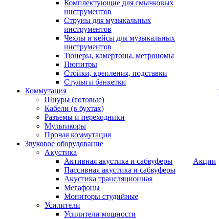
Комплектующие для смычковых
инструментов
Струны для музыкальных
инструментов
Чехлы и кейсы для музыкальных
инструментов
Тюнеры, камертоны, метрономы
Пюпитры
Стойки, крепления, подставки
Стулья и банкетки
Коммутация
Шнуры (готовые)
Кабели (в бухтах)
Разъемы и переходники
Мультикоры
Прочая коммутация
Звуковое оборудование
Акустика
Активная акустика и сабвуферы
Акции
Пассивная акустика и сабвуферы
Акустика трансляционная
Мегафоны
Мониторы студийные
Усилители
Усилители мощности