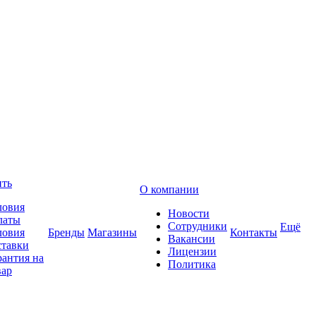
ить
О компании
ловия
Новости
латы
Сотрудники
Ещё
ловия
Бренды
Магазины
Контакты
Вакансии
ставки
Лицензии
рантия на
Политика
вар