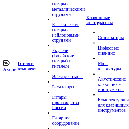
гитары с
металлическими
струнами
Клавишные
инструменты
Классические
гитары с
нейлоновыми
Синтезаторы
струнами
Цифровые
Укулеле
пианино
(Гавайские
гитары) и
Готовые
Midi-
гиталеле
комплекты
клавиатуры
Акции
Электрогитары
Акустические
клавишные
Бас-гитары
инструменты
Гитары
Комплектующи
производства
для клавишных
России
инструментов
Гитарное
оборудование