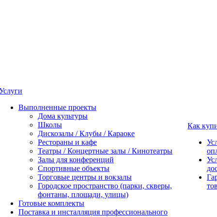
Услуги
Выполненные проекты
Дома культуры
Школы
Как куп
Дискозалы / Клубы / Караоке
Рестораны и кафе
Ус
Театры / Концертные залы / Кинотеатры
оп
Залы для конференций
Ус
Спортивные объекты
до
Торговые центры и вокзалы
Га
Городское пространство (парки, скверы,
то
фонтаны, площади, улицы)
Готовые комплекты
Поставка и инсталляция профессионального