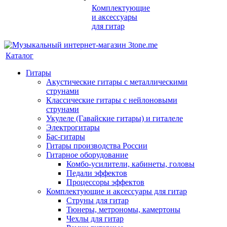
Комплектующие
и аксессуары
для гитар
Каталог
Гитары
Акустические гитары с металлическими
струнами
Классические гитары с нейлоновыми
струнами
Укулеле (Гавайские гитары) и гиталеле
Электрогитары
Бас-гитары
Гитары производства России
Гитарное оборудование
Комбо-усилители, кабинеты, головы
Педали эффектов
Процессоры эффектов
Комплектующие и аксессуары для гитар
Струны для гитар
Тюнеры, метрономы, камертоны
Чехлы для гитар