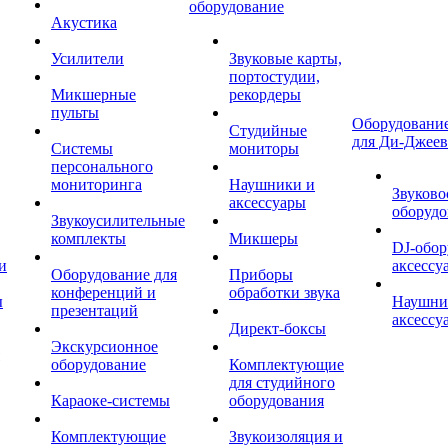
оборудование
Акустика
Усилители
Звуковые карты,
портостудии,
Микшерные
рекордеры
пульты
Оборудование
Студийные
для Ди-Джеев
Системы
мониторы
персонального
мониторинга
Наушники и
Звуково
аксессуары
оборудо
Звукоусилительные
комплекты
Микшеры
DJ-обор
и
аксессу
Оборудование для
Приборы
конференций и
обработки звука
ы
Наушни
презентаций
аксессу
Директ-боксы
Экскурсионное
оборудование
Комплектующие
для студийного
Караоке-системы
оборудования
Комплектующие
Звукоизоляция и