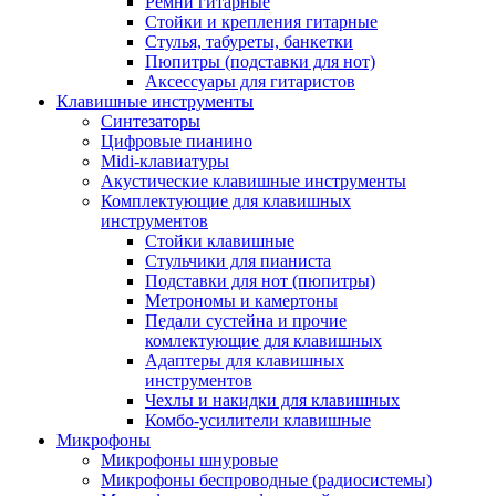
Ремни гитарные
Стойки и крепления гитарные
Стулья, табуреты, банкетки
Пюпитры (подставки для нот)
Аксессуары для гитаристов
Клавишные инструменты
Синтезаторы
Цифровые пианино
Midi-клавиатуры
Акустические клавишные инструменты
Комплектующие для клавишных
инструментов
Стойки клавишные
Стульчики для пианиста
Подставки для нот (пюпитры)
Метрономы и камертоны
Педали сустейна и прочие
комлектующие для клавишных
Адаптеры для клавишных
инструментов
Чехлы и накидки для клавишных
Комбо-усилители клавишные
Микрофоны
Микрофоны шнуровые
Микрофоны беспроводные (радиосистемы)