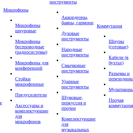
инструменты
Микрофоны
Аккордеоны,
баяны, гармони
Микрофоны
Коммутация
шнуровые
Духовые
инструменты
Микрофоны
Шнуры
беспроводные
(готовые)
Народные
(радиосистемы)
инструменты
Кабели (в
Микрофоны для
бухтах)
Смычковые
конференций
инструменты
Разъемы и
Стойки
переходник
Ударные
микрофонные
инструменты
Мультикор
Предусилители
Шумовые,
Прочая
е
перкуссия и
Аксессуары и
коммутация
прочие
комплектующие
для
Комплектующие
микрофонов
для
музыкальных