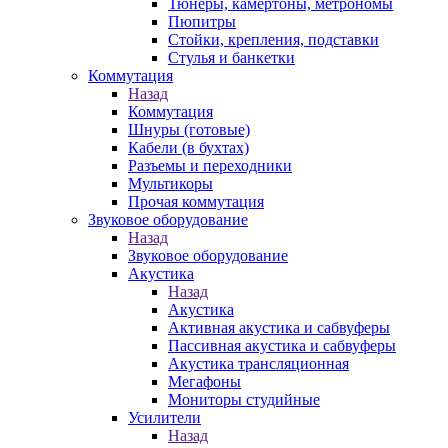
Тюнеры, камертоны, метрономы
Пюпитры
Стойки, крепления, подставки
Стулья и банкетки
Коммутация
Назад
Коммутация
Шнуры (готовые)
Кабели (в бухтах)
Разъемы и переходники
Мультикоры
Прочая коммутация
Звуковое оборудование
Назад
Звуковое оборудование
Акустика
Назад
Акустика
Активная акустика и сабвуферы
Пассивная акустика и сабвуферы
Акустика трансляционная
Мегафоны
Мониторы студийные
Усилители
Назад