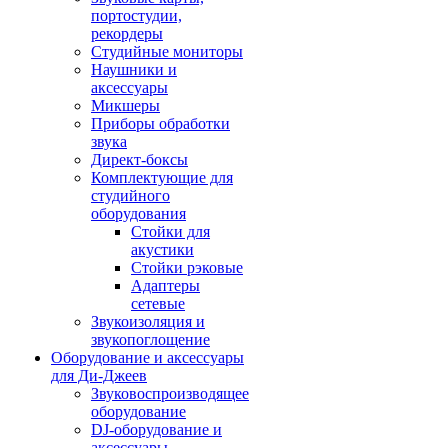
портостудии,
рекордеры
Студийные мониторы
Наушники и
аксессуары
Микшеры
Приборы обработки
звука
Директ-боксы
Комплектующие для
студийного
оборудования
Стойки для
акустики
Стойки рэковые
Адаптеры
сетевые
Звукоизоляция и
звукопоглощение
Оборудование и аксессуары
для Ди-Джеев
Звуковоспроизводящее
оборудование
DJ-оборудование и
аксессуары