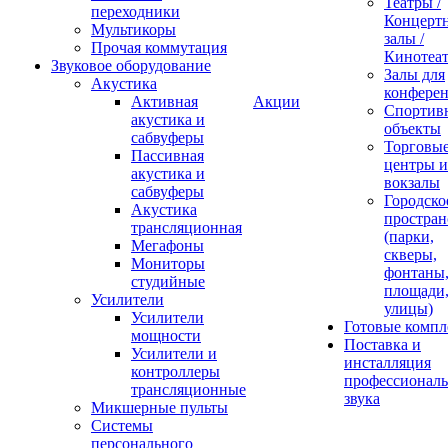
Театры /
переходники
Концерт
Мультикоры
залы /
Прочая коммутация
Кинотеа
Звуковое оборудование
Залы для
Акустика
конфере
Активная
Акции
Спортив
акустика и
объекты
сабвуферы
Торговы
Пассивная
центры и
акустика и
вокзалы
сабвуферы
Городско
Акустика
простран
трансляционная
(парки,
Мегафоны
скверы,
Мониторы
фонтаны
студийные
площади
Усилители
улицы)
Усилители
Готовые компл
мощности
Поставка и
Усилители и
инсталляция
контроллеры
профессиональ
трансляционные
звука
Микшерные пульты
Системы
персонального