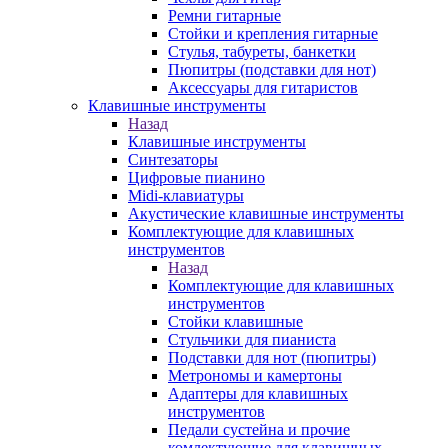
Ремни гитарные
Стойки и крепления гитарные
Стулья, табуреты, банкетки
Пюпитры (подставки для нот)
Аксессуары для гитаристов
Клавишные инструменты
Назад
Клавишные инструменты
Синтезаторы
Цифровые пианино
Midi-клавиатуры
Акустические клавишные инструменты
Комплектующие для клавишных
инструментов
Назад
Комплектующие для клавишных
инструментов
Стойки клавишные
Стульчики для пианиста
Подставки для нот (пюпитры)
Метрономы и камертоны
Адаптеры для клавишных
инструментов
Педали сустейна и прочие
комлектующие для клавишных