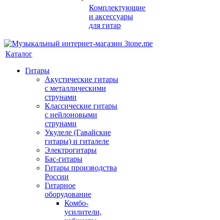
Комплектующие
и аксессуары
для гитар
Каталог
Гитары
Акустические гитары
с металлическими
струнами
Классические гитары
с нейлоновыми
струнами
Укулеле (Гавайские
гитары) и гиталеле
Электрогитары
Бас-гитары
Гитары производства
России
Гитарное
оборудование
Комбо-
усилители,