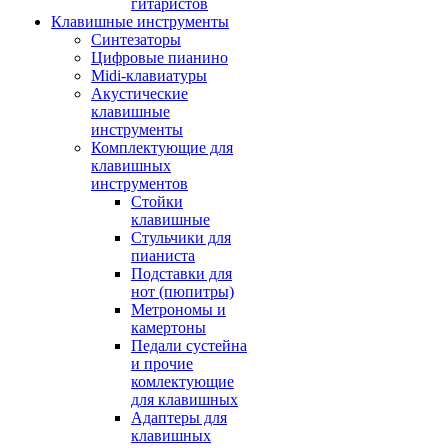
гитаристов
Клавишные инструменты
Синтезаторы
Цифровые пианино
Midi-клавиатуры
Акустические
клавишные
инструменты
Комплектующие для
клавишных
инструментов
Стойки
клавишные
Стульчики для
пианиста
Подставки для
нот (пюпитры)
Метрономы и
камертоны
Педали сустейна
и прочие
комлектующие
для клавишных
Адаптеры для
клавишных