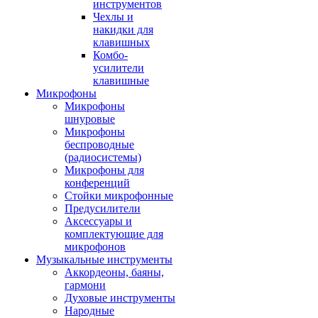
инструментов
Чехлы и
накидки для
клавишных
Комбо-
усилители
клавишные
Микрофоны
Микрофоны
шнуровые
Микрофоны
беспроводные
(радиосистемы)
Микрофоны для
конференций
Стойки микрофонные
Предусилители
Аксессуары и
комплектующие для
микрофонов
Музыкальные инструменты
Аккордеоны, баяны,
гармони
Духовые инструменты
Народные