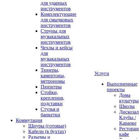
для ударных
инструментов
Комплектующие
для смычковых
инструментов
Струны для
музыкальных
инструментов
Чехлы и кейсы
для
музыкальных
инструментов
Тюнеры,
Услуги
камертоны,
метрономы
Выполненные
Пюпитры
проекты
Стойки,
Дома
крепления,
культуры
подставки
Школы
Стулья и
Дискозал
банкетки
Клубы /
Коммутация
Караоке
Шнуры (готовые)
Ресторан
Кабели (в бухтах)
кафе
Разъемы и