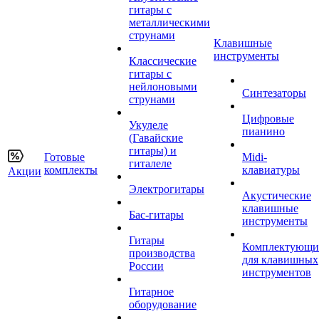
гитары с
металлическими
струнами
Клавишные
инструменты
Классические
гитары с
нейлоновыми
Синтезаторы
струнами
Цифровые
Укулеле
пианино
(Гавайские
гитары) и
Готовые
Midi-
гиталеле
комплекты
клавиатуры
Акции
Электрогитары
Акустические
клавишные
Бас-гитары
инструменты
Гитары
Комплектующи
производства
для клавишных
России
инструментов
Гитарное
оборудование