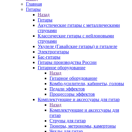
Главная
Гитары
Назад
Гитары
Акустические гитары с металлическими
струнами
Классические гитары с нейлоновыми
струнами
Укулеле (Гавайские гитары) и гиталеле
Электрогитары
Бас-гитары
Гитары производства России
Гитарное оборудование
Назад
Гитарное оборудование
Комбо-усилители, кабинеты, головы
Педали эффектов
Процессоры эффектов
Комплектующие и аксессуары для гитар
Назад
Комплектующие и аксессуары для
гитар
Струны для гитар
Тюнеры, метрономы, камертоны
Чехлы для гитар