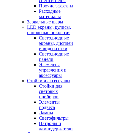
снега и пены
Прочие эффекты
Расходные
материалы
Зеркальные шары
LED экраны, кулисы,
напольные покрытия
Светодиодные
экраны, дисплеи
и видео-сетки
Светодиодные
панели
Элементы
управления и
аксессуары
Стойки и аксессуары
Стойки для
световых
приборов
Элементы
подвеса
Лампы
Светофильтры
Патроны и
ламподержатели