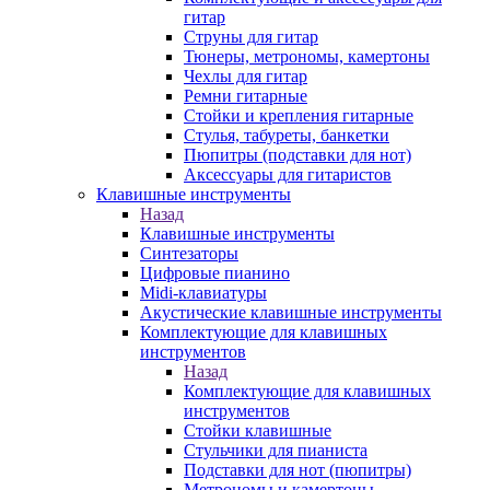
гитар
Струны для гитар
Тюнеры, метрономы, камертоны
Чехлы для гитар
Ремни гитарные
Стойки и крепления гитарные
Стулья, табуреты, банкетки
Пюпитры (подставки для нот)
Аксессуары для гитаристов
Клавишные инструменты
Назад
Клавишные инструменты
Синтезаторы
Цифровые пианино
Midi-клавиатуры
Акустические клавишные инструменты
Комплектующие для клавишных
инструментов
Назад
Комплектующие для клавишных
инструментов
Стойки клавишные
Стульчики для пианиста
Подставки для нот (пюпитры)
Метрономы и камертоны